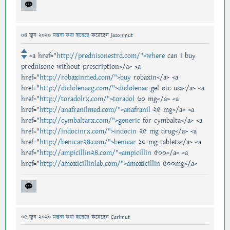
04 জুন 2020
মন্তব্য করা হয়েছে
করেছেন
Jasonmut
<a href="
http://prednisonestrd.com/">where
can i buy
prednisone without prescription</a> <a
href="
http://robaxinmed.com/">buy
robaxin</a> <a
href="
http://diclofenacg.com/">diclofenac
gel otc usa</a> <a
href="
http://toradolrx.com/">toradol
60 mg</a> <a
href="
http://anafranilmed.com/">anafranil
25 mg</a> <a
href="
http://cymbaltarx.com/">generic
for cymbalta</a> <a
href="
http://indocinrx.com/">indocin
25 mg drug</a> <a
href="
http://benicar24.com/">benicar
10 mg tablets</a> <a
href="
http://ampicillin24.com/">ampicillin
500</a> <a
href="
http://amoxicillinlab.com/">amoxicillin
500mg</a>
05 জুন 2020
মন্তব্য করা হয়েছে
করেছেন
Carlmut