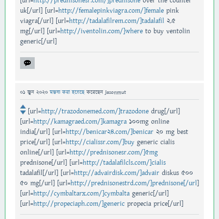
[url=
http://prednisonesr.com/]prednisone
over the counter
uk[/url] [url=
http://femalepinkviagra.com/]female
pink
viagra[/url] [url=
http://tadalafilrem.com/]tadalafil
2.5
mg[/url] [url=
http://iventolin.com/]where
to buy ventolin
generic[/url]
01 জুন 2020
মন্তব্য করা হয়েছে
করেছেন
Jasonmut
[url=
http://trazodonemed.com/]trazodone
drug[/url]
[url=
http://kamagraed.com/]kamagra
100mg online
india[/url] [url=
http://benicar24.com/]benicar
20 mg best
price[/url] [url=
http://cialissr.com/]buy
generic cialis
online[/url] [url=
http://prednisonesr.com/]5mg
prednisone[/url] [url=
http://tadalafilcls.com/]cialis
tadalafil[/url] [url=
http://advairdisk.com/]advair
diskus 500
50 mg[/url] [url=
http://prednisonestrd.com/]prednisone[/url
]
[url=
http://cymbaltarx.com/]cymbalta
generic[/url]
[url=
http://propeciaph.com/]generic
propecia price[/url]