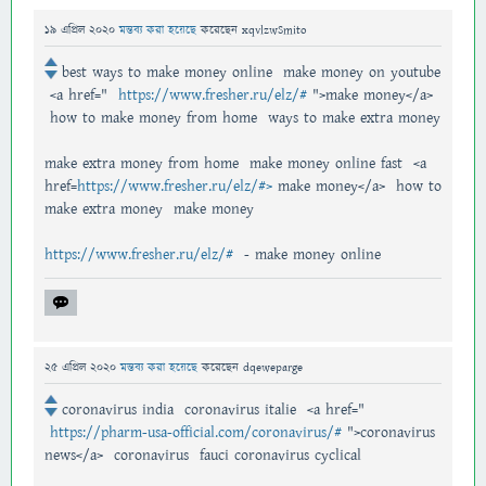
19 এপ্রিল 2020
মন্তব্য করা হয়েছে
করেছেন
xqvlzwSmito
best ways to make money online make money on youtube
<a href="
https://www.fresher.ru/elz/#
">make money</a>
how to make money from home ways to make extra money
make extra money from home make money online fast <a
href=
https://www.fresher.ru/elz/#>
make money</a> how to
make extra money make money
https://www.fresher.ru/elz/#
- make money online
25 এপ্রিল 2020
মন্তব্য করা হয়েছে
করেছেন
dqeweparge
coronavirus india coronavirus italie <a href="
https://pharm-usa-official.com/coronavirus/#
">coronavirus
news</a> coronavirus fauci coronavirus cyclical