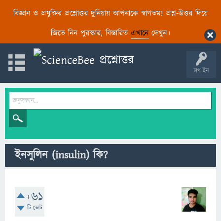
বিজ্ঞান ও প্রযুক্তির প্রশ্নোত্তর দুনিয়ায় আপনাকে স্বাগতম! প্রশ্ন-উত্তর দিয়ে
জিতে নিন পুরস্কার, বিস্তারিত
এখানে
দেখুন।
লগ ইন
ইনসুলিন (insulin) কি?
+61
টি ভোট