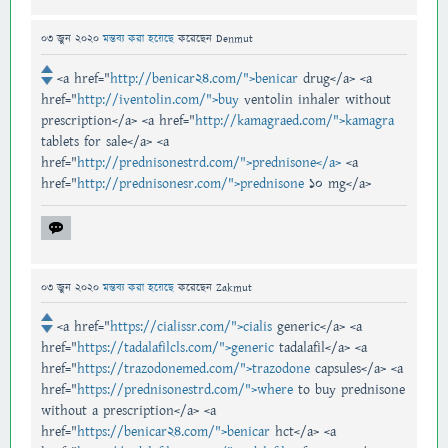
03 জুন 2020
মন্তব্য করা হয়েছে
করেছেন
Denmut
<a href="
http://benicar24.com/">benicar
drug</a> <a
href="
http://iventolin.com/">buy
ventolin inhaler without
prescription</a> <a href="
http://kamagraed.com/">kamagra
tablets for sale</a> <a
href="
http://prednisonestrd.com/">prednisone</a>
<a
href="
http://prednisonesr.com/">prednisone
10 mg</a>
03 জুন 2020
মন্তব্য করা হয়েছে
করেছেন
Zakmut
<a href="
https://cialissr.com/">cialis
generic</a> <a
href="
https://tadalafilcls.com/">generic
tadalafil</a> <a
href="
https://trazodonemed.com/">trazodone
capsules</a> <a
href="
https://prednisonestrd.com/">where
to buy prednisone
without a prescription</a> <a
href="
https://benicar24.com/">benicar
hct</a> <a