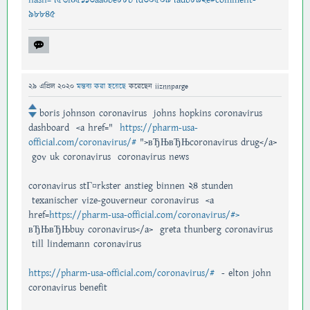
98845
29 এপ্রিল 2020
মন্তব্য করা হয়েছে
করেছেন
iiznnparge
boris johnson coronavirus johns hopkins coronavirus
dashboard <a href="
https://pharm-usa-
official.com/coronavirus/#
">вЂЊвЂЊcoronavirus drug</a>
gov uk coronavirus coronavirus news
coronavirus stГ¤rkster anstieg binnen 24 stunden
texanischer vize-gouverneur coronavirus <a
href=
https://pharm-usa-official.com/coronavirus/#>
вЂЊвЂЊbuy coronavirus</a> greta thunberg coronavirus
till lindemann coronavirus
https://pharm-usa-official.com/coronavirus/#
- elton john
coronavirus benefit