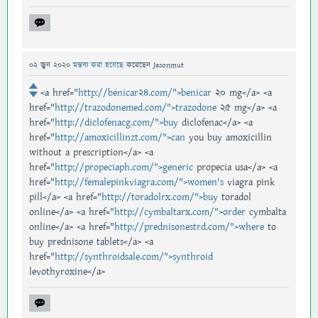
02 জুন 2020
মন্তব্য করা হয়েছে
করেছেন
Jasonmut
<a href="
http://benicar24.com/">benicar
20 mg</a> <a
href="
http://trazodonemed.com/">trazodone
25 mg</a> <a
href="
http://diclofenacg.com/">buy
diclofenac</a> <a
href="
http://amoxicillinzt.com/">can
you buy amoxicillin
without a prescription</a> <a
href="
http://propeciaph.com/">generic
propecia usa</a> <a
href="
http://femalepinkviagra.com/">women's
viagra pink
pill</a> <a href="
http://toradolrx.com/">buy
toradol
online</a> <a href="
http://cymbaltarx.com/">order
cymbalta
online</a> <a href="
http://prednisonestrd.com/">where
to
buy prednisone tablets</a> <a
href="
http://synthroidsale.com/">synthroid
levothyroxine</a>