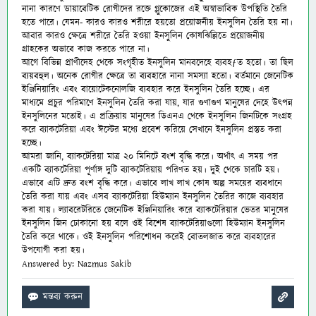
নানা কারণে ডায়াবেটিক রোগীদের রক্তে গ্লুকোজের এই অস্বাভাবিক উপস্থিতি তৈরি
হতে পারে। যেমন- কারও কারও শরীরে হয়তো প্রয়োজনীয় ইনসুলিন তৈরি হয় না।
আবার কারও ক্ষেত্রে শরীরে তৈরি হওয়া ইনসুলিন কোষঝিল্লিতে প্রয়োজনীয়
গ্রাহকের অভাবে কাজ করতে পারে না।
আগে বিভিন্ন প্রাণীদেহ থেকে সংগৃহীত ইনসুলিন মানবদেহে ব্যবহƒত হতো। তা ছিল
ব্যয়বহুল। অনেক রোগীর ক্ষেত্রে তা ব্যবহারে নানা সমস্যা হতো। বর্তমানে জেনেটিক
ইঞ্জিনিয়ারিং এবং বায়োটেকনোলজি ব্যবহার করে ইনসুলিন তৈরি হচ্ছে। এর
মাধ্যমে প্রচুর পরিমাণে ইনসুলিন তৈরি করা যায়, যার গুণাগুণ মানুষের দেহে উৎপন্ন
ইনসুলিনের মতোই। এ প্রক্রিয়ায় মানুষের ডিএনএ থেকে ইনসুলিন জিনটিকে সংগ্রহ
করে ব্যাকটেরিয়া এবং ঈস্টের মধ্যে প্রবেশ করিয়ে সেখানে ইনসুলিন প্রস্তুত করা
হচ্ছে।
আমরা জানি, ব্যাকটেরিয়া মাত্র ২০ মিনিটে বংশ বৃদ্ধি করে। অর্থাৎ এ সময় পর
একটি ব্যাকটেরিয়া পূর্ণাঙ্গ দুটি ব্যাকটেরিয়ায় পরিণত হয়। দুই থেকে চারটি হয়।
এভাবে এটি দ্রুত বংশ বৃদ্ধি করে। এভাবে লাখ লাখ কোষ অল্প সময়ের ব্যবধানে
তৈরি করা যায় এবং এসব ব্যাকটেরিয়া হিউম্যান ইনসুলিন তৈরির কাজে ব্যবহার
করা যায়। ল্যাবরেটরিতে জেনেটিক ইঞ্জিনিয়ারিং করে ব্যাকটেরিয়ার ভেতর মানুষের
ইনসুলিন জিন ঢোকানো হয় বলে ওই বিশেষ ব্যাকটেরিয়াগুলো
হিউম্যান ইনসুলিন
তৈরি করে থাকে। ওই ইনসুলিন পরিশোধন করেই বোতলজাত করে ব্যবহারের
উপযোগী করা হয়।
Answered by: Nazmus Sakib