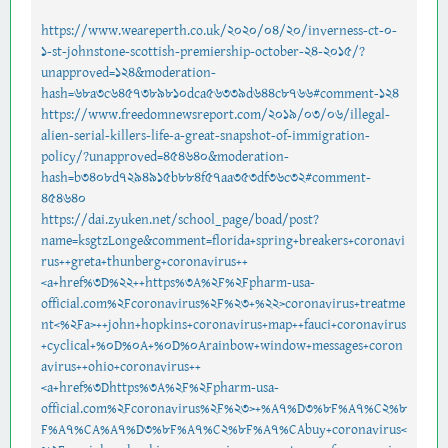
https://www.weareperth.co.uk/2020/04/20/inverness-ct-0-
1-st-johnstone-scottish-premiership-october-24-2015/?
unapproved=124&moderation-
hash=68a3c6457389810dca56339d644c8766#comment-124
https://www.freedomnewsreport.com/2019/03/06/illegal-
alien-serial-killers-life-a-great-snapshot-of-immigration-
policy/?unapproved=454640&moderation-
hash=b3408d7294915b884f57aa353df36c32#comment-
454640
https://dai.zyuken.net/school_page/boad/post?
name=ksgtzLonge&comment=florida+spring+breakers+coronavi
rus++greta+thunberg+coronavirus++
<a+href%3D%22++https%3A%2F%2Fpharm-usa-
official.com%2Fcoronavirus%2F%23+%22>coronavirus+treatme
nt<%2Fa>++john+hopkins+coronavirus+map++fauci+coronavirus
+cyclical+%0D%0A+%0D%0Arainbow+window+messages+coron
avirus++ohio+coronavirus++
<a+href%3Dhttps%3A%2F%2Fpharm-usa-
official.com%2Fcoronavirus%2F%23>+%A7%D3%8F%A7%C2%8
F%A7%CA%A7%D3%8F%A7%C2%8F%A7%CAbuy+coronavirus<