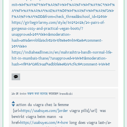
mit=%8F%A7%F7%8F%A2%F0%8F%A2%F0%8F%A7%C7%8F%
A7%F8%A7%A2%A7%AE%A7%D5%8F%A2%F0%8F%A2%F1%8
F%A2%F0%A7%DD&from=check_thread&school_id=21368
https://girliegirlarmy.com/style/20171019/10-pairs-of-
gorgeous-cozy-and-practical-vegan-boots/?
unapproved=1377990&moderation-
hash=a36de00bfda6cb31282f3e9e30b841e9#comment-
1377990
https://indiaheadlines.in/en/mahrashtra-bandh-normal-life-
hit-in-mumbais-thane/?unapproved=86895&moderation-
hash=0f479714fc8aaf7edbbfe9e4167cf2c4#comment-86895
19 মে 2020
মন্তব্য করা হয়েছে
করেছেন
bwodkzki
action du viagra chez la femme
[url=
https://usabuyes.com/]order
viagra pills[/url] was
bewirkt viagra beim mann <a
href=
https://usabuyes.com/#>how
long does viagra last</a>