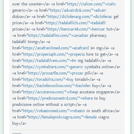
over the counter</a> <a href="
https://cialissr.com/">cialis
generic</a> <a href="
https://advairdisk.com/">advair
diskus</a> <a href="
https://diclofenacg.com/">diclofenac
gel
price</a> <a href="
https://tadalafilcls.com/">tadalafil
prices</a> <a href="
https://benicar24.com/">benicar
hct</a>
<a href="
https://tadalafilm.com/">canadian
pharmacy
tadalafil 20mg</a> <a
href="
https://anafranilmed.com/">anafranil
10 mg</a> <a
href="
https://propeciaph.com/">propecia
how to get</a> <a
href="
https://tadalafilrem.com/">30
mg tadalafil</a> <a
href="
https://cymbaltarx.com/">generic
cymbalta online</a>
<a href="
https://prozacflx.com/">prozac
pill</a> <a
href="
https://toradolrx.com/">buy
toradol</a> <a
href="
https://baclofenonline.com/">baclofen
buy</a> <a
href="
https://accutanne.com/">cheap
accutane singapore</a>
<a href="
https://prednisonestrd.com/">where
to buy
prednisone online without a script</a> <a
href="
https://robaxinmed.com/">robaxin
in south africa</a>
<a href="
https://femalepinkviagra.com/">female
viagra
buy</a>