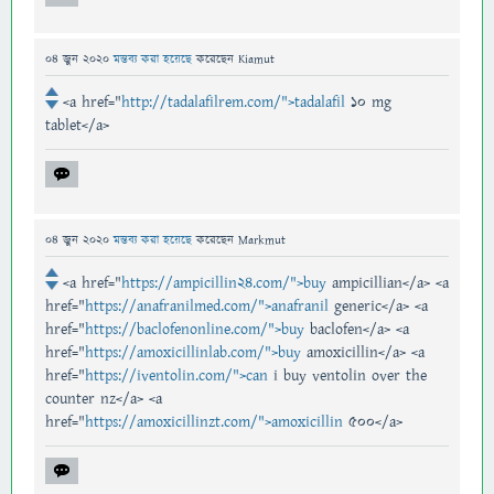
04 জুন 2020
মন্তব্য করা হয়েছে
করেছেন
Kiamut
<a href="
http://tadalafilrem.com/">tadalafil
10 mg
tablet</a>
04 জুন 2020
মন্তব্য করা হয়েছে
করেছেন
Markmut
<a href="
https://ampicillin24.com/">buy
ampicillian</a> <a
href="
https://anafranilmed.com/">anafranil
generic</a> <a
href="
https://baclofenonline.com/">buy
baclofen</a> <a
href="
https://amoxicillinlab.com/">buy
amoxicillin</a> <a
href="
https://iventolin.com/">can
i buy ventolin over the
counter nz</a> <a
href="
https://amoxicillinzt.com/">amoxicillin
500</a>