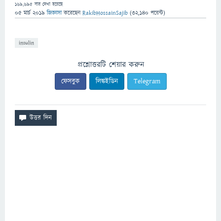
169,695
বার দেখা হয়েছে
05 মার্চ 2019
জিজ্ঞাসা
করেছেন
RakibHossainSajib
(
32,140
পয়েন্ট)
insulin
প্রশ্নোত্তরটি শেয়ার করুন
ফেসবুক
লিঙ্কইডিন
Telegram