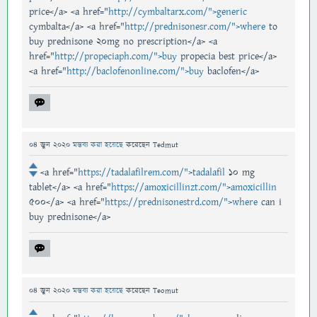
price</a> <a href="
http://cymbaltarx.com/">generic
cymbalta</a> <a href="
http://prednisonesr.com/">where
to
buy prednisone 20mg no prescription</a> <a
href="
http://propeciaph.com/">buy
propecia best price</a>
<a href="
http://baclofenonline.com/">buy
baclofen</a>
04 জুন 2020
মন্তব্য করা হয়েছে
করেছেন
Tedmut
<a href="
https://tadalafilrem.com/">tadalafil
10 mg
tablet</a> <a href="
https://amoxicillinzt.com/">amoxicillin
500</a> <a href="
https://prednisonestrd.com/">where
can i
buy prednisone</a>
04 জুন 2020
মন্তব্য করা হয়েছে
করেছেন
Teomut