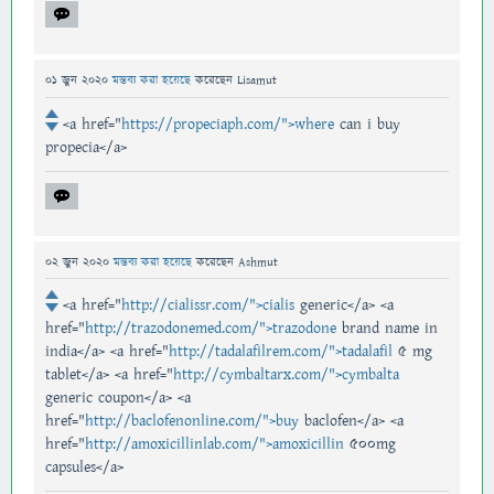
01 জুন 2020
মন্তব্য করা হয়েছে
করেছেন
Lisamut
<a href="
https://propeciaph.com/">where
can i buy
propecia</a>
02 জুন 2020
মন্তব্য করা হয়েছে
করেছেন
Ashmut
<a href="
http://cialissr.com/">cialis
generic</a> <a
href="
http://trazodonemed.com/">trazodone
brand name in
india</a> <a href="
http://tadalafilrem.com/">tadalafil
5 mg
tablet</a> <a href="
http://cymbaltarx.com/">cymbalta
generic coupon</a> <a
href="
http://baclofenonline.com/">buy
baclofen</a> <a
href="
http://amoxicillinlab.com/">amoxicillin
500mg
capsules</a>