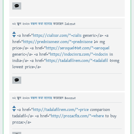
02 জুন 2020
মন্তব্য করা হয়েছে
করেছেন
Zakmut
<a href="
https://cialissr.com/">cialis
generic</a> <a
href="
https://prednisonesr.com/">prednisone
10 mg
price</a> <a href="
https://seroquel365.com/">seroquel
generic</a> <a href="
https://indocinrx.com/">indocin
in
india</a> <a href="
https://tadalafilrem.com/">tadalafil
20mg
lowest price</a>
02 জুন 2020
মন্তব্য করা হয়েছে
করেছেন
Boomut
<a href="
http://tadalafilrem.com/">price
comparison
tadalafil</a> <a href="
http://prozacflx.com/">where
to buy
prozac</a>