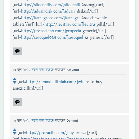
[url=
http://sildenafilv.com/]sildenafil
100mg[/url]
[url=
http://advairdisk.com/]advair
diskus[/url]
[url=
http://kamagraed.com/]kamagra
100 chewable
tablets[/url] [url=
http://levitrav.com/]levitra
pills[/url]
[url=
http://propeciaph.com/]propecia
generic[/url]
[url=
http://seroquel365.com/]seroquel
xr generic[/url]
01 জুন 2020
মন্তব্য করা হয়েছে
করেছেন
Amymut
[url=
https://amoxicillinlab.com/]where
to buy
amoxicillin[/url]
01 জুন 2020
মন্তব্য করা হয়েছে
করেছেন
Denmut
[url=
http://prozacflx.com/]buy
prozac[/url]