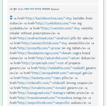
04 জুন 2020
মন্তব্য করা হয়েছে
করেছেন
Eyemut
<a href="
http://baclofenonline.com/">buy
baclofen from
india</a> <a href="
http://cymbaltarx.com/">60
mg
cymbalta</a> <a href="
http://iventolin.com/">buy
ventolin
inhaler without prescription</a> <a
href="
http://anafranilmed.com/">anafranil
pills for sale</a>
<a href="
http://amoxicillinlab.com/">buy
amoxicillin</a> <a
href="
http://prozacflx.com/">prozac
60 mg tablet</a> <a
href="
http://femalepinkviagra.com/">female
viagra brand
name</a> <a href="
http://advairdisk.com/">advair
diskus</a>
<a href="
http://propeciaph.com/">cost
of propecia
generic</a> <a href="
http://tadalafilm.com/">tadalafil
generic
us</a> <a href="
http://seroquel365.com/">seroquel
gel</a>
<a href="
http://lasixwtp.com/">laxis
pills</a> <a
href="
http://sildenafilv.com/">sildenafil
100mg coupon</a>
<a href="
http://toradolrx.com/">toradol
generic</a> <a
href="
http://kamagraed.com/">kamagra
tablets price</a> <a
href="
http://trazodonemed.com/">trazodone
10mg</a> <a
href="
http://ampicillin24.com/">ampicillin
sodium</a> <a