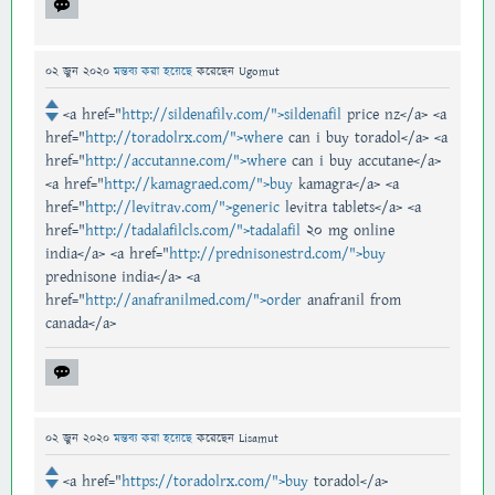
02 জুন 2020
মন্তব্য করা হয়েছে
করেছেন
Ugomut
<a href="
http://sildenafilv.com/">sildenafil
price nz</a> <a
href="
http://toradolrx.com/">where
can i buy toradol</a> <a
href="
http://accutanne.com/">where
can i buy accutane</a>
<a href="
http://kamagraed.com/">buy
kamagra</a> <a
href="
http://levitrav.com/">generic
levitra tablets</a> <a
href="
http://tadalafilcls.com/">tadalafil
20 mg online
india</a> <a href="
http://prednisonestrd.com/">buy
prednisone india</a> <a
href="
http://anafranilmed.com/">order
anafranil from
canada</a>
02 জুন 2020
মন্তব্য করা হয়েছে
করেছেন
Lisamut
<a href="
https://toradolrx.com/">buy
toradol</a>