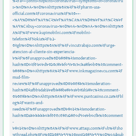
%2Fa>++johns+hopkins+coronavirus++symptoms+of+coronaviru
s+%0D%0A+%0D%0Ahttps%3A%2F%2Fpharm-usa-
official.com%2Fcoronavirus%2F%23++-
+%A7%D3%8F%A7%C2%8F%A7%CA%A7%D3%8F%A7%C2%8F
%A7%CAbuy+coronavirus+%0D%0A+%0D%0A+%0D%0Ahttp%3
A%2F%2Fwww.kupimobilni.com%2Fmobilni-
telefon%2FNokia%2F6.1-
32gb%0D%0Ahttps%3A%2F%2Fvincutrabajo.com%2Furge-
atencion-al-cliente-sin-experiencia-
8%2F%3Funapproved%3D6434%26moderation-
hash%3D02f5608d8313c489f0783c8c9a4fe0b3%23comment-
6434%0D%0Ahttps%3A%2F%2Fwww.inkmagazinevcu.com%2F
mud-film-
review%2F%3Funapproved%3D363549%26moderation-
hash%3D2afbb6dab18efb944be488a8b31b148c%23comment-
363549%0D%0Ahttps%3A%2F%2Fwww.puntcasino.co.za%2Fbl
og%2Fwants-and-
needs%2F%3Funapproved%3D84012%26moderation-
hash%3Da98999909f555c545a1450d70e8b0cf9%23comment
-
84012%0D%0Ahttp%3A%2F%2Fwww.attaqs.com%2Fvb%2Fsho
wthread.php%3Fp%3D1347877%23post1347877%0D%0A&sub