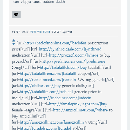
can viagra cause sudden death
01 জুন 2020
মন্তব্য করা হয়েছে
করেছেন
Eyemut
[url=
http://baclofenonline.com/]baclofen
prescription
price[/url] [url=
http://synthroidsale.com/]synthroid
medication[/url] [url=
http://prozacflx.com/]where
to buy
prozac[/url] [url=
http://prednisonesr.com/]prednisone
10mg[/url] [url=
http://tadalafilcls.com/]buy
tadalafil[/url]
[url=
http://tadalafilrem.com/]tadalafil
coupon[/url]
[url=
http://robaxinmed.com/]robaxin
750 mg generic[/url]
[url=
http://cialissr.com/]buy
generic cialis[/url]
[url=
http://tadalafilm.com/]tadalafil
generic price in
india[/url] [url=
http://indocinrx.com/]indocin
medication[/url] [url=
http://femalepinkviagra.com/]buy
female viagra[/url] [url=
http://ampicillin24.com/]where
to
buy ampicillin[/url]
[url=
http://amoxicillinzt.com/]amoxicillin
875mg[/url]
[url=
http://toradolrx.com/]toradol
40[/url]