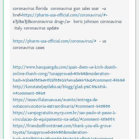
coronavirus florida coronavirus gun sales soar <a
href=
https://pharm-usa-official.com/coronavirus/#>
вЂЊвЂЊcoronavirus drug</a> boris johnson coronavirus
italy coronavirus update
https://pharm-usa-official.com/coronavirus/#
- us
coronavirus cases
http://www.hanquangdu.com/quan-diem-ve-kinh-doanh-
online-thanh-cong/?unapproved=42894&moderation-
hash=81be9f359e85b1f338167e0ade9879a1#comment-42894
http://konstateljepilebo.se/blogg/glad-p%C3%A5sk-
0#comment-3463
https://iessevillalanueva.es/evento/entrega-de-
notasconvocatoria-extraordinaria/#comment-623433
https://varejogratuito.myrp.com.br/sao-paulo-st-passo-1-
vinculacao-do-equipamento-na-sefaz/#comment-259552
https://friendsoffrontstreet.com/thank-you-elk-grove-
toyota/?unapproved=98845&moderation-
hash=756f45113aa4be88b7d305097adb892e#comment-