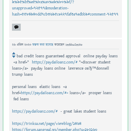
9%95%bf%e5%8a%a0%e9%80%9f/?
unapproved=72577&moderation-
hash=5584940dd7cb3695ce227faf3a7edbb9#comment-72577
26 এপ্রিল 2020
মন্তব্য করা হয়েছে
করেছেন
imfdsuSmito
bad credit loans guaranteed approval online payday loans
<a href="
https://paydailoanz.com/#
">discover student
loans</a> payday loans online lawrence oвЂ™donnell
trump loans
personal loans elastic loans <a
href=
https://paydailoanz.com/#>
loans</a> prosper loans
fed loans
https://paydailoanz.com/#
- great lakes student loans
https://trinksa.net/page/viewblog/1464
https://forum.sangreal.ws/member.php?u=182160