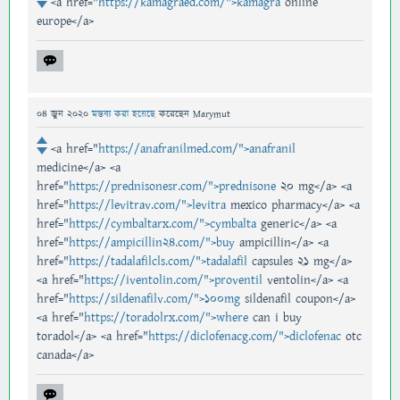
<a href="
https://kamagraed.com/">kamagra
online
europe</a>
04 জুন 2020
মন্তব্য করা হয়েছে
করেছেন
Marymut
<a href="
https://anafranilmed.com/">anafranil
medicine</a> <a
href="
https://prednisonesr.com/">prednisone
20 mg</a> <a
href="
https://levitrav.com/">levitra
mexico pharmacy</a> <a
href="
https://cymbaltarx.com/">cymbalta
generic</a> <a
href="
https://ampicillin24.com/">buy
ampicillin</a> <a
href="
https://tadalafilcls.com/">tadalafil
capsules 21 mg</a>
<a href="
https://iventolin.com/">proventil
ventolin</a> <a
href="
https://sildenafilv.com/">100mg
sildenafil coupon</a>
<a href="
https://toradolrx.com/">where
can i buy
toradol</a> <a href="
https://diclofenacg.com/">diclofenac
otc
canada</a>