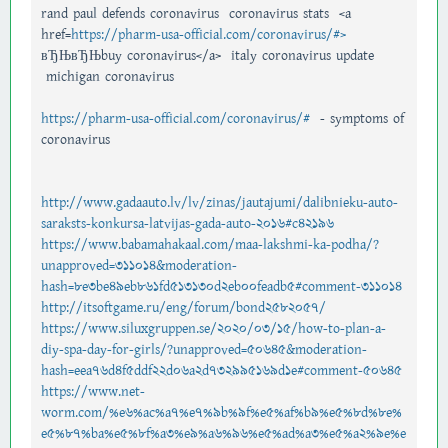
rand paul defends coronavirus coronavirus stats <a
href=
https://pharm-usa-official.com/coronavirus/#>
вЂЊвЂЊbuy coronavirus</a> italy coronavirus update
michigan coronavirus
https://pharm-usa-official.com/coronavirus/#
- symptoms of
coronavirus
http://www.gadaauto.lv/lv/zinas/jautajumi/dalibnieku-auto-
saraksts-konkursa-latvijas-gada-auto-2016#c42196
https://www.babamahakaal.com/maa-lakshmi-ka-podha/?
unapproved=311014&moderation-
hash=8e3be49eb861fd513130d2eb00feadb5#comment-311014
http://itsoftgame.ru/eng/forum/bond2582057/
https://www.siluxgruppen.se/2020/03/15/how-to-plan-a-
diy-spa-day-for-girls/?unapproved=50645&moderation-
hash=eea76d4f5ddf22d06a2d732995169d1e#comment-50645
https://www.net-
worm.com/%e6%ac%a7%e7%9b%9f%e5%af%b9%e5%8d%8e%
e5%87%ba%e5%8f%a3%e9%a6%96%e5%ad%a3%e5%a2%9e%e