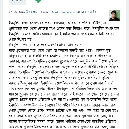
05 মার্চ 2019
উত্তর প্রদান
করেছেন
RakibHossainSajib
(
32,140
পয়েন্ট)
ইনসুলিন হলো অগ্ন্যাশয়ের প্রধান হরমোন,এক ধরণের পলিপ্যাপটাইড, যা
গ্লুকোজকে রক্ত থেকে কোষের মধ্যে প্রবেশ করা নিয়ন্ত্রণ করে। ইনসুলিন অগ্ন্যাশয়ের
ইনসুলিন নিঃসরণকারী কোষগুলো (আইল্যেটস অব ল্যাঙ্গারহেন্স-
এর বিটা কোষ)
থেকে নিঃসৃত হয়।
ইনসুলিন কিভাবে কাজ করে এবং কিভাবে তৈরি হয়..?
রক্তে গ্লুকোজের মাত্রা বেড়ে গেলে তা কমানো জরুরি হয়ে পড়ে। একজন সুস্থ
মানুষের দেহে এ কাজটি করে অগ্ন্যাশয় থেকে নিঃসৃত এক ধরনের প্রাণরস বা
হরমোন, এর নাম ইনসুলিন। কোষের গ্লুকোজ গ্রহণে ইনসুলিন এক বিশেষ ভূমিকা
পালন করে। ইনসুলিনকে কোষের সঙ্গে সংযুক্ত করার জন্য প্রতিটি কোষের ঝিল্লিতে
রয়েছে ইনসুলিন রিসেপটর (ইনসুলিন গ্রাহক)। রক্ত থেকে কোষের ভেতরে গ্লুকোজ
প্রবেশের ক্ষেত্রে ইনসুলিন এবং ইনসুলিন রিসেপটর দুটিরই অপরিহার্য ভূমিকা
রয়েছে। ইনসুলিন এসে ইনসুলিন রিসেপটরকে সক্রিয় করলে কোষ একটি বার্তা
পায়। তখন কোষের গ্লুকোজ ট্রান্সপোর্টারগ
ুলো কোষঝিল্লির দিকে যায় এবং এদের
মাধ্যমে গ্লুকোজ কোষের ভেতরে প্রবেশ করে। এই সংকেত না পেলে কোষের ভেতর
গ্লুকোজ প্রবেশ করার প্রক্রিয়াটি শুরু হয় না। এক্ষেত্রে মূল সংকেতটিই দিয়ে থাকে
ইনসুলিন। অর্থাৎ ইনসুলিন কোষের রিসেপটরে বিশেষ সংকেত প্রদান করলে রক্ত
থেকে গ্লুকোজ কোষে প্রবেশ করার প্রক্রিয়া শুরু হয় এবং একপর্যায়ে তা শেষ হয়।
কোষ যখন রক্তের সুগার নিতে বিলম্ব করে তখন রক্তে সুগারের মাত্রা বেড়ে যায়।
যাদের ডায়াবেটিসের সমস্যা আছে, তাদের শরীরের কোষগুলো স্বাভাবিক প্রক্রিয়ায়
রক্ত থেকে গ্লুকোজ নিতে পারে না। ফলে তাদের রক্তে গ্লুুকোজের মাত্রা বেড়ে যায়।