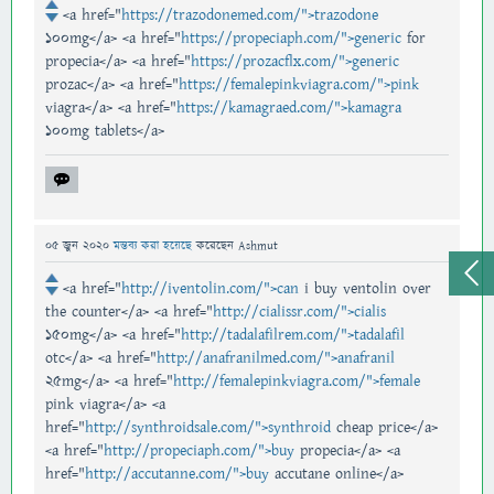
<a href="
https://trazodonemed.com/">trazodone
100mg</a> <a href="
https://propeciaph.com/">generic
for
propecia</a> <a href="
https://prozacflx.com/">generic
prozac</a> <a href="
https://femalepinkviagra.com/">pink
viagra</a> <a href="
https://kamagraed.com/">kamagra
100mg tablets</a>
05 জুন 2020
মন্তব্য করা হয়েছে
করেছেন
Ashmut
<a href="
http://iventolin.com/">can
i buy ventolin over
the counter</a> <a href="
http://cialissr.com/">cialis
150mg</a> <a href="
http://tadalafilrem.com/">tadalafil
otc</a> <a href="
http://anafranilmed.com/">anafranil
25mg</a> <a href="
http://femalepinkviagra.com/">female
pink viagra</a> <a
href="
http://synthroidsale.com/">synthroid
cheap price</a>
<a href="
http://propeciaph.com/">buy
propecia</a> <a
href="
http://accutanne.com/">buy
accutane online</a>