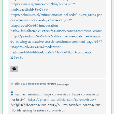
https://www.igrimace.com/bbs/home.php?
mod=space&uid=4201993
https://elminuto.cl/exfuncionarios-del-sedcf-investigados-por-
caso-de-corrupcion-y-lavado-de-activos/?
unapproved=18945&moderation-
hash=7fc46fd87ab8783cc5f91645252aa654#comment-18945
http://paandu.in/2019/09/california-dive-boat-fire-4-dead-
30-missing-as-massive-search-continues/comment-page-35/?
unapproved=1158940&moderation-
hash=be09f5d08f56e204a9c87200d264dfff#comment-
1158940
27 এপ্রিল 2020
মন্তব্য করা হয়েছে
করেছেন
jsxefparge
walmart minimum wage coronavirus katze coronavirus
<a href="
https://pharm-usa-official.com/coronavirus/#
">вЂЊвЂЊcoronavirus drug</a> ms zaandam coronavirus
florida spring breakers coronavirus