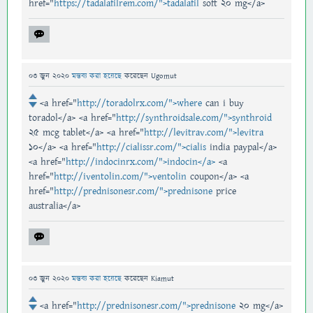
href="
https://tadalafilrem.com/">tadalafil
soft 20 mg</a>
03 জুন 2020
মন্তব্য করা হয়েছে
করেছেন
Ugomut
<a href="
http://toradolrx.com/">where
can i buy
toradol</a> <a href="
http://synthroidsale.com/">synthroid
25 mcg tablet</a> <a href="
http://levitrav.com/">levitra
10</a> <a href="
http://cialissr.com/">cialis
india paypal</a>
<a href="
http://indocinrx.com/">indocin</a>
<a
href="
http://iventolin.com/">ventolin
coupon</a> <a
href="
http://prednisonesr.com/">prednisone
price
australia</a>
03 জুন 2020
মন্তব্য করা হয়েছে
করেছেন
Kiamut
<a href="
http://prednisonesr.com/">prednisone
20 mg</a>