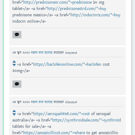
href="
http://prednisonesr.com/">prednisone
10 mg
tablet</a> <a href="
http://prednisonestrd.com/">buy
prednisone mexico</a> <a href="
http://indocinrx.com/">buy
indocin online</a>
04 জুন 2020
মন্তব্য করা হয়েছে
করেছেন
Amymut
<a href="
https://baclofenonline.com/">baclofen
cost
20mg</a>
04 জুন 2020
মন্তব্য করা হয়েছে
করেছেন
Alanmut
<a href="
https://seroquel365.com/">cost
of seroquel
australia</a> <a href="
https://synthroidsale.com/">synthroid
tablets for sale</a> <a
href="
https://amoxicillinzt.com/">where
to get amoxicillin