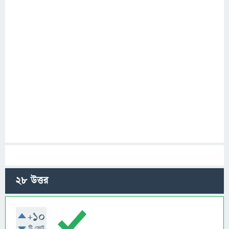
28
উত্তর
+10
টি ভোট