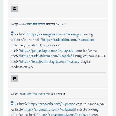
03 জুন 2020
মন্তব্য করা হয়েছে
করেছেন
Carlmut
<a href="
https://kamagraed.com/">kamagra
100mg
tablets</a> <a href="
https://tadalafilm.com/">canadian
pharmacy tadalafil 20mg</a> <a
href="
https://propeciaph.com/">propecia
generic</a> <a
href="
https://tadalafilrem.com/">tadalafil
5mg coupon</a> <a
href="
https://femalepinkviagra.com/">female
viagra
medication</a>
03 জুন 2020
মন্তব্য করা হয়েছে
করেছেন
Ashmut
<a href="
http://prozacflx.com/">prozac
cost in canada</a>
<a href="
http://sildenafilv.com/">sildenafil
citrate 100mg
pills</a> <a href="
http://robaxinmed.com/">robaxin
500