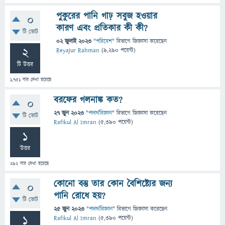
পুকুরের পানি গাঢ় সবুজ হওয়ার
0
কারণ এবং প্রতিকার কী কী?
টি ভোট
02 জুলাই 2023
"
পরিবেশ
" বিভাগে
জিজ্ঞাসা
করেছেন
2
Reyajur Rahman
(
9,290
পয়েন্ট)
টি উত্তর
1,751
বার দেখা হয়েছে
বরফের গলনাঙ্ক কত?
0
27 জুন 2023
"
পদার্থবিজ্ঞান
" বিভাগে
জিজ্ঞাসা
করেছেন
টি ভোট
Rafikul Al Imran
(
5,390
পয়েন্ট)
1
উত্তর
292
বার দেখা হয়েছে
কোনো বস্তু তার কোন বৈশিষ্ট্যের জন্য
0
পানি রোধে হয়?
টি ভোট
25 জুন 2023
"
পদার্থবিজ্ঞান
" বিভাগে
জিজ্ঞাসা
করেছেন
1
Rafikul Al Imran
(
5,390
পয়েন্ট)