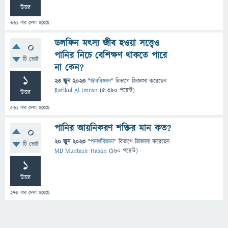
উত্তর
361
বার দেখা হয়েছে
ডলফিন মৎস্য জীব হওয়া সত্ত্বেও
0
পানির নিচে বেশিক্ষণ থাকতে পারে
টি ভোট
না কেন?
1
23 জুন 2023
"
জীববিজ্ঞান
" বিভাগে
জিজ্ঞাসা
করেছেন
Rafikul Al Imran
(
5,390
পয়েন্ট)
উত্তর
561
বার দেখা হয়েছে
পানির আয়নিকরণ শক্তির মান কত?
0
20 জুন 2023
"
পদার্থবিজ্ঞান
" বিভাগে
জিজ্ঞাসা
করেছেন
টি ভোট
MD Muntasir Hasan
(
160
পয়েন্ট)
1
উত্তর
273
বার দেখা হয়েছে