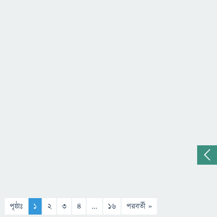
পৃষ্ঠাঃ
1
2
3
4
...
16
পরবর্তী »