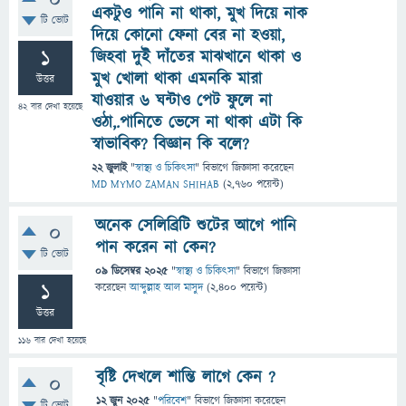
0
একটুও পানি না থাকা, মুখ দিয়ে নাক
টি ভোট
দিয়ে কোনো ফেনা বের না হওয়া,
1
জিহবা দুই দাঁতের মাঝখানে থাকা ও
মুখ খোলা থাকা এমনকি মারা
উত্তর
যাওয়ার ৬ ঘন্টাও পেট ফুলে না
42
বার দেখা হয়েছে
ওঠা,.পানিতে ভেসে না থাকা এটা কি
স্বাভাবিক? বিজ্ঞান কি বলে?
22 জুলাই
"
স্বাস্থ্য ও চিকিৎসা
" বিভাগে
জিজ্ঞাসা
করেছেন
MD MYMO ZAMAN SHIHAB
(
2,760
পয়েন্ট)
অনেক সেলিব্রিটি শুটের আগে পানি
0
পান করেন না কেন?
টি ভোট
09 ডিসেম্বর 2025
"
স্বাস্থ্য ও চিকিৎসা
" বিভাগে
জিজ্ঞাসা
1
করেছেন
আব্দুল্লাহ আল মাসুদ
(
2,400
পয়েন্ট)
উত্তর
116
বার দেখা হয়েছে
বৃষ্টি দেখলে শান্তি লাগে কেন ?
0
12 জুন 2025
"
পরিবেশ
" বিভাগে
জিজ্ঞাসা
করেছেন
টি ভোট