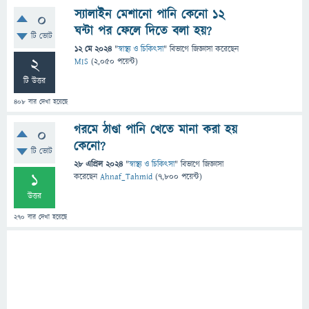
স্যালাইন মেশানো পানি কেনো ১২
0
ঘন্টা পর ফেলে দিতে বলা হয়?
টি ভোট
12 মে 2024
"
স্বাস্থ্য ও চিকিৎসা
" বিভাগে
জিজ্ঞাসা
করেছেন
2
MIS
(
2,050
পয়েন্ট)
টি উত্তর
408
বার দেখা হয়েছে
গরমে ঠাণ্ডা পানি খেতে মানা করা হয়
0
কেনো?
টি ভোট
28 এপ্রিল 2024
"
স্বাস্থ্য ও চিকিৎসা
" বিভাগে
জিজ্ঞাসা
1
করেছেন
Ahnaf_Tahmid
(
7,800
পয়েন্ট)
উত্তর
270
বার দেখা হয়েছে