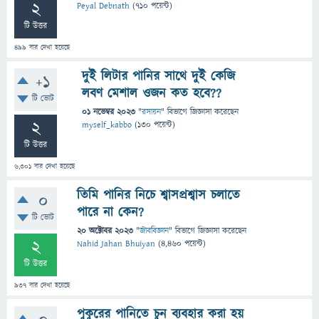
2
Peyal Debnath
(
710
পয়েন্ট)
টি উত্তর
499
বার দেখা হয়েছে
দুই লিটার পানির সাথে দুই কেজি
+1
লবণ মেশাল ওজন কত হবে??
টি ভোট
01 নভেম্বর 2023
"
রসায়ন
" বিভাগে
জিজ্ঞাসা
করেছেন
2
myself_kabbo
(
130
পয়েন্ট)
টি উত্তর
6,301
বার দেখা হয়েছে
তিমি পানির নিচে শ্বাসপ্রশ্বাস চলাতে
0
পারে না কেন?
টি ভোট
20 অক্টোবর 2023
"
জীববিজ্ঞান
" বিভাগে
জিজ্ঞাসা
করেছেন
2
Nahid Jahan Bhuiyan
(
4,460
পয়েন্ট)
টি উত্তর
937
বার দেখা হয়েছে
পুকুরের পানিতে চুন ব্যবহার করা হয়