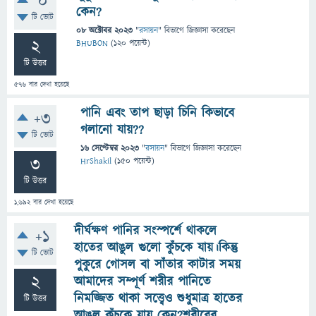
0
কেন?
টি ভোট
08 অক্টোবর 2023
"
রসায়ন
" বিভাগে
জিজ্ঞাসা
করেছেন
2
BHUBON
(
120
পয়েন্ট)
টি উত্তর
576
বার দেখা হয়েছে
পানি এবং তাপ ছাড়া চিনি কিভাবে
+3
গলানো যায়??
টি ভোট
16 সেপ্টেম্বর 2023
"
রসায়ন
" বিভাগে
জিজ্ঞাসা
করেছেন
3
HrShakil
(
150
পয়েন্ট)
টি উত্তর
1,692
বার দেখা হয়েছে
দীর্ঘক্ষণ পানির সংস্পর্শে থাকলে
+1
হাতের আঙুল গুলো কুঁচকে যায়।কিন্তু
টি ভোট
পুকুরে গোসল বা সাঁতার কাটার সময়
2
আমাদের সম্পূর্ণ শরীর পানিতে
নিমজ্জিত থাকা সত্ত্বেও শুধুমাত্র হাতের
টি উত্তর
আঙুল কুঁচকে যায় কেন?শরীরের