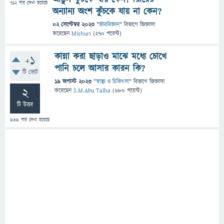
712
বার দেখা হয়েছে
অন্যান্য অংশ কুঁচকে যায় না কেন?
02 সেপ্টেম্বর 2023
"
জীববিজ্ঞান
" বিভাগে
জিজ্ঞাসা
করেছেন
Mishuri
(
270
পয়েন্ট)
কান্না করা ছাড়াও মাঝে মধ্যে চোখে
+1
পানি চলে আসার কারন কি?
টি ভোট
19 অগাস্ট 2023
"
স্বাস্থ্য ও চিকিৎসা
" বিভাগে
জিজ্ঞাসা
2
করেছেন
S.M.Abu Talha
(
680
পয়েন্ট)
টি উত্তর
939
বার দেখা হয়েছে