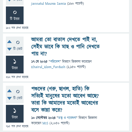
Jannatul Mauwa Samia
(
160
পয়েন্ট)
0
টি উত্তর
182
বার দেখা হয়েছে
আমরা তো বাতাস দেখতে পাই না,
0
সেইম ভাবে কি মাছ ও পানি দেখতে
টি ভোট
পায় না?
1
17 মে 2025
"
পরিবেশ
" বিভাগে
জিজ্ঞাসা
করেছেন
Khairul_Alom_Fardush
(
1,150
পয়েন্ট)
উত্তর
312
বার দেখা হয়েছে
পশুদের (গরু, ছাগল, হাতি) কি
0
সত্যিই মানুষের মতো আবেগ আছে?
টি ভোট
তারা কি আমাদের মতোই আবেগের
1
বসে কান্না করে?
উত্তর
10 সেপ্টেম্বর 2024
"
তত্ত্ব ও গবেষণা
" বিভাগে
জিজ্ঞাসা
করেছেন
MIS
(
2,050
পয়েন্ট)
715
বার দেখা হয়েছে