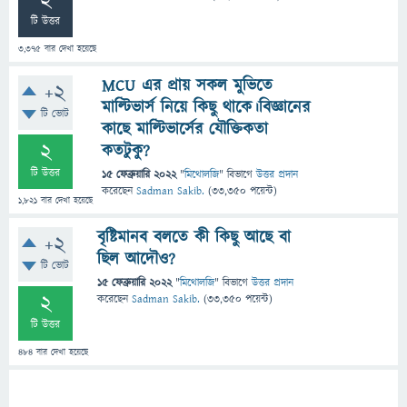
2
টি উত্তর
3,375
বার দেখা হয়েছে
MCU এর প্রায় সকল মুভিতে
+2
মাল্টিভার্স নিয়ে কিছু থাকে।বিজ্ঞানের
টি ভোট
কাছে মাল্টিভার্সের যৌক্তিকতা
2
কতটুকু?
টি উত্তর
15 ফেব্রুয়ারি 2022
"
মিথোলজি
" বিভাগে
উত্তর প্রদান
করেছেন
Sadman Sakib.
(
33,350
পয়েন্ট)
1,821
বার দেখা হয়েছে
বৃষ্টিমানব বলতে কী কিছু আছে বা
+2
ছিল আদৌও?
টি ভোট
15 ফেব্রুয়ারি 2022
"
মিথোলজি
" বিভাগে
উত্তর প্রদান
2
করেছেন
Sadman Sakib.
(
33,350
পয়েন্ট)
টি উত্তর
484
বার দেখা হয়েছে