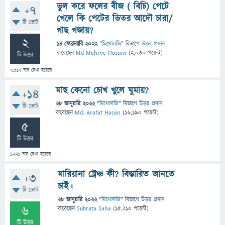
ভুল করে ফলের বীজ ( বিচি) পেটে
+7
গেলে কি পেটের ভিতর আদৌ চারা/
টি ভোট
গাছ গজায়?
2
14 ফেব্রুয়ারি 2022
"
মিথোলজি
" বিভাগে
উত্তর প্রদান
করেছেন
Md Mehrve Hossen
(
2,030
পয়েন্ট)
টি উত্তর
7,317
বার দেখা হয়েছে
মাছ কেনো চোখ খুলে ঘুমায়?
+14
28 জানুয়ারি 2022
"
মিথোলজি
" বিভাগে
উত্তর প্রদান
টি ভোট
করেছেন
Md. Arafat Hasan
(
16,190
পয়েন্ট)
5
টি উত্তর
1,221
বার দেখা হয়েছে
মারিয়ানা ট্রেঞ্চ কী? বিস্তারিত জানতে
+3
চাই।
টি ভোট
28 জানুয়ারি 2022
"
মিথোলজি
" বিভাগে
উত্তর প্রদান
6
করেছেন
Subrata Saha
(
15,210
পয়েন্ট)
টি উত্তর