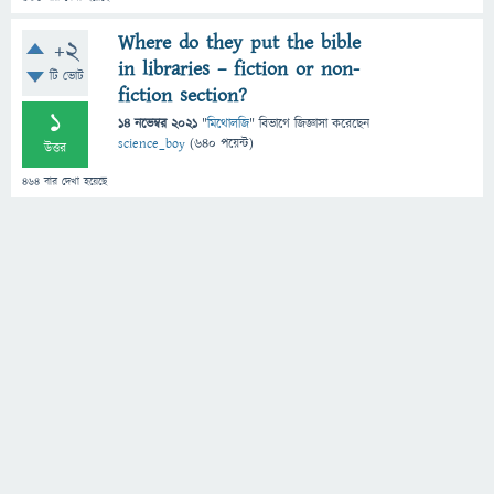
Where do they put the bible
+2
in libraries – fiction or non-
টি ভোট
fiction section?
1
14 নভেম্বর 2021
"
মিথোলজি
" বিভাগে
জিজ্ঞাসা
করেছেন
science_boy
(
640
পয়েন্ট)
উত্তর
464
বার দেখা হয়েছে