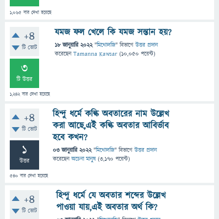
1,065
বার দেখা হয়েছে
যমজ ফল খেলে কি যমজ সন্তান হয়?
+4
18 জানুয়ারি 2022
"
মিথোলজি
" বিভাগে
উত্তর প্রদান
টি ভোট
করেছেন
Tamanna Kawsar
(
10,050
পয়েন্ট)
3
টি উত্তর
1,242
বার দেখা হয়েছে
হিন্দু ধর্মে কল্কি অবতারের নাম উল্লেখ
+4
করা আছে,এই কল্কি অবতার আবির্ভাব
টি ভোট
হবে কখন?
1
03 জানুয়ারি 2022
"
মিথোলজি
" বিভাগে
উত্তর প্রদান
করেছেন
অচেনা মানুষ
(
3,170
পয়েন্ট)
উত্তর
540
বার দেখা হয়েছে
হিন্দু ধর্মে যে অবতার শব্দের উল্লেখ
+4
পাওয়া যায়,এই অবতার অর্থ কি?
টি ভোট