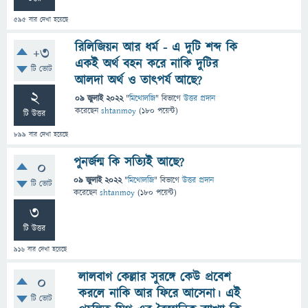
595
বার দেখা হয়েছে
রিলিজিয়ন আর ধর্ম - এ দুটি শব্দ কি
+3
একই অর্থ বহন করে নাকি দুটির
টি ভোট
আলদা অর্থ ও তাৎপর্য আছে?
2
09 জুলাই 2022
"
মিথোলজি
" বিভাগে
উত্তর প্রদান
করেছেন
shtanmoy
(
180
পয়েন্ট)
টি উত্তর
899
বার দেখা হয়েছে
পুনর্জন্ম কি সত্যিই আছে?
0
09 জুলাই 2022
"
মিথোলজি
" বিভাগে
উত্তর প্রদান
টি ভোট
করেছেন
shtanmoy
(
180
পয়েন্ট)
3
টি উত্তর
916
বার দেখা হয়েছে
লালবাগ কেল্লার সুরঙ্গে কেউ প্রবেশ
0
করলে নাকি আর ফিরে আসেনা। এই
টি ভোট