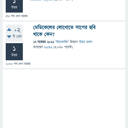
1
উত্তর
472
বার দেখা হয়েছে
মেডিকেলের লোগোতে সাপের ছবি
+2
থাকে কেন?
টি ভোট
17 নভেম্বর 2022
"
মিথোলজি
" বিভাগে
উত্তর প্রদান
1
করেছেন
Nadia
(
4,030
পয়েন্ট)
উত্তর
2,088
বার দেখা হয়েছে