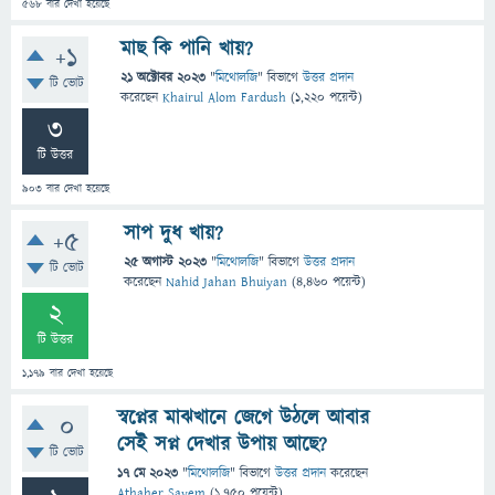
568
বার দেখা হয়েছে
মাছ কি পানি খায়?
+1
21 অক্টোবর 2023
"
মিথোলজি
" বিভাগে
উত্তর প্রদান
টি ভোট
করেছেন
Khairul Alom Fardush
(
1,220
পয়েন্ট)
3
টি উত্তর
903
বার দেখা হয়েছে
সাপ দুধ খায়?
+5
25 অগাস্ট 2023
"
মিথোলজি
" বিভাগে
উত্তর প্রদান
টি ভোট
করেছেন
Nahid Jahan Bhuiyan
(
4,460
পয়েন্ট)
2
টি উত্তর
1,179
বার দেখা হয়েছে
স্বপ্নের মাঝখানে জেগে উঠলে আবার
0
সেই সপ্ন দেখার উপায় আছে?
টি ভোট
17 মে 2023
"
মিথোলজি
" বিভাগে
উত্তর প্রদান
করেছেন
Athaher Sayem
(
1,750
পয়েন্ট)