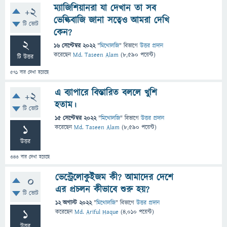
ম্যাজিশিয়ানরা যা দেখান তা সব
+2
ভেল্কিবাজি জানা সত্বেও আমরা দেখি
টি ভোট
কেন?
2
16 সেপ্টেম্বর 2022
"
মিথোলজি
" বিভাগে
উত্তর প্রদান
করেছেন
Md. Taseen Alam
(
8,590
পয়েন্ট)
টি উত্তর
571
বার দেখা হয়েছে
এ ব্যাপারে বিস্তারিত বললে খুশি
+2
হতাম।
টি ভোট
15 সেপ্টেম্বর 2022
"
মিথোলজি
" বিভাগে
উত্তর প্রদান
1
করেছেন
Md. Taseen Alam
(
8,590
পয়েন্ট)
উত্তর
343
বার দেখা হয়েছে
ভেন্ট্রেলোকুইজম কী? আমাদের দেশে
0
এর প্রচলন কীভাবে শুরু হয়?
টি ভোট
12 অগাস্ট 2022
"
মিথোলজি
" বিভাগে
উত্তর প্রদান
1
করেছেন
Md. Ariful Haque
(
4,010
পয়েন্ট)
উত্তর