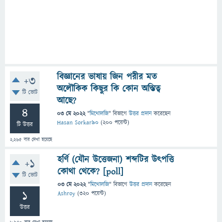
বিজ্ঞানের ভাষায় জিন পরীর মত
+3
অলৌকিক কিছুর কি কোন অস্তিত্ব
টি ভোট
আছে?
4
03 মে 2022
"
মিথোলজি
" বিভাগে
উত্তর প্রদান
করেছেন
Hasan Sorkar90
(
200
পয়েন্ট)
টি উত্তর
2,265
বার দেখা হয়েছে
হর্ণি (যৌন উত্তেজনা) শব্দটির উৎপত্তি
+1
কোথা থেকে? [poll]
টি ভোট
03 মে 2022
"
মিথোলজি
" বিভাগে
উত্তর প্রদান
করেছেন
1
Ashroy
(
320
পয়েন্ট)
উত্তর