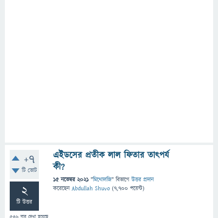
এইডসের প্রতীক লাল ফিতার তাৎপর্য
+7
কী?
টি ভোট
15 নভেম্বর 2021
"
মিথোলজি
" বিভাগে
উত্তর প্রদান
2
করেছেন
Abdullah Shuvo
(
7,700
পয়েন্ট)
টি উত্তর
536
বার দেখা হয়েছে