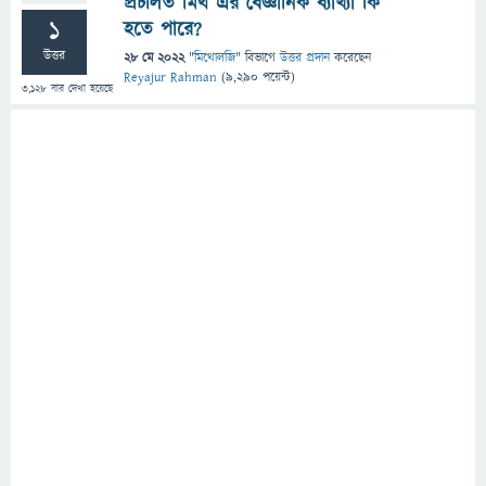
প্রচলিত মিথ এর বৈজ্ঞানিক ব্যাখ্যা কি
1
হতে পারে?
উত্তর
28 মে 2022
"
মিথোলজি
" বিভাগে
উত্তর প্রদান
করেছেন
Reyajur Rahman
(
9,290
পয়েন্ট)
3,128
বার দেখা হয়েছে