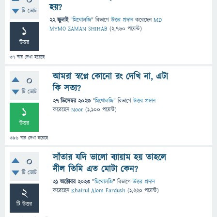
0
হয়?
টি ভোট
22 জুলাই
"
মিথোলজি
" বিভাগে
উত্তর প্রদান
করেছেন
MD
1
MYMO ZAMAN SHIHAB
(
2,760
পয়েন্ট)
উত্তর
37
বার দেখা হয়েছে
আমরা স্বপ্নে কোনো রং দেখি না, এটা
0
কি সত্য?
টি ভোট
27 ডিসেম্বর 2023
"
মিথোলজি
" বিভাগে
উত্তর প্রদান
1
করেছেন
Noor
(
1,100
পয়েন্ট)
উত্তর
396
বার দেখা হয়েছে
সাঁতার যদি ভালো ব্যায়াম হয় তাহলে
0
নীল তিমি এত মোটা কেন?
টি ভোট
21 অক্টোবর 2023
"
মিথোলজি
" বিভাগে
উত্তর প্রদান
2
করেছেন
Khairul Alom Fardush
(
1,220
পয়েন্ট)
টি উত্তর