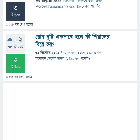
03 জানুয়ারি 2022
"
মিথোলজি
" বিভাগে
উত্তর প্রদান
3
করেছেন
Tamanna Kawsar
(
10,050
পয়েন্ট)
টি উত্তর
1,336
বার দেখা হয়েছে
রোদ বৃষ্টি একসাথে হলে কী শিয়ালের
+2
বিয়ে হয়?
টি ভোট
31 ডিসেম্বর 2021
"
মিথোলজি
" বিভাগে
উত্তর প্রদান
2
করেছেন
মেহেদী হাসান
(
141,860
পয়েন্ট)
টি উত্তর
4,272
বার দেখা হয়েছে