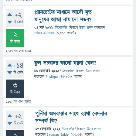
8,970
বার দেখা হয়েছে
প্ল্যানচেটের মাধ্যমে আদৌ মৃত
+2
মানুষের আত্মা নামানো সম্ভব?
টি ভোট
04 মার্চ 2022
"
মিথোলজি
" বিভাগে
উত্তর প্রদান
করেছেন
2
সাকিব আনোয়ার
(
9,610
পয়েন্ট)
টি উত্তর
1,797
বার দেখা হয়েছে
ফুল সচরাচর কালো হয়না কেন?
+14
16 ফেব্রুয়ারি 2022
"
মিথোলজি
" বিভাগে
উত্তর প্রদান
টি ভোট
করেছেন
R Atiqur
(
43,950
পয়েন্ট)
3
টি উত্তর
1,170
বার দেখা হয়েছে
পুর্নিমা অমবস্যার সাথে ব্যাথা বেদনার
+2
সম্পর্ক কি?
টি ভোট
15 ফেব্রুয়ারি 2022
"
মিথোলজি
" বিভাগে
উত্তর প্রদান
করেছেন
Sadman Sakib.
(
33,350
পয়েন্ট)