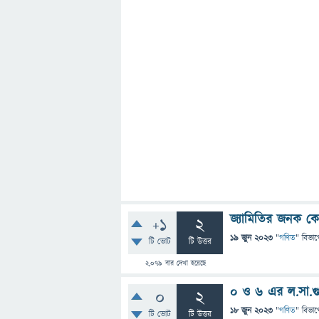
জ্যামিতির জনক ক
+1
2
19 জুন 2023
"
গণিত
" বিভাগ
টি ভোট
টি উত্তর
2,079
বার দেখা হয়েছে
০ ও ৬ এর ল.সা.গু
0
2
18 জুন 2023
"
গণিত
" বিভাগ
টি ভোট
টি উত্তর