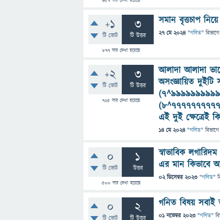
457
বার দেখা হয়েছে
সমান বৃত্তচাপ নি
+1
3
27 মে 2024
"
গণিত
" বিভাগে
টি ভোট
টি উত্তর
877
বার দেখা হয়েছে
আলাদা আলাদা ভাবে 
+2
3
অসংজ্ঞায়িত দুইটি
টি ভোট
টি উত্তর
(৭^৯৯৯৯৯৯৯৯৯৯৯
725
বার দেখা হয়েছে
(৮^৭৭৭৭৭৭৭৭৭৭
এই দুই ক্ষেত্রেই 
14 মে 2024
"
গণিত
" বিভাগে
স্বাভাবিক লগারিদম 
0
1
এর মান কিভাবে আবি
টি ভোট
উত্তর
02 ডিসেম্বর 2023
"
গণিত
" ব
500
বার দেখা হয়েছে
গনিত বিষয় সবাই 
0
2
01 নভেম্বর 2023
"
গণিত
" ব
টি ভোট
টি উত্তর