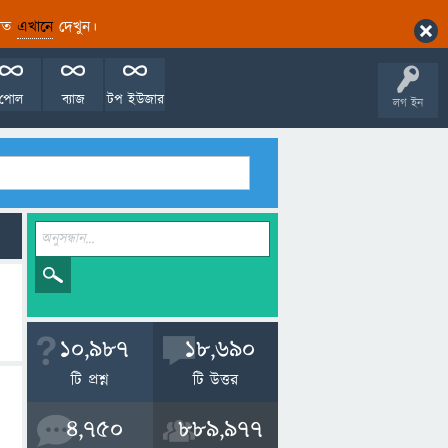
ারিত
এখানে
দেখুন।
পোল
ব্যাজ
টপ ইউজার
লগ ইন
10,987
18,690
টি প্রশ্ন
টি উত্তর
4,750
889,977