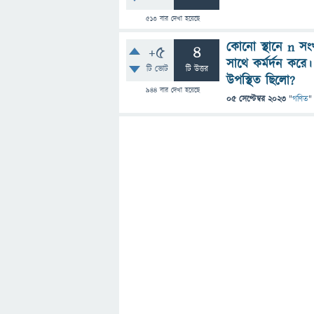
513
বার দেখা হয়েছে
কোনো স্থানে n সংখ্
+5
4
সাথে কর্মর্দন কর
টি ভোট
টি উত্তর
উপস্থিত ছিলো?
944
বার দেখা হয়েছে
05 সেপ্টেম্বর 2023
"
গণিত
"