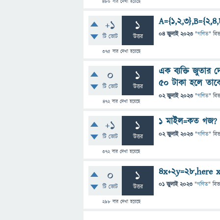
480
বার দেখা হয়েছে
A={1,2,3},B={2,4
+1
1
04 জুলাই 2023
"
গণিত
" বি
টি ভোট
উত্তর
375
বার দেখা হয়েছে
এক ব্যক্তি জুতার
0
1
50 টাকা হলে তাক
টি ভোট
উত্তর
02 জুলাই 2023
"
গণিত
" বি
472
বার দেখা হয়েছে
1 মাইল=কত গজ?
+1
1
02 জুলাই 2023
"
গণিত
" বি
টি ভোট
উত্তর
372
বার দেখা হয়েছে
4x+2y=28,here 
0
1
01 জুলাই 2023
"
গণিত
" বিভ
টি ভোট
উত্তর
298
বার দেখা হয়েছে