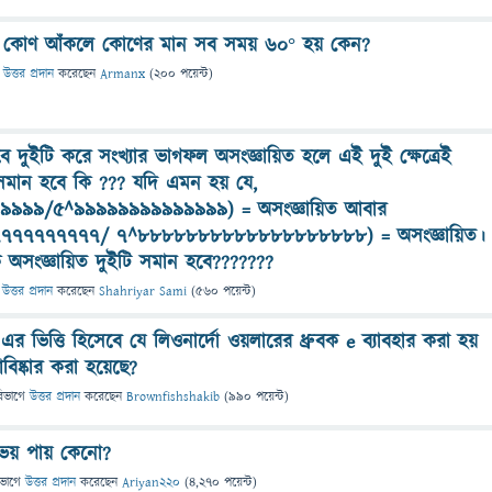
য়ে কোণ আঁকলে কোণের মান সব সময় ৬০° হয় কেন?
উত্তর প্রদান
করেছেন
Armanx
(
200
পয়েন্ট)
দুইটি করে সংখ্যার ভাগফল অসংজ্ঞায়িত হলে এই দুই ক্ষেত্রেই
 সমান হবে কি ??? যদি এমন হয় যে,
৯৯৯/৫^৯৯৯৯৯৯৯৯৯৯৯৯৯৯) = অসংজ্ঞায়িত আবার
৭৭৭৭৭৭৭৭৭/ ৭^৮৮৮৮৮৮৮৮৮৮৮৮৮৮৮৮৮৮৮) = অসংজ্ঞায়িত।
কি অসংজ্ঞায়িত দুইটি সমান হবে???????
উত্তর প্রদান
করেছেন
Shahriyar Sami
(
560
পয়েন্ট)
এর ভিত্তি হিসেবে যে লিওনার্দো ওয়লারের ধ্রুবক e ব্যাবহার করা হয়
ষ্কার করা হয়েছে?
িভাগে
উত্তর প্রদান
করেছেন
Brownfishshakib
(
990
পয়েন্ট)
ভয় পায় কেনো?
িভাগে
উত্তর প্রদান
করেছেন
Ariyan220
(
4,270
পয়েন্ট)