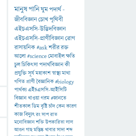
মানুষ
পানি
ঘুম
পদার্থ
-
জীববিজ্ঞান
চোখ
পৃথিবী
এইচএসসি-উদ্ভিদবিজ্ঞান
এইচএসসি-প্রাণীবিজ্ঞান
রোগ
রাসায়নিক
#ask
শরীর
রক্ত
আলো
#science
মোবাইল
ক্ষতি
চুল
চিকিৎসা
পদার্থবিজ্ঞান
কী
প্রযুক্তি
সূর্য
মহাকাশ
স্বাস্থ্য
মাথা
গণিত
প্রাণী
বৈজ্ঞানিক
#biology
পার্থক্য
এইচএসসি-আইসিটি
বিজ্ঞান
খাওয়া
গরম
#জানতে
শীতকাল
ডিম
বৃষ্টি
চাঁদ
কেন
কারণ
কাজ
বিদ্যুৎ
রং
সাপ
রাত
মনোবিজ্ঞান
শক্তি
উপকারিতা
লাল
আগুন
গাছ
মস্তিষ্ক
খাবার
সাদা
শব্দ