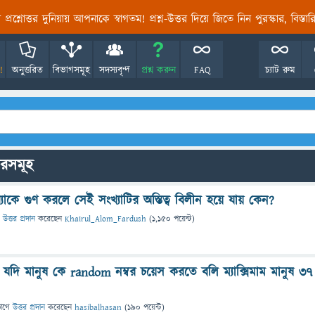
তির প্রশ্নোত্তর দুনিয়ায় আপনাকে স্বাগতম! প্রশ্ন-উত্তর দিয়ে জিতে নিন পুরস্কার, বিস্ত
!
অনুত্তরিত
বিভাগসমূহ
সদস্যবৃন্দ
প্রশ্ন করুন
FAQ
চ্যাট রুম
তরসমূহ
্যাকে গুণ করলে সেই সংখ্যাটির অস্তিত্ব বিলীন হয়ে যায় কেন?
উত্তর প্রদান
করেছেন
Khairul_Alom_Fardush
(
1,150
পয়েন্ট)
ত যদি মানুষ কে random নম্বর চয়েস করতে বলি ম্যাক্সিমাম মানুষ 37
ভাগে
উত্তর প্রদান
করেছেন
hasibalhasan
(
190
পয়েন্ট)