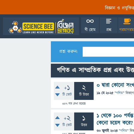
বিজ্ঞান ও প্রযুক্
বী হোম
প্রশ্ন
গরমাগরম
প্রশ্ন করুন:
গণিত এ সাম্প্রতিক প্রশ্ন এবং উত্
০ দ্বারা কোনো সংখ
+1
2
19 মে 2025
"
গণিত
" বিভাগে
টি ভোট
টি উত্তর
357
বার দেখা হয়েছে
1 থেকে 100 পর্যন্
+2
1
কেনো চয়েস করে?
টি ভোট
উত্তর
30 জুলাই 2024
"
গণিত
" বি