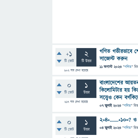
গণিত গভীরভাবে শে
+1
2
সাজেস্ট করুন
টি ভোট
টি উত্তর
11 অগাস্ট 2023
"
গণিত
" বি
602
বার দেখা হয়েছে
বাংলাদেশের আয়তন 
0
1
কিলোমিটার হয় কিন্
টি ভোট
উত্তর
সত্ত্বেও কেন বর্গ
617
বার দেখা হয়েছে
07 জুলাই 2023
"
গণিত
" বি
2+4+.......+10=? ও এ
0
1
04 জুলাই 2023
"
গণিত
" বি
টি ভোট
উত্তর