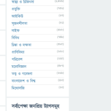
(1,989)
স্বাস্থ্য ও চিকিৎসা
(736)
প্রযুক্তি
(67)
আইকিউ
(81)
সৃজনশীলতা
(388)
লাইফ
(749)
বিবিধ
(385)
চিন্তা ও দক্ষতা
(620)
প্রাণিবিদ্যা
(225)
পরিবেশ
(487)
মনোবিজ্ঞান
(669)
তত্ত্ব ও গবেষণা
(112)
বাংলাদেশ ও বিশ্ব
(62)
মিথোলজি
সর্বাপেক্ষা জনপ্রিয় ট্যাগসমূহ