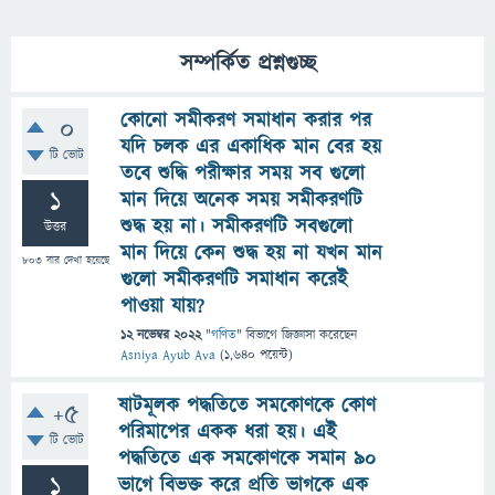
সম্পর্কিত প্রশ্নগুচ্ছ
কোনো সমীকরণ সমাধান করার পর
0
যদি চলক এর একাধিক মান বের হয়
টি ভোট
তবে শুদ্ধি পরীক্ষার সময় সব গুলো
1
মান দিয়ে অনেক সময় সমীকরণটি
শুদ্ধ হয় না। সমীকরণটি সবগুলো
উত্তর
মান দিয়ে কেন শুদ্ধ হয় না যখন মান
803
বার দেখা হয়েছে
গুলো সমীকরণটি সমাধান করেই
পাওয়া যায়?
12 নভেম্বর 2022
"
গণিত
" বিভাগে
জিজ্ঞাসা
করেছেন
Asniya Ayub Ava
(
1,640
পয়েন্ট)
ষাটমূলক পদ্ধতিতে সমকোণকে কোণ
+5
পরিমাপের একক ধরা হয়। এই
টি ভোট
পদ্ধতিতে এক সমকোণকে সমান ৯০
1
ভাগে বিভক্ত করে প্রতি ভাগকে এক