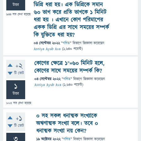
ডিগ্রি ধরা হয়। এক ডিগ্রিকে সমান
উত্তর
৬০ ভাগ করে প্রতি ভাগকে ১ মিনিট
944
বার দেখা হয়েছে
ধরা হয় । এখানে কোণ পরিমাপের
একক ডিগ্রি এর সাথে সময়ের সম্পর্ক
কি যুক্তিতে ধরা হয়?
04 সেপ্টেম্বর 2022
"
গণিত
" বিভাগে
জিজ্ঞাসা
করেছেন
Asniya Ayub Ava
(
1,640
পয়েন্ট)
কোণের ক্ষেত্রে ১°=৬০ মিনিট হলে,
+2
কোণের সাথে সময়ের সম্পর্ক কি?
টি ভোট
04 সেপ্টেম্বর 2022
"
গণিত
" বিভাগে
জিজ্ঞাসা
করেছেন
1
Asniya Ayub Ava
(
1,640
পয়েন্ট)
উত্তর
803
বার দেখা হয়েছে
০ সহ সকল ধনাত্মক সংখ্যাকে
+1
অঋণাত্মক সংখ্যা বলে। তবে ০
টি ভোট
ধনাত্মক সংখ্যা নয় কেন?
3
19 অক্টোবর 2022
"
গণিত
" বিভাগে
জিজ্ঞাসা
করেছেন