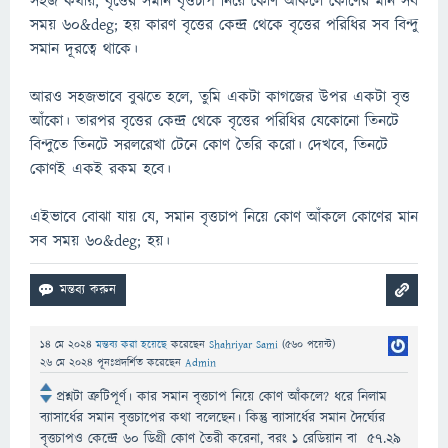
সহজ কথায়, বৃত্তের সমান বৃত্তচাপ নিয়ে কোণ আঁকলে কোণের মান সব
সময় ৬০&deg; হয় কারণ বৃত্তের কেন্দ্র থেকে বৃত্তের পরিধির সব বিন্দু
সমান দূরত্বে থাকে।
আরও সহজভাবে বুঝতে হলে, তুমি একটা কাগজের উপর একটা বৃত্ত
আঁকো। তারপর বৃত্তের কেন্দ্র থেকে বৃত্তের পরিধির যেকোনো তিনটে
বিন্দুতে তিনটে সরলরেখা টেনে কোণ তৈরি করো। দেখবে, তিনটে
কোণই একই রকম হবে।
এইভাবে বোঝা যায় যে, সমান বৃত্তচাপ নিয়ে কোণ আঁকলে কোণের মান
সব সময় ৬০&deg; হয়।
14 মে 2024
মন্তব্য করা হয়েছে
করেছেন
Shahriyar Sami
(
560
পয়েন্ট)
26 মে 2024
পূনঃপ্রদর্শিত
করেছেন
Admin
প্রশ্নটা ত্রুটিপূর্ণ। কার সমান বৃত্তচাপ নিয়ে কোণ আঁকলে? ধরে নিলাম
ব্যাসার্ধের সমান বৃত্তচাপের কথা বলেছেন। কিন্তু ব্যাসার্ধের সমান দৈর্ঘ্যের
বৃত্তচাপও কেন্দ্রে ৬০ ডিগ্রী কোণ তৈরী করেনা, বরং ১ রেডিয়ান বা ৫৭.২৯