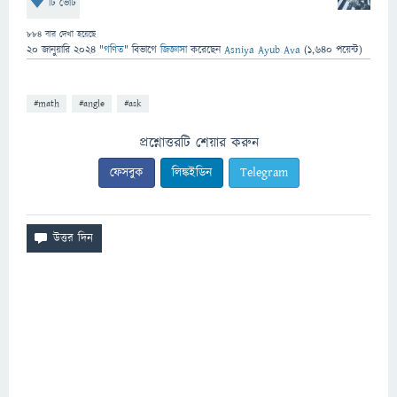
টি ভোট
884
বার দেখা হয়েছে
20 জানুয়ারি 2024
"
গণিত
" বিভাগে
জিজ্ঞাসা
করেছেন
Asniya Ayub Ava
(
1,640
পয়েন্ট)
#math
#angle
#ask
প্রশ্নোত্তরটি শেয়ার করুন
ফেসবুক
লিঙ্কইডিন
Telegram