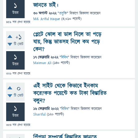
1
জানতে চাই।
উত্তর
30 অগাস্ট 2022
"
প্রযুক্তি
" বিভাগে
জিজ্ঞাসা
করেছেন
Md. Ariful Haque
(
4,010
পয়েন্ট)
459
বার দেখা হয়েছে
প্লেটে ঝোল বা ডাল নিলে তা পড়ে
+1
যায়, কিন্তু ভাতসহ নিলে কম পড়ে
টি ভোট
কেন?
1
17 ফেব্রুয়ারি 2022
"
বিবিধ
" বিভাগে
জিজ্ঞাসা
করেছেন
Maimun Ali
(
140
পয়েন্ট)
উত্তর
326
বার দেখা হয়েছে
এই সাইট থেকে কিভাবে ইনকাম
0
করে?কত পয়েন্টে কত টাকা বিস্তারিত
টি ভোট
বলুন?
1
16 ফেব্রুয়ারি 2022
"
বিবিধ
" বিভাগে
জিজ্ঞাসা
করেছেন
Shariful
(
120
পয়েন্ট)
উত্তর
354
বার দেখা হয়েছে
পিঁপড়া সম্পর্কে বিস্তারিত জানতে