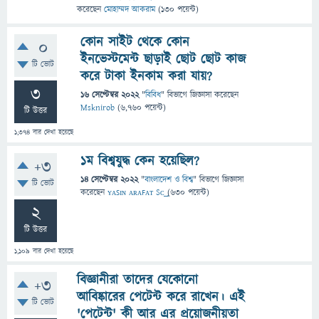
করেছেন
মোহাম্মদ আকরাম
(
130
পয়েন্ট)
কোন সাইট থেকে কোন
0
ইনভেস্টমেন্ট ছাড়াই ছোট ছোট কাজ
টি ভোট
করে টাকা ইনকাম করা যায়?
3
16 সেপ্টেম্বর 2022
"
বিবিধ
" বিভাগে
জিজ্ঞাসা
করেছেন
Msknirob
(
6,760
পয়েন্ট)
টি উত্তর
1,374
বার দেখা হয়েছে
১ম বিশ্বযুদ্ধ কেন হয়েছিল?
+3
14 সেপ্টেম্বর 2022
"
বাংলাদেশ ও বিশ্ব
" বিভাগে
জিজ্ঞাসা
টি ভোট
করেছেন
ʏᴀꜱɪɴ ᴀʀᴀꜰᴀᴛ Sᴄ͢͢͢
(
630
পয়েন্ট)
2
টি উত্তর
1,109
বার দেখা হয়েছে
বিজ্ঞানীরা তাদের যেকোনো
+3
আবিষ্কারের পেটেন্ট করে রাখেন। এই
টি ভোট
'পেটেন্ট' কী আর এর প্রয়োজনীয়তা