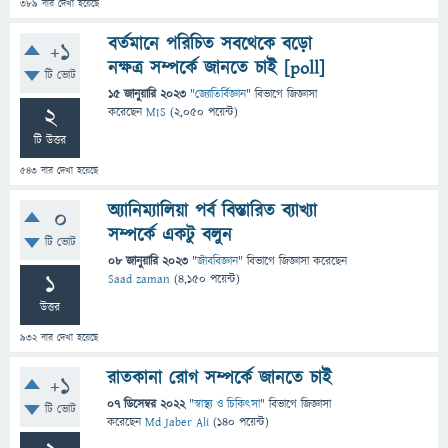
389
বার দেখা হয়েছে
বর্তমানে পরিচিত সবথেকে বড়ো
+1
নক্ষত্র সম্পর্কে জানতে চাই [poll]
টি ভোট
15 জানুয়ারি 2023
"
জ্যোতির্বিজ্ঞান
" বিভাগে
জিজ্ঞাসা
2
করেছেন
MIS
(
2,050
পয়েন্ট)
টি উত্তর
543
বার দেখা হয়েছে
অ্যানিম্যালিয়া পর্ব বিস্তারিত ব্যাখ্যা
0
সম্পর্কে একটু বলুন
টি ভোট
08 জানুয়ারি 2023
"
জীববিজ্ঞান
" বিভাগে
জিজ্ঞাসা
করেছেন
1
Saad zaman
(
4,150
পয়েন্ট)
উত্তর
932
বার দেখা হয়েছে
রাতকানা রোগ সম্পর্কে জানতে চাই
+1
07 ডিসেম্বর 2022
"
স্বাস্থ্য ও চিকিৎসা
" বিভাগে
জিজ্ঞাসা
টি ভোট
করেছেন
Md Jaber Ali
(
140
পয়েন্ট)