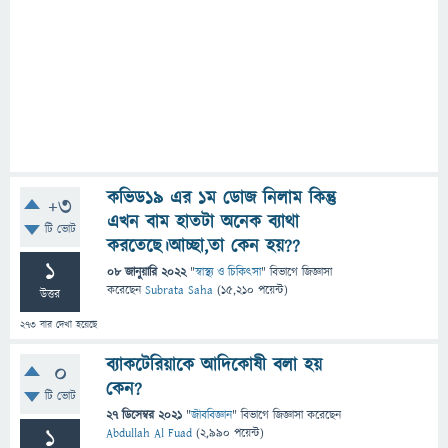
কভিড১৯ এর ১ম ডোজ নিলাম কিন্তু
+3
এখন বাম হাতটা অনেক ব্যাথা
টি ভোট
করতেছে।আচ্ছা,তা কেন হয়??
1
08 জানুয়ারি 2022
"
স্বাস্থ্য ও চিকিৎসা
" বিভাগে
জিজ্ঞাসা
করেছেন
Subrata Saha
(
15,210
পয়েন্ট)
উত্তর
273
বার দেখা হয়েছে
ব্যাকটেরিয়াকে আদিকোষী বলা হয়
0
কেন?
টি ভোট
27 ডিসেম্বর 2021
"
জীববিজ্ঞান
" বিভাগে
জিজ্ঞাসা
করেছেন
1
Abdullah Al Fuad
(
2,990
পয়েন্ট)