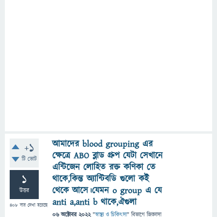
আমাদের blood grouping এর
+1
ক্ষেত্রে ABO ব্লাড গ্রুপ যেটা সেখানে
টি ভোট
এন্টিজেন লোহিত রক্ত কণিকা তে
1
থাকে,কিন্ত অ্যান্টিবডি গুলো কই
থেকে আসে।যেমন o group এ যে
উত্তর
anti a,anti b থাকে,ঐগুলা
408
বার দেখা হয়েছে
06 অক্টোবর 2022
"
স্বাস্থ্য ও চিকিৎসা
" বিভাগে
জিজ্ঞাসা