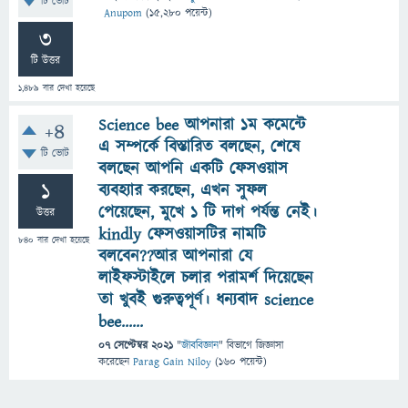
টি ভোট
Anupom
(
15,280
পয়েন্ট)
3
টি উত্তর
1,489
বার দেখা হয়েছে
Science bee আপনারা ১ম কমেন্টে
+4
এ সম্পর্কে বিস্তারিত বলছেন, শেষে
টি ভোট
বলছেন আপনি একটি ফেসওয়াস
1
ব্যবহ্যার করছেন, এখন সুফল
পেয়েছেন, মুখে ১ টি দাগ পর্যন্ত নেই।
উত্তর
kindly ফেসওয়াসটির নামটি
840
বার দেখা হয়েছে
বলবেন??আর আপনারা যে
লাইফস্টাইলে চলার পরামর্শ দিয়েছেন
তা খুবই গুরুত্বপূর্ণ। ধন্যবাদ science
bee......
07 সেপ্টেম্বর 2021
"
জীববিজ্ঞান
" বিভাগে
জিজ্ঞাসা
করেছেন
Parag Gain Niloy
(
160
পয়েন্ট)