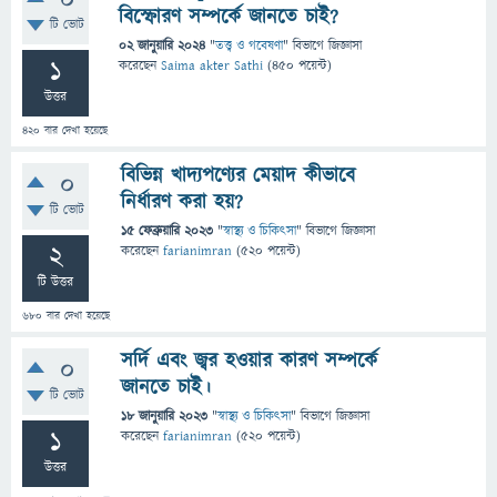
0
বিস্ফোরণ সম্পর্কে জানতে চাই?
টি ভোট
02 জানুয়ারি 2024
"
তত্ত্ব ও গবেষণা
" বিভাগে
জিজ্ঞাসা
1
করেছেন
Saima akter Sathi
(
450
পয়েন্ট)
উত্তর
420
বার দেখা হয়েছে
বিভিন্ন খাদ্যপণ্যের মেয়াদ কীভাবে
0
নির্ধারণ করা হয়?
টি ভোট
15 ফেব্রুয়ারি 2023
"
স্বাস্থ্য ও চিকিৎসা
" বিভাগে
জিজ্ঞাসা
2
করেছেন
farianimran
(
520
পয়েন্ট)
টি উত্তর
680
বার দেখা হয়েছে
সর্দি এবং জ্বর হওয়ার কারণ সম্পর্কে
0
জানতে চাই।
টি ভোট
18 জানুয়ারি 2023
"
স্বাস্থ্য ও চিকিৎসা
" বিভাগে
জিজ্ঞাসা
1
করেছেন
farianimran
(
520
পয়েন্ট)
উত্তর