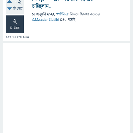
+2
চাচ্ছিলাম..
টি ভোট
11 জানুয়ারি 2022
"
প্রাণিবিদ্যা
" বিভাগে
জিজ্ঞাসা
করেছেন
2
G.M.Kader Siddiki
(
140
পয়েন্ট)
টি উত্তর
957
বার দেখা হয়েছে