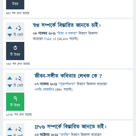
উত্তর
447
বার দেখা হয়েছে
স্বপ্ন সম্পর্কে বিস্তারিত জানতে চাই।
+1
08 নভেম্বর 2021
"
চিন্তা ও দক্ষতা
" বিভাগে
জিজ্ঞাসা
টি ভোট
করেছেন
Fake Id
(
14,120
পয়েন্ট)
3
টি উত্তর
735
বার দেখা হয়েছে
জীবন-সঙ্গীত কবিতার লেখক কে ?
+2
07 নভেম্বর 2021
"
সৃজনশীলতা
" বিভাগে
জিজ্ঞাসা
করেছেন
টি ভোট
এনডি রোজারিও
(
440
পয়েন্ট)
7
টি উত্তর
1,579
বার দেখা হয়েছে
IPv6 সম্পর্কে বিস্তারিত জানতে চাই।
+2
02 অক্টোবর 2021
"
প্রযুক্তি
" বিভাগে
জিজ্ঞাসা
করেছেন