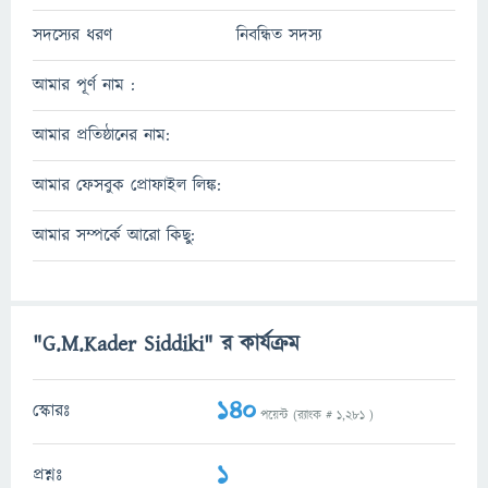
সদস্যের ধরণ
নিবন্ধিত সদস্য
আমার পূর্ণ নাম :
আমার প্রতিষ্ঠানের নাম:
আমার ফেসবুক প্রোফাইল লিঙ্ক:
আমার সম্পর্কে আরো কিছু:
"G.M.Kader Siddiki" র কার্যক্রম
140
স্কোরঃ
পয়েন্ট (র‌্যাংক #
1,281
)
1
প্রশ্নঃ