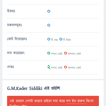
0
উত্তরঃ
0
মন্তব্যসমূহঃ
0
0
ভোট দিয়েছেনঃ
টি প্রশ্ন,
টি উত্তর
0
0
দান করেছেন:
সম্মত ভোট,
অসম্মত ভোট
2
0
প্রাপ্তঃ
সম্মত ভোট,
অসম্মত ভোট
G.M.Kader Siddiki এর ওয়াল
এই ওয়ালে পোস্ট করতে চাইলে দয়া করে
লগ ইন করুন
কিংবা