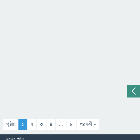
পৃষ্ঠাঃ
1
2
3
4
...
8
পরবর্তী »
মতামত পাঠান