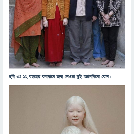
ছবি ৩ঃ ১২ বছরের ব্যবধানে জন্ম নেওয়া দুই অ্যালবিনো বোন।