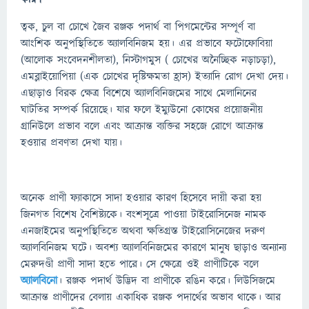
ত্বক, চুল বা চোখে জৈব রঞ্জক পদার্থ বা পিগমেন্টের সম্পূর্ণ বা
আংশিক অনুপস্থিতিতে অ্যালবিনিজম হয়। এর প্রভাবে ফটোফোবিয়া
(আলোক সংবেদনশীলতা), নিস্টাগমুস ( চোখের অনৈচ্ছিক নড়াচড়া),
এমব্লাইয়োপিয়া (এক চোখের দৃষ্টিক্ষমতা হ্রাস) ইত্যাদি রোগ দেখা দেয়।
এছাড়াও বিরক ক্ষেত্র বিশেষে অ্যালবিনিজমের সাথে মেলানিনের
ঘাটতির সম্পর্ক রিয়েছে। যার ফলে ইম্যুউনো কোষের প্রয়োজনীয়
গ্রানিউলে প্রভাব বলে এবং আক্রান্ত ব্যক্তির সহজে রোগে আক্রান্ত
হওয়ার প্রবণতা দেখা যায়।
অনেক প্রাণী ফ্যাকাসে সাদা হওয়ার কারণ হিসেবে দায়ী করা হয়
জিনগত বিশেষ বৈশিষ্ট্যকে। বংশসূত্রে পাওয়া টাইরোসিনেজ নামক
এনজাইমের অনুপস্থিতিতে অথবা ক্ষতিগ্রস্ত টাইরোসিনেজের দরুণ
অ্যালবিনিজম ঘটে। অবশ্য অ্যালবিনিজমের কারণে মানুষ ছাড়াও অন্যান্য
মেরুদণ্ডী প্রাণী সাদা হতে পারে। সে ক্ষেত্রে ওই প্রাণীটিকে বলে
অ্যালবিনো
। রঞ্জক পদার্থ উদ্ভিদ বা প্রাণীকে রঙিন করে। লিউসিজমে
আক্রান্ত প্রাণীদের বেলায় একাধিক রঞ্জক পদার্থের অভাব থাকে। আর