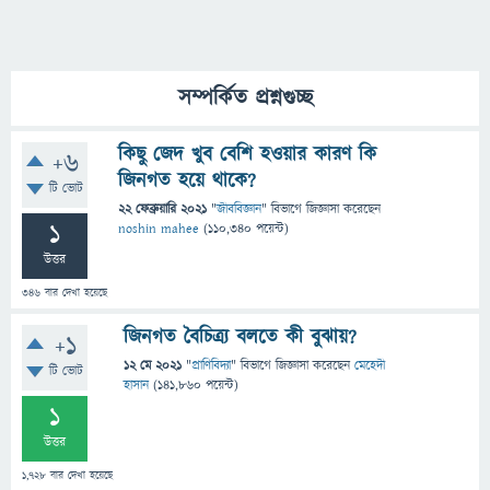
সম্পর্কিত প্রশ্নগুচ্ছ
কিছু জেদ খুব বেশি হওয়ার কারণ কি
+6
জিনগত হয়ে থাকে?
টি ভোট
22 ফেব্রুয়ারি 2021
"
জীববিজ্ঞান
" বিভাগে
জিজ্ঞাসা
করেছেন
1
noshin mahee
(
110,340
পয়েন্ট)
উত্তর
346
বার দেখা হয়েছে
জিনগত বৈচিত্র্য বলতে কী বুঝায়?
+1
12 মে 2021
"
প্রাণিবিদ্যা
" বিভাগে
জিজ্ঞাসা
করেছেন
মেহেদী
টি ভোট
হাসান
(
141,860
পয়েন্ট)
1
উত্তর
1,728
বার দেখা হয়েছে