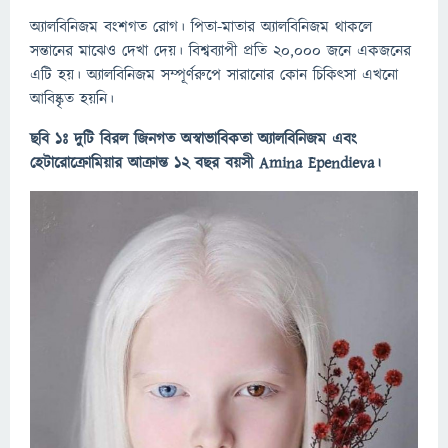
অ্যালবিনিজম বংশগত রোগ। পিতা-মাতার অ্যালবিনিজম থাকলে
সন্তানের মাঝেও দেখা দেয়। বিশ্বব্যাপী প্রতি ২০,০০০ জনে একজনের
এটি হয়। অ্যালবিনিজম সম্পূর্ণরুপে সারানোর কোন চিকিৎসা এখনো
আবিষ্কৃত হয়নি।
ছবি ১ঃ দুটি বিরল জিনগত অস্বাভাবিকতা অ্যালবিনিজম এবং
হেটারোক্রোমিয়ার আক্রান্ত ১২ বছর বয়সী Amina Ependieva।