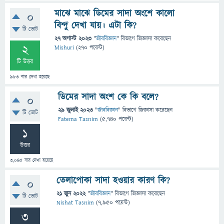
মাঝে মাঝে ডিমের সাদা অংশে কালো
0
বিন্দু দেখা যায়। এটা কি?
টি ভোট
27 অগাস্ট 2023
"
জীববিজ্ঞান
" বিভাগে
জিজ্ঞাসা
করেছেন
2
Mishuri
(
270
পয়েন্ট)
টি উত্তর
983
বার দেখা হয়েছে
ডিমের সাদা অংশ কে কি বলে?
0
29 জুলাই 2023
"
জীববিজ্ঞান
" বিভাগে
জিজ্ঞাসা
করেছেন
টি ভোট
Fatema Tasnim
(
5,740
পয়েন্ট)
1
উত্তর
3,045
বার দেখা হয়েছে
তেলাপোকা সাদা হওয়ার কারণ কি?
0
21 জুন 2022
"
জীববিজ্ঞান
" বিভাগে
জিজ্ঞাসা
করেছেন
টি ভোট
Nishat Tasnim
(
7,950
পয়েন্ট)
3