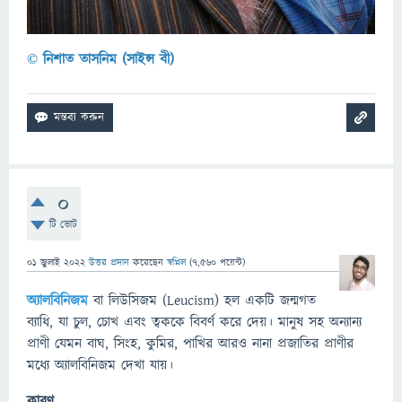
© নিশাত তাসনিম (সাইন্স বী)
0
টি ভোট
01 জুলাই 2022
উত্তর প্রদান
করেছেন
স্বপ্নিল
(
7,560
পয়েন্ট)
অ্যালবিনিজম
বা লিউসিজম (Leucism) হল একটি জন্মগত
ব্যাধি, যা চুল, চোখ এবং ত্বককে বিবর্ণ করে দেয়। মানুষ সহ অন্যান্য
প্রাণী যেমন বাঘ, সিংহ, কুমির, পাখির আরও নানা প্রজাতির প্রাণীর
মধ্যে অ্যালবিনিজম দেখা যায়।
কারণ