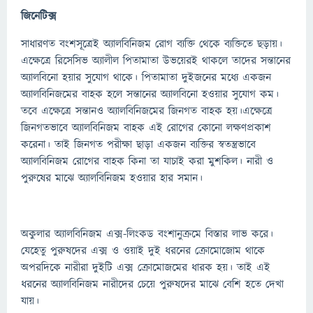
জিনেটিক্স
সাধারণত বংশসূত্রেই অ্যালবিনিজম রোগ ব্যক্তি থেকে ব্যক্তিতে ছড়ায়।
এক্ষেত্রে রিসেসিভ অ্যালীল পিতামাতা উভয়েরই থাকলে তাদের সন্তানের
অ্যালবিনো হয়ার সুযোগ থাকে। পিতামাতা দুইজনের মধ্যে একজন
অ্যালবিনিজমের বাহক হলে সন্তানের অ্যালবিনো হওয়ার সুযোগ কম।
তবে এক্ষেত্রে সন্তানও অ্যালবিনিজমের জিনগত বাহক হয়।এক্ষেত্রে
জিনগতভাবে অ্যালবিনিজম বাহক এই রোগের কোনো লক্ষণপ্রকাশ
করেনা। তাই জিনগত পরীক্ষা ছাড়া একজন ব্যক্তির স্বতন্ত্রভাবে
অ্যালবিনিজম রোগের বাহক কিনা তা যাচাই করা মুশকিল। নারী ও
পুরুষের মাঝে অ্যালবিনিজম হওয়ার হার সমান।
অকুলার অ্যালবিনিজম এক্স-লিংকড বংশানুক্রমে বিস্তার লাভ করে।
যেহেতু পুরুষদের এক্স ও ওয়াই দুই ধরনের ক্রোমোজোম থাকে
অপরদিকে নারীরা দুইটি এক্স ক্রোমোজমের ধারক হয়। তাই এই
ধরনের অ্যালবিনিজম নারীদের চেয়ে পুরুষদের মাঝে বেশি হতে দেখা
যায়।