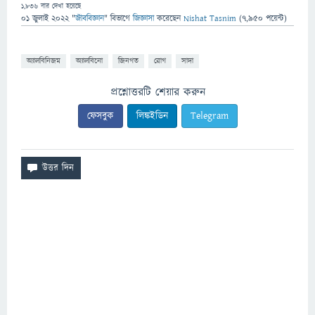
1,836
বার দেখা হয়েছে
01 জুলাই 2022
"
জীববিজ্ঞান
" বিভাগে
জিজ্ঞাসা
করেছেন
Nishat Tasnim
(
7,950
পয়েন্ট)
অ্যালবিনিজম
অ্যালবিনো
জিনগত
রোগ
সাদা
প্রশ্নোত্তরটি শেয়ার করুন
ফেসবুক
লিঙ্কইডিন
Telegram