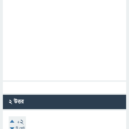
2
উত্তর
+2
টি ভোট