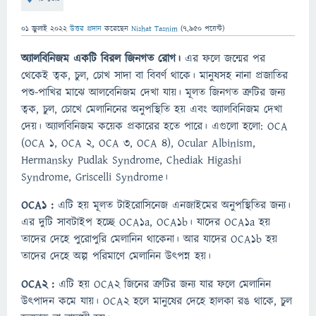
01 জুলাই 2022
উত্তর প্রদান
করেছেন
Nishat Tasnim
(
7,950
পয়েন্ট)
অ্যালবিনিজম একটি বিরল জিনগত রোগ।
এর ফলে জন্মের পর
থেকেই ত্বক, চুল, চোখ সাদা বা বিবর্ণ থাকে। মানুষসহ নানা প্রজাতির
পশু-পাখির মাঝে আলবেনিজম দেখা যায়। মূলত জিনগত ত্রুটির জন্য
ত্বক, চুল, চোখে মেলানিনের অনুপস্থিতি হয় এবং অ্যালবিনিজম দেখা
দেয়। অ্যালবিনিজম কয়েক প্রকারের হতে পারে। এগুলো হলো: OCA
(OCA 1, OCA 2, OCA 3, OCA 4), Ocular Albinism,
Hermansky Pudlak Syndrome, Chediak Higashi
Syndrome, Griscelli Syndrome।
OCA1 :
এটি হয় মূলত টাইরোসিনেজ এনজাইমের অনুপস্থিতির জন্য।
এর দুটি সাবটাইপ হচ্ছে OCA1a, OCA1b। যাদের OCA1a হয়
তাদের দেহে পুরোপুরি মেলানিন থাকেনা। আর যাদের OCA1b হয়
তাদের দেহে অল্প পরিমাণে মেলানিন উৎপন্ন হয়।
OCA2 :
এটি হয় OCA2 জিনের ত্রুটির জন্য যার ফলে মেলানিন
উৎপাদন কমে যায়। OCA2 হলে মানুষের দেহে হালকা রঙ থাকে, চুল