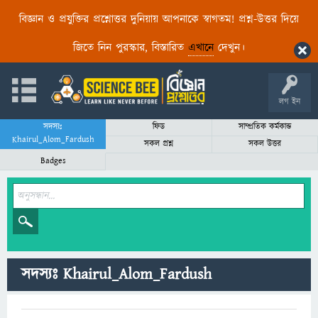
বিজ্ঞান ও প্রযুক্তির প্রশ্নোত্তর দুনিয়ায় আপনাকে স্বাগতম! প্রশ্ন-উত্তর দিয়ে
জিতে নিন পুরস্কার, বিস্তারিত
এখানে
দেখুন।
লগ ইন
সদস্যঃ
ফিড
সাম্প্রতিক কর্মকান্ড
Khairul_Alom_Fardush
সকল প্রশ্ন
সকল উত্তর
Badges
সদস্যঃ Khairul_Alom_Fardush