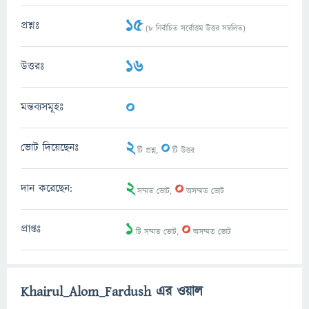
15
প্রশ্নঃ
(
8
নির্বাচিত সর্বোত্তম উত্তর সম্বলিত)
16
উত্তরঃ
0
মন্তব্যসমূহঃ
2
0
ভোট দিয়েছেনঃ
টি প্রশ্ন,
টি উত্তর
2
0
দান করেছেন:
সম্মত ভোট,
অসম্মত ভোট
1
0
প্রাপ্তঃ
টি সম্মত ভোট,
অসম্মত ভোট
Khairul_Alom_Fardush এর ওয়াল