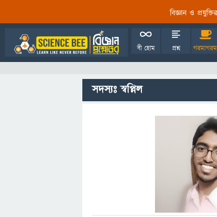
বিজ্ঞান ও প্রযুক্
বী হোম
প্রশ্ন
গরমাগরম
সদস্যঃ স্বপ্নিল