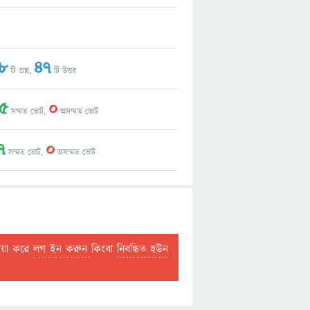
8
47
টি প্রশ্ন,
টি উত্তর
5
0
সম্মত ভোট,
অসম্মত ভোট
7
0
সম্মত ভোট,
অসম্মত ভোট
দয়া করে
লগ ইন করুন
কিংবা
নিবন্ধিত হউন