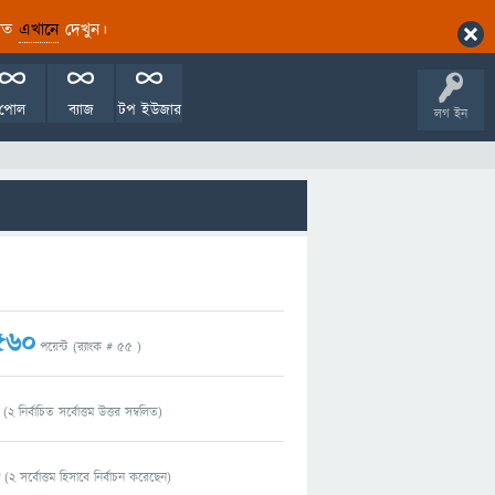
ারিত
এখানে
দেখুন।
পোল
ব্যাজ
টপ ইউজার
লগ ইন
560
পয়েন্ট (র‌্যাংক #
55
)
(
2
নির্বাচিত সর্বোত্তম উত্তর সম্বলিত)
6
(
2
সর্বোত্তম হিসাবে নির্বাচন করেছেন)