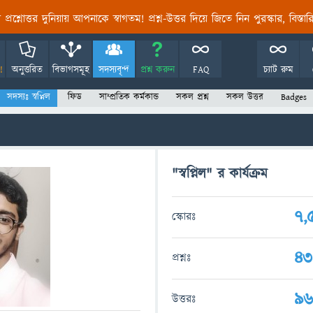
তির প্রশ্নোত্তর দুনিয়ায় আপনাকে স্বাগতম! প্রশ্ন-উত্তর দিয়ে জিতে নিন পুরস্কার, বিস্ত
!
অনুত্তরিত
বিভাগসমূহ
সদস্যবৃন্দ
প্রশ্ন করুন
FAQ
চ্যাট রুম
সদস্যঃ স্বপ্নিল
ফিড
সাম্প্রতিক কর্মকান্ড
সকল প্রশ্ন
সকল উত্তর
Badges
"স্বপ্নিল" র কার্যক্রম
7,
স্কোরঃ
43
প্রশ্নঃ
9
উত্তরঃ