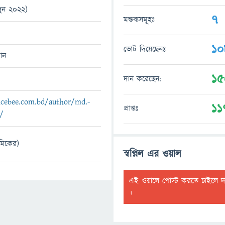
ুন 2022)
7
মন্তব্যসমূহঃ
10
ভোট দিয়েছেনঃ
ান
15
দান করেছেন:
encebee.com.bd/author/md.-
11
প্রাপ্তঃ
/
যমিকের)
স্বপ্নিল এর ওয়াল
এই ওয়ালে পোস্ট করতে চাইলে 
।