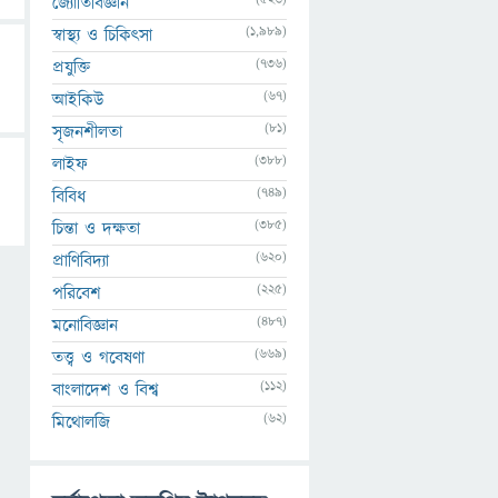
জ্যোতির্বিজ্ঞান
(1,989)
স্বাস্থ্য ও চিকিৎসা
(736)
প্রযুক্তি
(67)
আইকিউ
(81)
সৃজনশীলতা
(388)
লাইফ
(749)
বিবিধ
(385)
চিন্তা ও দক্ষতা
(620)
প্রাণিবিদ্যা
(225)
পরিবেশ
(487)
মনোবিজ্ঞান
(669)
তত্ত্ব ও গবেষণা
(112)
বাংলাদেশ ও বিশ্ব
(62)
মিথোলজি