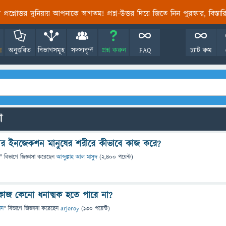
তির প্রশ্নোত্তর দুনিয়ায় আপনাকে স্বাগতম! প্রশ্ন-উত্তর দিয়ে জিতে নিন পুরস্কার, বিস্ত
!
অনুত্তরিত
বিভাগসমূহ
সদস্যবৃন্দ
প্রশ্ন করুন
FAQ
চ্যাট রুম
ো
মের ইনজেকশন মানুষের শরীরে কীভাবে কাজ করে?
" বিভাগে
জিজ্ঞাসা
করেছেন
আব্দুল্লাহ আল মাসুদ
(
2,400
পয়েন্ট)
ে কাজ কেনো ধনাত্মক হতে পারে না?
ান
" বিভাগে
জিজ্ঞাসা
করেছেন
arjoroy
(
130
পয়েন্ট)