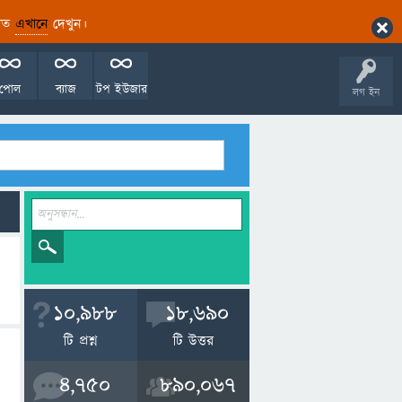
ারিত
এখানে
দেখুন।
পোল
ব্যাজ
টপ ইউজার
লগ ইন
10,988
18,690
টি প্রশ্ন
টি উত্তর
4,750
890,067