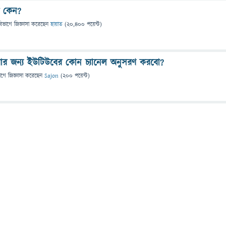
কর কেন?
বিভাগে
জিজ্ঞাসা
করেছেন
হায়াত
(
20,400
পয়েন্ট)
ার জন্য ইউটিউবের কোন চ্যানেল অনুসরণ করবো?
াগে
জিজ্ঞাসা
করেছেন
Sajon
(
200
পয়েন্ট)