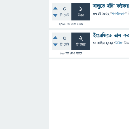
বালুতে হাঁটা কষ্ট
0
1
07 মে 2022
"
পদার্থবিজ্ঞান
" 
টি ভোট
উত্তর
4,792
বার দেখা হয়েছে
ইংরেজিতে ভাল কর
0
2
17 এপ্রিল 2022
"
বিবিধ
" বিভ
টি ভোট
টি উত্তর
613
বার দেখা হয়েছে