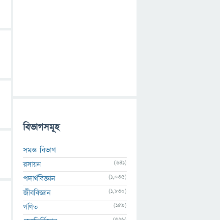
বিভাগসমূহ
সমস্ত বিভাগ
(641)
রসায়ন
(1,035)
পদার্থবিজ্ঞান
(1,830)
জীববিজ্ঞান
(159)
গণিত
(526)