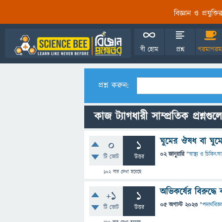
বিজ্ঞান ও প্রযুক্
বী হোম
প্রশ্ন
গরমাগরম
প্রশ্ন করুন:
কাজ ট্যাগধারী সাম্প্রতিক প্রশ্নগুল
ঘুমের ঔষধ বা ঘু
0
1
02 জানুয়ারি
"
স্বাস্থ্য ও চিকিৎসা
টি ভোট
উত্তর
102
বার দেখা হয়েছে
অভিকর্ষের বিরুদ্ধ
+1
1
05 অগাস্ট 2023
"
পদার্থবিজ্ঞ
টি ভোট
উত্তর