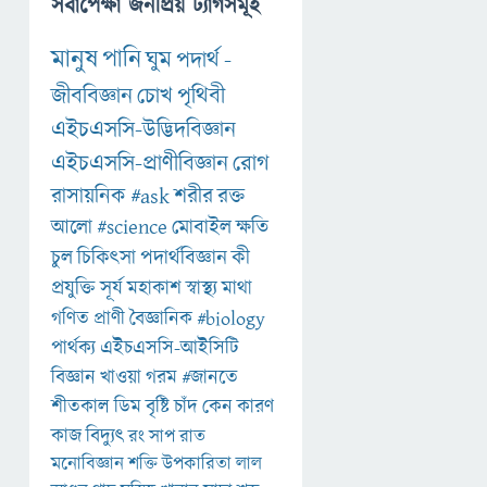
সর্বাপেক্ষা জনপ্রিয় ট্যাগসমূহ
মানুষ
পানি
ঘুম
পদার্থ
-
জীববিজ্ঞান
চোখ
পৃথিবী
এইচএসসি-উদ্ভিদবিজ্ঞান
এইচএসসি-প্রাণীবিজ্ঞান
রোগ
রাসায়নিক
#ask
শরীর
রক্ত
আলো
#science
মোবাইল
ক্ষতি
চুল
চিকিৎসা
পদার্থবিজ্ঞান
কী
প্রযুক্তি
সূর্য
মহাকাশ
স্বাস্থ্য
মাথা
গণিত
প্রাণী
বৈজ্ঞানিক
#biology
পার্থক্য
এইচএসসি-আইসিটি
বিজ্ঞান
খাওয়া
গরম
#জানতে
শীতকাল
ডিম
বৃষ্টি
চাঁদ
কেন
কারণ
কাজ
বিদ্যুৎ
রং
সাপ
রাত
মনোবিজ্ঞান
শক্তি
উপকারিতা
লাল