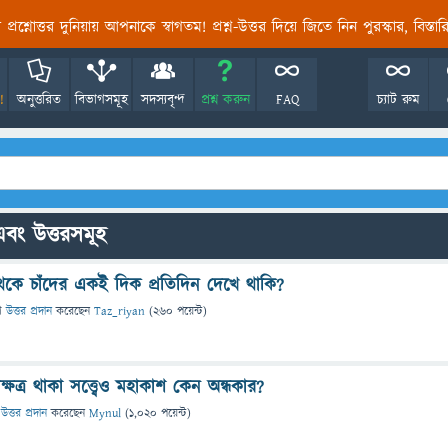
তির প্রশ্নোত্তর দুনিয়ায় আপনাকে স্বাগতম! প্রশ্ন-উত্তর দিয়ে জিতে নিন পুরস্কার, বিস্ত
!
অনুত্তরিত
বিভাগসমূহ
সদস্যবৃন্দ
প্রশ্ন করুন
FAQ
চ্যাট রুম
ন এবং উত্তরসমূহ
েকে চাঁদের একই দিক প্রতিদিন দেখে থাকি?
ে
উত্তর প্রদান
করেছেন
Taz_riyan
(
260
পয়েন্ট)
্ষত্র থাকা সত্ত্বেও মহাকাশ কেন অন্ধকার?
উত্তর প্রদান
করেছেন
Mynul
(
1,020
পয়েন্ট)