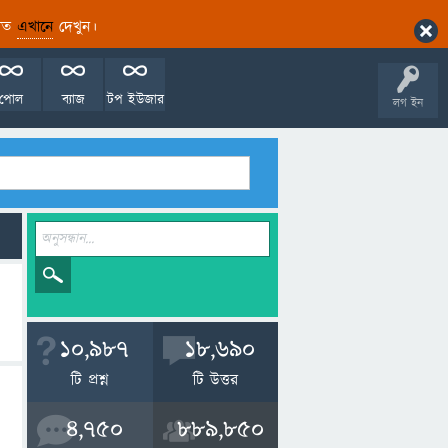
ারিত
এখানে
দেখুন।
পোল
ব্যাজ
টপ ইউজার
লগ ইন
10,987
18,690
টি প্রশ্ন
টি উত্তর
4,750
889,850