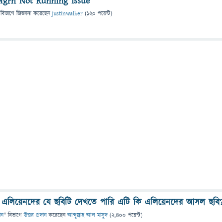
Mgrn Not Running Issue
 বিভাগে
জিজ্ঞাসা
করেছেন
justinwalker
(
120
পয়েন্ট)
এলিয়েনদের যে ছবিটি দেখতে পারি এটি কি এলিয়েনদের আসল ছবি
ঞান
" বিভাগে
উত্তর প্রদান
করেছেন
আব্দুল্লাহ আল মাসুদ
(
2,400
পয়েন্ট)