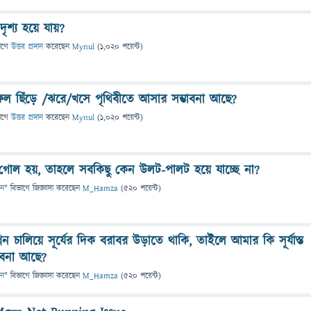
দৃশ্য হয়ে যায়?
াগে
উত্তর প্রদান
করেছেন
Mynul
(
1,020
পয়েন্ট)
 ফল ছিঁড়ে /ঝরে/খসে পৃথিবীতে আসার সম্ভাবনা আছে?
াগে
উত্তর প্রদান
করেছেন
Mynul
(
1,020
পয়েন্ট)
ই গোল হয়, তাহলে সবকিছু কেন উলট-পালট হয়ে যাচ্ছে না?
ান
" বিভাগে
জিজ্ঞাসা
করেছেন
M_Hamza
(
520
পয়েন্ট)
 চালিয়ে সূর্যের দিক বরাবর উড়াতে থাকি, তাইলে আমার কি সূর্যাস্ত
াবনা আছে?
ান
" বিভাগে
জিজ্ঞাসা
করেছেন
M_Hamza
(
520
পয়েন্ট)