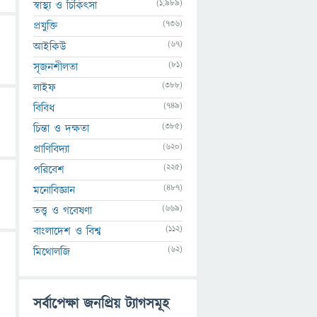
(1,989)
স্বাস্থ্য ও চিকিৎসা
(736)
প্রযুক্তি
(67)
আইকিউ
(81)
সৃজনশীলতা
(388)
লাইফ
(749)
বিবিধ
(385)
চিন্তা ও দক্ষতা
(620)
প্রাণিবিদ্যা
(225)
পরিবেশ
(487)
মনোবিজ্ঞান
(669)
তত্ত্ব ও গবেষণা
(112)
বাংলাদেশ ও বিশ্ব
(62)
মিথোলজি
সর্বাপেক্ষা জনপ্রিয় ট্যাগসমূহ