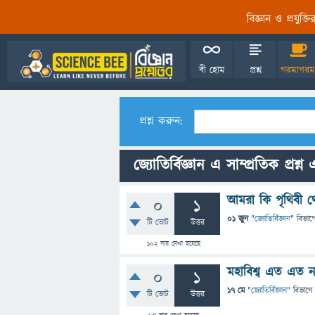
বিজ্ঞান ও প্রযুক্
বী হোম
প্রশ্ন
গরমাগরম
প্রশ্ন করুন:
জ্যোতির্বিজ্ঞান এ সাম্প্রতিক প্রশ্
আমরা কি পৃথিবী থ
0
1
01 জুন
"
জ্যোতির্বিজ্ঞান
" বিভাগ
টি ভোট
উত্তর
102
বার দেখা হয়েছে
মহাবিশ্ব এত এত নক
0
1
17 মে
"
জ্যোতির্বিজ্ঞান
" বিভাগে
টি ভোট
উত্তর