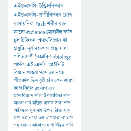
এইচএসসি-উদ্ভিদবিজ্ঞান
এইচএসসি-প্রাণীবিজ্ঞান
রোগ
রাসায়নিক
#ask
শরীর
রক্ত
আলো
#science
মোবাইল
ক্ষতি
চুল
চিকিৎসা
পদার্থবিজ্ঞান
কী
প্রযুক্তি
সূর্য
মহাকাশ
স্বাস্থ্য
মাথা
গণিত
প্রাণী
বৈজ্ঞানিক
#biology
পার্থক্য
এইচএসসি-আইসিটি
বিজ্ঞান
খাওয়া
গরম
#জানতে
শীতকাল
ডিম
বৃষ্টি
চাঁদ
কেন
কারণ
কাজ
বিদ্যুৎ
রং
সাপ
রাত
মনোবিজ্ঞান
শক্তি
উপকারিতা
লাল
আগুন
গাছ
মস্তিষ্ক
খাবার
সাদা
শব্দ
আবিষ্কার
দুধ
মাছ
উপায়
ঠাণ্ডা
হাত
মশা
স্বপ্ন
ব্যাথা
ভয়
তাপমাত্রা
বাতাস
গ্রহ
রসায়ন
কালো
গ্যাস
পা
উদ্ভিদ
পাখি