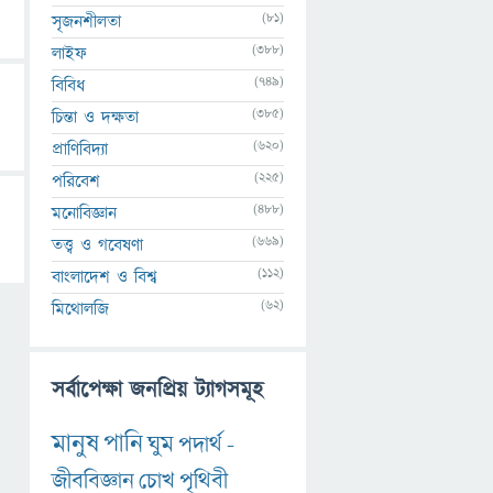
(81)
সৃজনশীলতা
(388)
লাইফ
(749)
বিবিধ
(385)
চিন্তা ও দক্ষতা
(620)
প্রাণিবিদ্যা
(225)
পরিবেশ
(488)
মনোবিজ্ঞান
(669)
তত্ত্ব ও গবেষণা
(112)
বাংলাদেশ ও বিশ্ব
(62)
মিথোলজি
সর্বাপেক্ষা জনপ্রিয় ট্যাগসমূহ
মানুষ
পানি
ঘুম
পদার্থ
-
জীববিজ্ঞান
চোখ
পৃথিবী