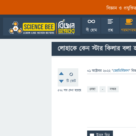
বিজ্ঞান ও প্রযুক্
বী হোম
প্রশ্ন
গরমাগরম
লোহাকে কেন স্টার কিলার বলা 
01 অক্টোবর 2022
"
জ্যোতির্বিজ্ঞান
" বিভ
0
টি ভোট
লোহা
-
নক্ষত্র
572
বার দেখা হয়েছে