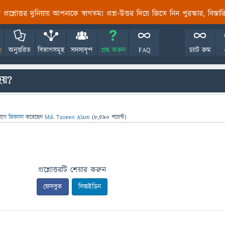
তির প্রশ্নোত্তর দুনিয়ায় আপনাকে স্বাগতম! প্রশ্ন-উত্তর দিয়ে জিতে নিন পুরস্কার, বিস্ত
!
অনুত্তরিত
বিভাগসমূহ
সদস্যবৃন্দ
প্রশ্ন করুন
FAQ
চ্যাট রুম
হয়?
াগে
জিজ্ঞাসা
করেছেন
Md. Taseen Alam
(
8,590
পয়েন্ট)
প্রশ্নোত্তরটি শেয়ার করুন
ফেসবুক
লিঙ্কইডিন