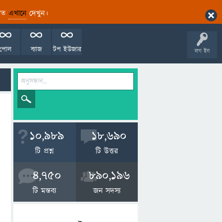
ারিত
এখানে
দেখুন।
পোল
ব্যাজ
টপ ইউজার
লগ ইন
10,989
18,690
টি প্রশ্ন
টি উত্তর
4,750
890,196
টি মন্তব্য
জন সদস্য