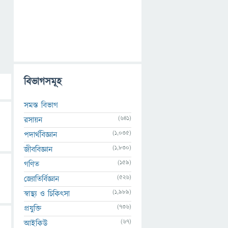
বিভাগসমূহ
সমস্ত বিভাগ
(641)
রসায়ন
(1,035)
পদার্থবিজ্ঞান
(1,830)
জীববিজ্ঞান
(159)
গণিত
(526)
জ্যোতির্বিজ্ঞান
(1,989)
স্বাস্থ্য ও চিকিৎসা
(736)
প্রযুক্তি
(67)
আইকিউ