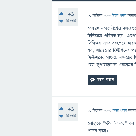
+1
01 অক্টোবর 2022
উত্তর প্রদান
করেছ
টি ভোট
সাধারণত মহাবিশ্বের নক্ষত্র
হিলিয়ামে পরিণত হয়। এরপর 
সিলিকন এবং সবশেষে আয়রন 
হয়, আয়রনের ফিউশনের পর 
ফিউশনের মাধ্যমে নক্ষত্রের
রেড সুপারজায়ান্ট একসময় 
+1
31 ডিসেম্বর 2023
উত্তর প্রদান
করেছ
টি ভোট
লোহাকে "স্টার কিলার" বলা
পালন করে।