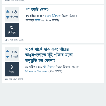
1,315
বার দেখা হয়েছে
পা ফাটে কেন?
+3
27 এপ্রিল 2021
"
স্বাস্থ্য ও চিকিৎসা
" বিভাগে
জিজ্ঞাসা
টি ভোট
করেছেন
হায়াত
(
20,400
পয়েন্ট)
3
টি উত্তর
898
বার দেখা হয়েছে
মাঝে মাঝে হাত এবং পায়ের
+6
আঙুলগুলোতে সুঁই গাঁতার মতো
টি ভোট
অনূভুতি হয় কেনো?
1
16 এপ্রিল 2021
"
জীববিজ্ঞান
" বিভাগে
জিজ্ঞাসা
করেছেন
Munaem Munaem
(
730
পয়েন্ট)
উত্তর
449
বার দেখা হয়েছে