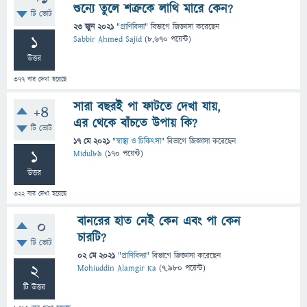
শুন্যে তুলে শত্রুকে লাথি মারে কেন?
টি ভোট
23 জুন 2021
"
প্রাণিবিদ্যা
" বিভাগে
জিজ্ঞাসা
করেছেন
1
Sabbir Ahmed Sajid
(
8,670
পয়েন্ট)
উত্তর
377
বার দেখা হয়েছে
সারা বছরই পা ফাটতে দেখা যায়,
+4
এর থেকে বাঁচতে উপায় কি?
টি ভোট
17 মে 2021
"
স্বাস্থ্য ও চিকিৎসা
" বিভাগে
জিজ্ঞাসা
করেছেন
1
Midul89
(
170
পয়েন্ট)
উত্তর
322
বার দেখা হয়েছে
বানরের হাত নেই কেন এবং পা কেন
0
চারটি?
টি ভোট
02 মে 2021
"
প্রাণিবিদ্যা
" বিভাগে
জিজ্ঞাসা
করেছেন
2
Mohiuddin Alamgir Ka
(
7,980
পয়েন্ট)
টি উত্তর