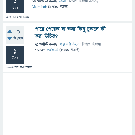
1
17 সেপ্টেম্বর 2022
"
লাইফ
" বিভাগে
জিজ্ঞাসা
করেছেন
Msknirob
(
6,760
পয়েন্ট)
উত্তর
347
বার দেখা হয়েছে
পায়ে পেরেক বা অন্য কিছু ঢুকলে কী
0
করা উচিত?
টি ভোট
21 অগাস্ট 2022
"
স্বাস্থ্য ও চিকিৎসা
" বিভাগে
জিজ্ঞাসা
1
করেছেন
Maksud
(
3,610
পয়েন্ট)
উত্তর
3,654
বার দেখা হয়েছে