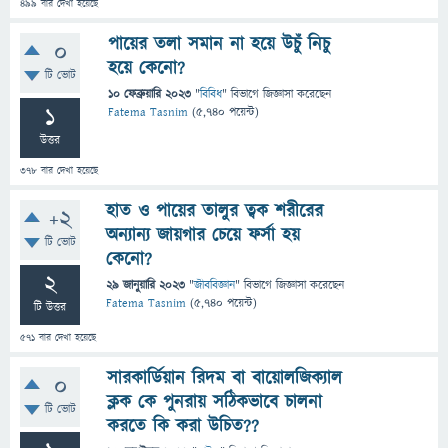
499
বার দেখা হয়েছে
পায়ের তলা সমান না হয়ে উচুঁ নিচু
0
হয়ে কেনো?
টি ভোট
10 ফেব্রুয়ারি 2023
"
বিবিধ
" বিভাগে
জিজ্ঞাসা
করেছেন
1
Fatema Tasnim
(
5,740
পয়েন্ট)
উত্তর
378
বার দেখা হয়েছে
হাত ও পায়ের তালুর ত্বক শরীরের
+2
অন্যান্য জায়গার চেয়ে ফর্সা হয়
টি ভোট
কেনো?
2
29 জানুয়ারি 2023
"
জীববিজ্ঞান
" বিভাগে
জিজ্ঞাসা
করেছেন
Fatema Tasnim
(
5,740
পয়েন্ট)
টি উত্তর
571
বার দেখা হয়েছে
সারকার্ডিয়ান রিদম বা বায়োলজিক্যাল
0
ক্লক কে পুনরায় সঠিকভাবে চালনা
টি ভোট
করতে কি করা উচিত??