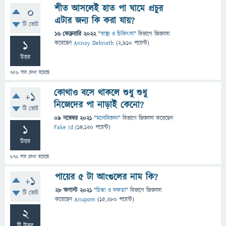
শীত আসলেই হাত পা ঘামে প্রচুর
0
এটার জন্য কি করা যায়?
টি ভোট
16 ফেব্রুয়ারি 2022
"
স্বাস্থ্য ও চিকিৎসা
" বিভাগে
জিজ্ঞাসা
1
করেছেন
Annoy Debnath
(
2,910
পয়েন্ট)
উত্তর
756
বার দেখা হয়েছে
কোথাও বসে থাকলে শুধু শুধু
+1
নিজেদের পা নাড়াই কেনো?
টি ভোট
09 নভেম্বর 2021
"
মনোবিজ্ঞান
" বিভাগে
জিজ্ঞাসা
করেছেন
1
Fake Id
(
14,120
পয়েন্ট)
উত্তর
872
বার দেখা হয়েছে
পায়ের ৫ টা আংগুলের নাম কি?
+1
28 অগাস্ট 2021
"
চিন্তা ও দক্ষতা
" বিভাগে
জিজ্ঞাসা
টি ভোট
করেছেন
Anupom
(
15,280
পয়েন্ট)
2
টি উত্তর