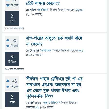
0
হেঁটে লাফায় কেনো??
টি ভোট
14 এপ্রিল
"
জীববিজ্ঞান
" বিভাগে
জিজ্ঞাসা
করেছেন
Mynul
1
(
1,020
পয়েন্ট)
উত্তর
103
বার দেখা হয়েছে
হাত-পায়ের তালুতে রক্ত জমাট বাঁধে
0
না কেনো?
টি ভোট
14 মে 2024
"
জীববিজ্ঞান
" বিভাগে
জিজ্ঞাসা
করেছেন
MIS
2
(
2,050
পয়েন্ট)
টি উত্তর
432
বার দেখা হয়েছে
দীর্ঘক্ষন পাহাড় ট্রেকিংয়ে দুই পা এর
+1
মাঝখানে এবএবং অন্ডকোষে ঘা হয়
টি ভোট
এর থেকে মুক্ত থাকার উপায় এবং
1
পূর্বসতর্কতা কি??
উত্তর
10 মার্চ 2023
"
স্বাস্থ্য ও চিকিৎসা
" বিভাগে
জিজ্ঞাসা
করেছেন
Nh
(
320
পয়েন্ট)