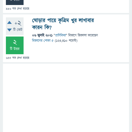
996
বার দেখা হয়েছে
ঘোড়ার পায়ে কৃত্রিম খুর লাগাবার
+2
কারন কি?
টি ভোট
06 জুলাই 2021
"
প্রাণিবিদ্যা
" বিভাগে
জিজ্ঞাসা
করেছেন
2
বিজ্ঞানের পোকা ৫
(
123,410
পয়েন্ট)
টি উত্তর
655
বার দেখা হয়েছে