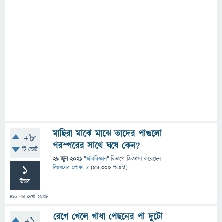
মাছিরা মাঝে মাঝে তাদের পাগুলাে
+8
পরস্পরের সাথে ঘষে কেন?
টি ভোট
29 জুন 2021
"
জীববিজ্ঞান
" বিভাগে
জিজ্ঞাসা
করেছেন
1
বিজ্ঞানের পোকা ৮
(
54,300
পয়েন্ট)
উত্তর
410
বার দেখা হয়েছে
রেগে গেলে গাধা পেছনের পা দুটো
+1