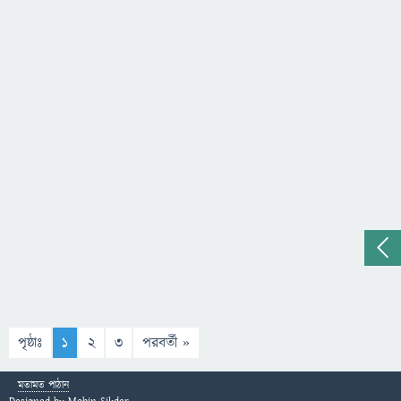
পৃষ্ঠাঃ
1
2
3
পরবর্তী »
মতামত পাঠান