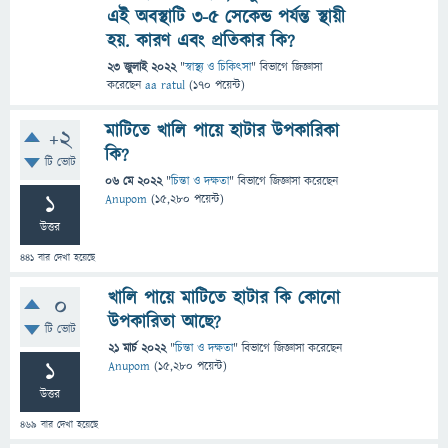
এই অবস্থাটি 3-৫ সেকেন্ড পর্যন্ত স্থায়ী
হয়. কারণ এবং প্রতিকার কি?
23 জুলাই 2022
"
স্বাস্থ্য ও চিকিৎসা
" বিভাগে
জিজ্ঞাসা
করেছেন
aa ratul
(
170
পয়েন্ট)
মাটিতে খালি পায়ে হাটার উপকারিকা
+2
কি?
টি ভোট
06 মে 2022
"
চিন্তা ও দক্ষতা
" বিভাগে
জিজ্ঞাসা
করেছেন
1
Anupom
(
15,280
পয়েন্ট)
উত্তর
441
বার দেখা হয়েছে
খালি পায়ে মাটিতে হাটার কি কোনো
0
উপকারিতা আছে?
টি ভোট
21 মার্চ 2022
"
চিন্তা ও দক্ষতা
" বিভাগে
জিজ্ঞাসা
করেছেন
1
Anupom
(
15,280
পয়েন্ট)
উত্তর
469
বার দেখা হয়েছে