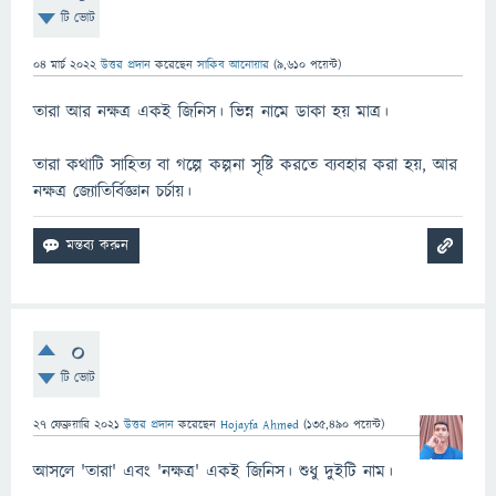
টি ভোট
04 মার্চ 2022
উত্তর প্রদান
করেছেন
সাকিব আনোয়ার
(
9,610
পয়েন্ট)
তারা আর নক্ষত্র একই জিনিস। ভিন্ন নামে ডাকা হয় মাত্র।
তারা কথাটি সাহিত্য বা গল্পে কল্পনা সৃষ্টি করতে ব্যবহার করা হয়, আর
নক্ষত্র জ্যোতির্বিজ্ঞান চর্চায়।
0
টি ভোট
27 ফেব্রুয়ারি 2021
উত্তর প্রদান
করেছেন
Hojayfa Ahmed
(
135,490
পয়েন্ট)
আসলে 'তারা' এবং 'নক্ষত্র' একই জিনিস। শুধু দুইটি নাম।