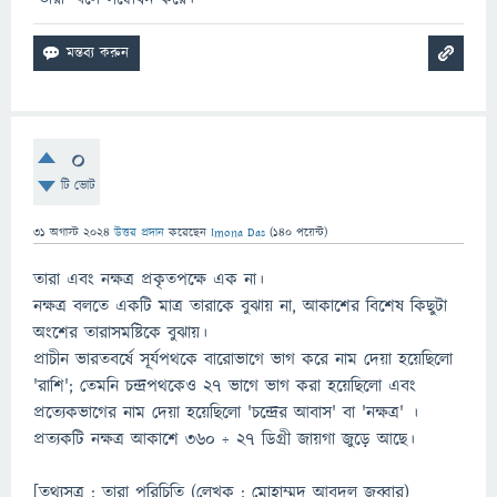
0
টি ভোট
31 অগাস্ট 2024
উত্তর প্রদান
করেছেন
Imona Das
(
140
পয়েন্ট)
তারা এবং নক্ষত্র প্রকৃতপক্ষে এক না।
নক্ষত্র বলতে একটি মাত্র তারাকে বুঝায় না, আকাশের বিশেষ কিছুটা
অংশের তারাসমষ্টিকে বুঝায়।
প্রাচীন ভারতবর্ষে সূর্যপথকে বারোভাগে ভাগ করে নাম দেয়া হয়েছিলো
'রাশি'; তেমনি চন্দ্রপথকেও ২৭ ভাগে ভাগ করা হয়েছিলো এবং
প্রত্যেকভাগের নাম দেয়া হয়েছিলো 'চন্দ্রের আবাস' বা 'নক্ষত্র' ।
প্রত্যকটি নক্ষত্র আকাশে ৩৬০ ÷ ২৭ ডিগ্রী জায়গা জুড়ে আছে।
[তথ্যসূত্র : তারা পরিচিতি (লেখক : মোহাম্মদ আবদুল জব্বার)