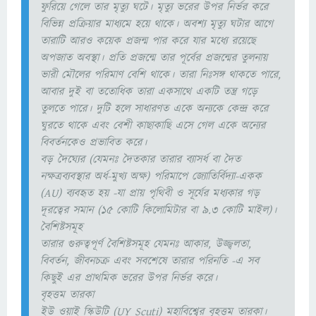
ফুরিয়ে গেলে তার মৃত্যু ঘটে। মৃত্যু ভরের উপর নির্ভর করে
বিভিন্ন প্রক্রিয়ার মাধ্যমে হয়ে থাকে। অবশ্য মৃত্যু ঘটার আগে
তারাটি আরও কয়েক প্রজন্ম পার করে যার মধ্যে রয়েছে
অপজাত অবস্থা। প্রতি প্রজন্মে তার পূর্বের প্রজন্মের তুলনায়
ভারী মৌলের পরিমাণ বেশি থাকে। তারা নিঃসঙ্গ থাকতে পারে,
আবার দুই বা ততোধিক তারা একসাথে একটি তন্ত্র গড়ে
তুলতে পারে। দুটি হলে সাধারণত একে অন্যকে কেন্দ্র করে
ঘুরতে থাকে এবং বেশী কাছাকাছি এসে গেল একে অন্যের
বিবর্তনকেও প্রভাবিত করে।
বড় দৈঘ্যের (যেমনঃ দৈতকার তারার ব্যাসর্ধ বা দৈত
নক্ষত্রব্যবস্থার অর্ধ-মুখ্য অক্ষ) পরিমাপে জ্যোতির্বিদ্যা-একক
(AU) ব্যবহৃত হয় -যা প্রায় পৃথিবী ও সূর্যের মধ্যকার গড়
দূরত্বের সমান (১৫ কোটি কিলোমিটার বা ৯.৩ কোটি মাইল)।
বৈশিষ্টসমূহ
তারার গুরুত্বপূর্ণ বৈশিষ্টসমূহ যেমনঃ আকার, উজ্জ্বলতা‌,
বিবর্তন, জীবনচক্র এবং সবশেষে তারার পরিনতি -এ সব
কিছুই এর প্রাথমিক ভরের উপর নির্ভর করে।
বৃহত্তম তারকা
ইউ ওয়াই স্কিউটি (UY Scuti) মহাবিশ্বের বৃহত্তম তারকা।