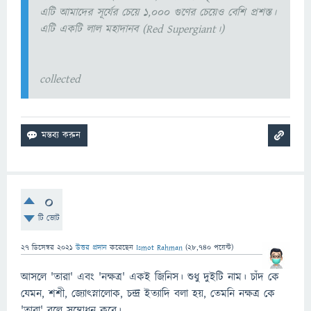
এটি আমাদের সূর্যের চেয়ে ১,০০০ গুণের চেয়েও বেশি প্রশস্ত।
এটি একটি লাল মহাদানব (Red Supergiant।)
collected
0
টি ভোট
27 ডিসেম্বর 2021
উত্তর প্রদান
করেছেন
Ismot Rahman
(
28,740
পয়েন্ট)
আসলে 'তারা' এবং 'নক্ষত্র' একই জিনিস। শুধু দুইটি নাম। চাঁদ কে
যেমন, শশী, জ্যোৎস্নালোক, চন্দ্র ইত্যাদি বলা হয়, তেমনি নক্ষত্র কে
'তারা' বলে সম্বোধন করে।