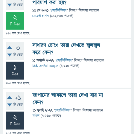
পরিমাপ করা হয়?
টি ভোট
15 মে 2021
"
জ্যোতির্বিজ্ঞান
" বিভাগে
জিজ্ঞাসা
করেছেন
2
মেহেদী হাসান
(
141,860
পয়েন্ট)
টি উত্তর
843
বার দেখা হয়েছে
সাধারণ চোখে তারা দেখতে জ্বলজ্বল
0
করে কেন?
টি ভোট
11 অগাস্ট 2022
"
জ্যোতির্বিজ্ঞান
" বিভাগে
জিজ্ঞাসা
করেছেন
1
Md. Ariful Haque
(
4,010
পয়েন্ট)
উত্তর
495
বার দেখা হয়েছে
জাপানের আকাশে তারা দেখা যায় না
+1
কেন?
টি ভোট
11 জুলাই 2022
"
জ্যোতির্বিজ্ঞান
" বিভাগে
জিজ্ঞাসা
করেছেন
2
স্বপ্নিল
(
7,560
পয়েন্ট)
টি উত্তর
805
বার দেখা হয়েছে