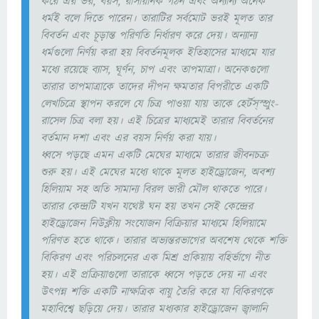
করে এর ভর, বয়স, রাসায়নিক গঠন এবং অন্যান্য অনেক
ধর্মই বলে দিতে পারেন। তারাটির সর্বমোট ভরই মূলত তার
বিবর্তন এবং চূড়ান্ত পরিণতি নির্ধারণ করে দেয়। অন্যান্য
ধর্মগুলো নির্ণয় করা হয় বিবর্তনমূলক ইতিহাসের মাধ্যমে যার
মধ্যে রয়েছে ব্যাস, ঘূর্ণন, চাপ এবং তাপমাত্রা। অনেকগুলো
তারার তাপমাত্রাকে তাদের দীপন ক্ষমতার বিপরীতে একটি
লেখচিত্রে স্থাপন করলে যে চিত্র পাওয়া যায় তাকে হের্টস্‌স্প্রুং-
রাসেল চিত্র বলা হয়। এই চিত্রের মাধ্যমেই তারার বিবর্তনের
বর্তমান দশা এবং এর বয়স নির্ণয় করা যায়।
ধ্বসে পড়ছে এমন একটি মেঘের মাধ্যমে তারার জীবনচক্র
শুরু হয়। এই মেঘের মধ্যে থাকে মূলত হাইড্রোজেন, অবশ্য
হিলিয়াম সহ অতি সামান্য বিরল ভারী মৌল থাকতে পারে।
তারার কেন্দ্রটি যখন যথেষ্ট ঘন হয় তখন সেই কেন্দ্রের
হাইড্রোজেন নিউক্লীয় সংযোজন বিক্রিয়ার মাধ্যমে হিলিয়ামে
পরিণত হতে থাকে। তারার অভ্যন্তরভাগের অবশেষ থেকে শক্তি
বিকিরণ এবং পরিচলনের এক মিশ্র প্রকিয়ায় বহির্ভাগে নীত
হয়। এই প্রক্রিয়াগুলো তারাকে ধ্বসে পড়তে দেয় না এবং
উৎপন্ন শক্তি একটি নাক্ষত্রিক বায়ু তৈরি করে যা বিকিরণকে
মহাবিশ্বে ছড়িয়ে দেয়। তারার মধ্যকার হাইড্রোজেন জ্বালানি