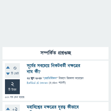
সম্পর্কিত প্রশ্নগুচ্ছ
সূর্যের সবচেয়ে নিকটবর্তী নক্ষত্রের
0
নাম কী?
টি ভোট
22 জুন 2023
"
জ্যোতির্বিজ্ঞান
" বিভাগে
জিজ্ঞাসা
করেছেন
2
Rafikul Al Imran
(
5,390
পয়েন্ট)
টি উত্তর
557
বার দেখা হয়েছে
মহাবিশ্বের নক্ষত্রের দূরত্ব কীভাবে
+2