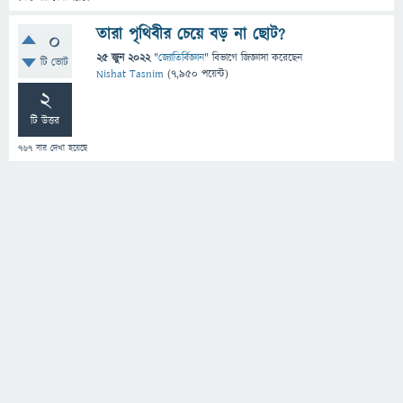
তারা পৃথিবীর চেয়ে বড় না ছোট?
0
25 জুন 2022
"
জ্যোতির্বিজ্ঞান
" বিভাগে
জিজ্ঞাসা
করেছেন
টি ভোট
Nishat Tasnim
(
7,950
পয়েন্ট)
2
টি উত্তর
767
বার দেখা হয়েছে