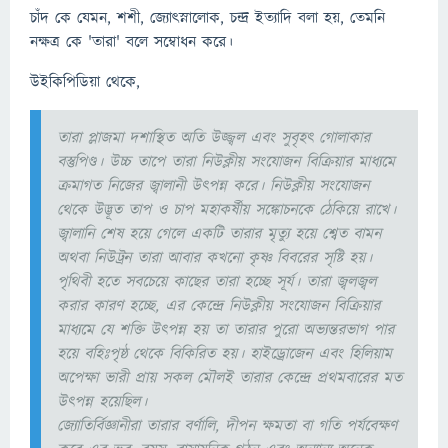
চাঁদ কে যেমন, শশী, জ্যোৎস্নালোক, চন্দ্র ইত্যাদি বলা হয়, তেমনি
নক্ষত্র কে 'তারা' বলে সম্বোধন করে।
উইকিপিডিয়া থেকে,
তারা প্লাজমা দশাস্থিত অতি উজ্জ্বল এবং সুবৃহৎ গোলাকার
বস্তুপিণ্ড। উচ্চ তাপে তারা নিউক্লীয় সংযোজন বিক্রিয়ার মাধ্যমে
ক্রমাগত নিজের জ্বালানী উৎপন্ন করে। নিউক্লীয় সংযোজন
থেকে উদ্ভূত তাপ ও চাপ মহাকর্ষীয় সঙ্কোচনকে ঠেকিয়ে রাখে।
জ্বালানি শেষ হয়ে গেলে একটি তারার মৃত্যু হয়ে শ্বেত বামন
অথবা নিউট্রন তারা আবার কখনো কৃষ্ণ বিবরের সৃষ্টি হয়।
পৃথিবী হতে সবচেয়ে কাছের তারা হচ্ছে সূর্য। তারা জ্বলজ্বল
করার কারণ হচ্ছে, এর কেন্দ্রে নিউক্লীয় সংযোজন বিক্রিয়ার
মাধ্যমে যে শক্তি উৎপন্ন হয় তা তারার পুরো অভ্যন্তরভাগ পার
হয়ে বহিঃপৃষ্ঠ থেকে বিকিরিত হয়। হাইড্রোজেন এবং হিলিয়াম
অপেক্ষা ভারী প্রায় সকল মৌলই তারার কেন্দ্রে প্রথমবারের মত
উৎপন্ন হয়েছিল।
জ্যোতির্বিজ্ঞানীরা তারার বর্ণালি, দীপন ক্ষমতা বা গতি পর্যবেক্ষণ