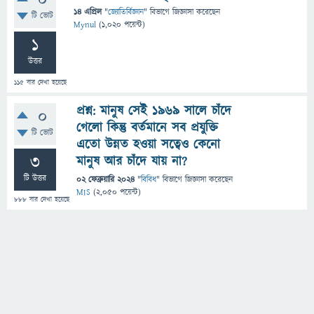
0
14 এপ্রিল
"
জ্যোতির্বিজ্ঞান
" বিভাগে
জিজ্ঞাসা
করেছেন
টি ভোট
Mynul
(
1,020
পয়েন্ট)
1
উত্তর
115
বার দেখা হয়েছে
প্রশ্ন: মানুষ সেই ১৯৬৯ সালে চাঁদে
0
গেলো কিন্তু বর্তমানে সব প্রযুক্তি
টি ভোট
এতো উন্নত হওয়া সত্বেও কেনো
3
মানুষ আর চাঁদে যায় না?
টি উত্তর
02 ফেব্রুয়ারি 2024
"
বিবিধ
" বিভাগে
জিজ্ঞাসা
করেছেন
MIS
(
2,050
পয়েন্ট)
888
বার দেখা হয়েছে