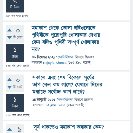
2
টি উত্তর
441
বার দেখা হয়েছে
মহাকাশ থেকে তোলা ছবিগুলোতে
0
পৃথিবীকে পুরোপুরি গোলাকার দেখায়
টি ভোট
কেন যদিও পৃথিবী সম্পূর্ণ গোলাকার
1
নয়?
উত্তর
30 ডিসেম্বর 2021
"
জ্যোতির্বিজ্ঞান
" বিভাগে
জিজ্ঞাসা
করেছেন
Hojayfa Ahmed
(
135,490
পয়েন্ট)
423
বার দেখা হয়েছে
সকালে এবং শেষ বিকেলে সূর্যের
0
তাপ কেন কম লাগে? যেখানে দিনের
টি ভোট
মধ্যাহ্নে সর্বোচ্চ তাপ লাগে?
1
14 জানুয়ারি 2023
"
পদার্থবিজ্ঞান
" বিভাগে
জিজ্ঞাসা
করেছেন
S.M.Abu Talha
(
680
পয়েন্ট)
উত্তর
533
বার দেখা হয়েছে
সূর্য থাকতেও মহাকাশ অন্ধকার কেন?
+9