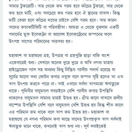
তামার টুকরোটি। তার থেকে কম গরম হবে কাঁচের টুকরো, তার থেকে
কম হবে মাটি, এবং সবচেয়ে কম গরম হবে ঐ স্থানের বাতাস। কিন্তু
মাটি ভেজা হলে কাঁচের দন্ডের চাইতে বেশি গরম হবে। তার কারন
তাদের কন্ডাকটিভিটি বা পরিবাহীতা। আমরা এ থেকে বুঝলাম একটি
পদার্থের মুক্ত ইলেকট্রন বা ভ্যালেন্স ইলেকট্রেনের কম্পনের ফলে
উৎপন্ন তাপের পরিমানের তারতম্য হয়।
মহাকাশ বা মহাশুন্যে গ্রহ, উপগ্রহ বা গ্রহপুঞ্জি ছাড়া বাকি অংশ
একেবারেই শুন্য। সেখানে অনেক দুরে দুরে ও অতি নগন্য মাত্রায়
হাইড্রোজেন গ্যাস সহ অন্যান্য কিছু নিস্ক্রিয় গ্যাসীয় পদার্থ রয়েছে যা
সূর্যের আলো তথা ফোটন কণার প্রযুক্ত বলে কম্পন সৃষ্টি হলেও তা এত
তাপ উৎপন্ন করতে পারে না। তাই এখানে সর্বদা তাপমাত্রা ঋণাত্নকে
থাকে। পৃথিবীর বায়ূমন্ডল সবচাইতে বেশি গ্যাসীয় কণার উপস্থিতি
থাকলেও বায়ূমন্ডল সামান্য মাত্রই উত্তপ্ত হয়। গ্রীষ্ম কালে বাতাসে জলীয়
বাস্পের উপস্থিতি বেশি বলে বায়ূমন্ডল বেশি উত্তপ্ত হয় কিন্তু শীত কালে
এর পরিমান কম থাকে বলে তাপ কম উত্তপ্ত হয়। মহাকাশ বা
মহাশুণ্যে যে নগন্য পরিমান কণা আছে তাদের উৎপন্নকৃত তাপ সর্বদাই
ঋনাত্নক মানে থাকে, কখনোই তাপ শুণ্য নয়। সূর্য সবাইকেই