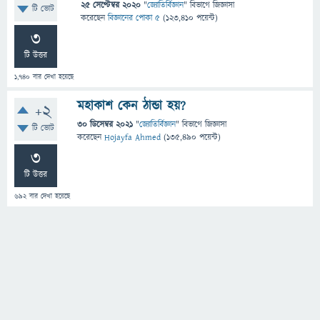
25 সেপ্টেম্বর 2020
"
জ্যোতির্বিজ্ঞান
" বিভাগে
জিজ্ঞাসা
টি ভোট
করেছেন
বিজ্ঞানের পোকা ৫
(
123,410
পয়েন্ট)
3
টি উত্তর
1,740
বার দেখা হয়েছে
মহাকাশ কেন ঠান্ডা হয়?
+2
30 ডিসেম্বর 2021
"
জ্যোতির্বিজ্ঞান
" বিভাগে
জিজ্ঞাসা
টি ভোট
করেছেন
Hojayfa Ahmed
(
135,490
পয়েন্ট)
3
টি উত্তর
692
বার দেখা হয়েছে