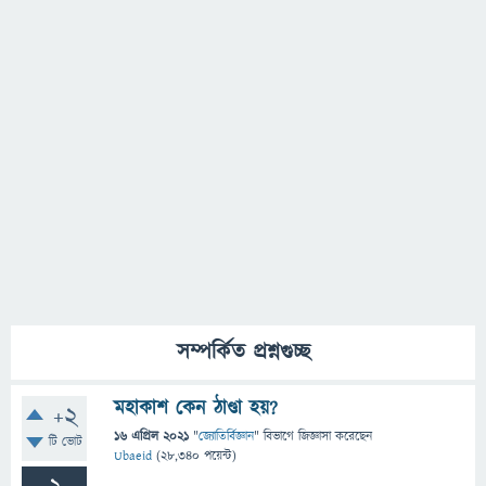
সম্পর্কিত প্রশ্নগুচ্ছ
মহাকাশ কেন ঠাণ্ডা হয়?
+2
16 এপ্রিল 2021
"
জ্যোতির্বিজ্ঞান
" বিভাগে
জিজ্ঞাসা
করেছেন
টি ভোট
Ubaeid
(
28,340
পয়েন্ট)