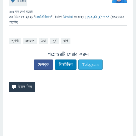
টি ভোট
631
বার দেখা হয়েছে
30 ডিসেম্বর 2021
"
জ্যোতির্বিজ্ঞান
" বিভাগে
জিজ্ঞাসা
করেছেন
Hojayfa Ahmed
(
135,490
পয়েন্ট)
পৃথিবী
মহাকাশ
ঠাণ্ডা
সূর্য
তাপ
প্রশ্নোত্তরটি শেয়ার করুন
ফেসবুক
লিঙ্কইডিন
Telegram