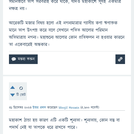
সমানভাবে তাপ সরবরাহ করে থাকে, যদিও মহাকাশে সূর্যই একমাত্র
নক্ষত্র নয়।
আরেকটি মজার বিষয় হলো এই নগন্যমাত্রার গ্যাসীয় কণা ঋণাক্তক
মানে তাপ উৎপন্ন করে বলে সেখানে পতিত আলোর পরিমান
অতিমাত্রায় নগন্য। মহাশুন্যে আলোর কোন প্রতিফলন না হওয়ার কারনে
তা একেবারেই অন্ধকার।
0
টি ভোট
31 ডিসেম্বর 2023
উত্তর প্রদান
করেছেন
Monjil Hossain
(
5,600
পয়েন্ট)
মহাকাশ ঠান্ডা হয় কারণ এটি একটি শূন্যতা। শূন্যতায়, কোন বস্তু বা
পদার্থ নেই যা তাপকে ধরে রাখতে পারে।