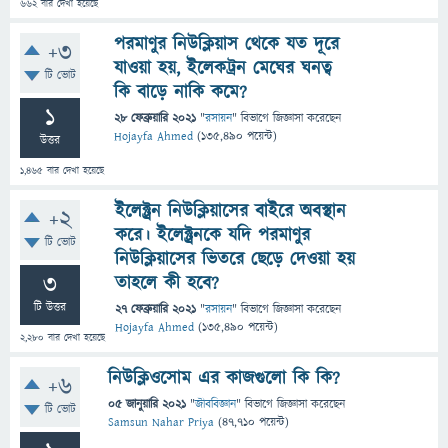
662
বার দেখা হয়েছে
পরমাণুর নিউক্লিয়াস থেকে যত দূরে
+3
যাওয়া হয়, ইলেকট্রন মেঘের ঘনত্ব
টি ভোট
কি বাড়ে নাকি কমে?
1
28 ফেব্রুয়ারি 2021
"
রসায়ন
" বিভাগে
জিজ্ঞাসা
করেছেন
Hojayfa Ahmed
(
135,490
পয়েন্ট)
উত্তর
1,465
বার দেখা হয়েছে
ইলেক্ট্রন নিউক্লিয়াসের বাইরে অবস্থান
+2
করে। ইলেক্ট্রনকে যদি পরমাণুর
টি ভোট
নিউক্লিয়াসের ভিতরে ছেড়ে দেওয়া হয়
3
তাহলে কী হবে?
টি উত্তর
27 ফেব্রুয়ারি 2021
"
রসায়ন
" বিভাগে
জিজ্ঞাসা
করেছেন
Hojayfa Ahmed
(
135,490
পয়েন্ট)
2,280
বার দেখা হয়েছে
নিউক্লিওসোম এর কাজগুলো কি কি?
+6
05 জানুয়ারি 2021
"
জীববিজ্ঞান
" বিভাগে
জিজ্ঞাসা
করেছেন
টি ভোট
Samsun Nahar Priya
(
47,710
পয়েন্ট)