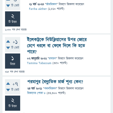
0
21 মার্চ 2023
"
জীববিজ্ঞান
" বিভাগে
জিজ্ঞাসা
করেছেন
টি ভোট
Fariha akther
(
1,810
পয়েন্ট)
2
টি উত্তর
1,030
বার দেখা হয়েছে
ইলেকট্রকে নিউক্লিয়াসের উপর জোরে
+1
চেপে ধরলে বা ফেলে দিলে কি হতে
টি ভোট
পারে?
1
02 জানুয়ারি 2022
"
রসায়ন
" বিভাগে
জিজ্ঞাসা
করেছেন
Tamima Tabassum
(
350
পয়েন্ট)
উত্তর
315
বার দেখা হয়েছে
পরমাণুর বৈদ্যুতিক চার্জ শূন্য কেন?
+7
24 মার্চ 2021
"
পদার্থবিজ্ঞান
" বিভাগে
জিজ্ঞাসা
করেছেন
টি ভোট
বিজ্ঞানের পোকা ৮
(
54,300
পয়েন্ট)
2
টি উত্তর