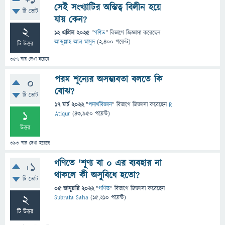
+1
সেই সংখ্যাটির অস্তিত্ব বিলীন হয়ে
টি ভোট
যায় কেন?
2
12 এপ্রিল 2025
"
গণিত
" বিভাগে
জিজ্ঞাসা
করেছেন
আব্দুল্লাহ আল মাসুদ
(
2,400
পয়েন্ট)
টি উত্তর
357
বার দেখা হয়েছে
পরম শূন্যের অসম্ভ্যবতা বলতে কি
0
বোঝ?
টি ভোট
17 মার্চ 2022
"
পদার্থবিজ্ঞান
" বিভাগে
জিজ্ঞাসা
করেছেন
R
1
Atiqur
(
43,950
পয়েন্ট)
উত্তর
393
বার দেখা হয়েছে
গণিতে 'শূণ্য বা ০ এর ব্যবহার না
+1
থাকলে কী অসুবিধে হতো?
টি ভোট
05 জানুয়ারি 2022
"
গণিত
" বিভাগে
জিজ্ঞাসা
করেছেন
2
Subrata Saha
(
15,210
পয়েন্ট)
টি উত্তর