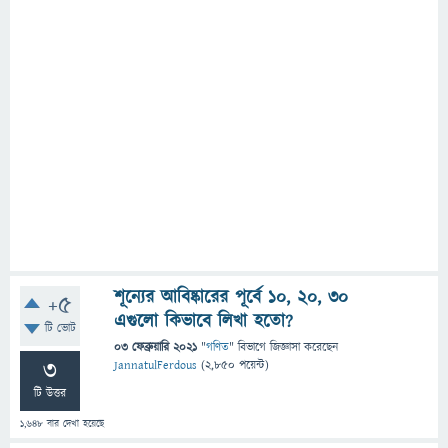
শূন্যের আবিষ্কারের পূর্বে ১০, ২০, ৩০
+5
এগুলো কিভাবে লিখা হতো?
টি ভোট
03 ফেব্রুয়ারি 2021
"
গণিত
" বিভাগে
জিজ্ঞাসা
করেছেন
3
JannatulFerdous
(
2,850
পয়েন্ট)
টি উত্তর
1,648
বার দেখা হয়েছে