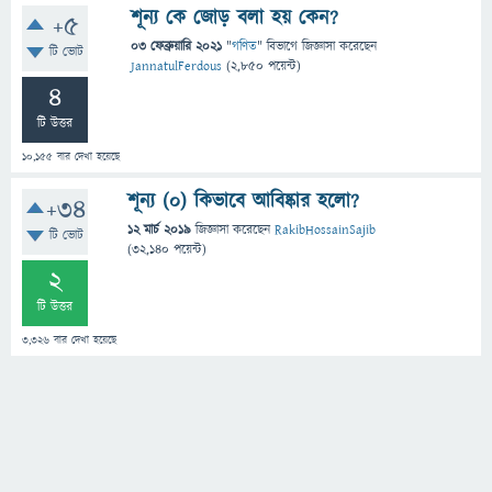
শূন্য কে জোড় বলা হয় কেন?
+5
03 ফেব্রুয়ারি 2021
"
গণিত
" বিভাগে
জিজ্ঞাসা
করেছেন
টি ভোট
JannatulFerdous
(
2,850
পয়েন্ট)
4
টি উত্তর
10,155
বার দেখা হয়েছে
শূন্য (০) কিভাবে আবিষ্কার হলো?
+34
12 মার্চ 2019
জিজ্ঞাসা
করেছেন
RakibHossainSajib
টি ভোট
(
32,140
পয়েন্ট)
2
টি উত্তর
3,326
বার দেখা হয়েছে