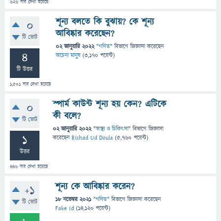
626
বার দেখা হয়েছে
শূন্য বলতে কি বুঝায়? কে শূন্য
0
আবিষ্কার করেছেন?
টি ভোট
02 জানুয়ারি 2022
"
গণিত
" বিভাগে
জিজ্ঞাসা
করেছেন
4
অচেনা মানুষ
(
3,170
পয়েন্ট)
টি উত্তর
1,501
বার দেখা হয়েছে
স্পার্ম কাউন্ট শূন্য হয় কেন? এটিকে
0
কী বলে?
টি ভোট
02 জানুয়ারি 2022
"
স্বাস্থ্য ও চিকিৎসা
" বিভাগে
জিজ্ঞাসা
1
করেছেন
Rishad Ud Doula
(
5,760
পয়েন্ট)
উত্তর
446
বার দেখা হয়েছে
শূন্য কে আবিষ্কার করেন?
+1
18 নভেম্বর 2021
"
গণিত
" বিভাগে
জিজ্ঞাসা
করেছেন
টি ভোট
Fake Id
(
14,120
পয়েন্ট)