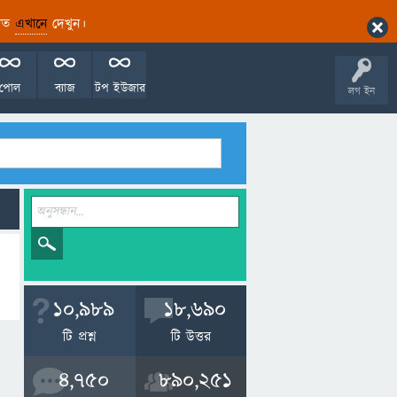
ারিত
এখানে
দেখুন।
পোল
ব্যাজ
টপ ইউজার
লগ ইন
10,989
18,690
টি প্রশ্ন
টি উত্তর
4,750
890,251