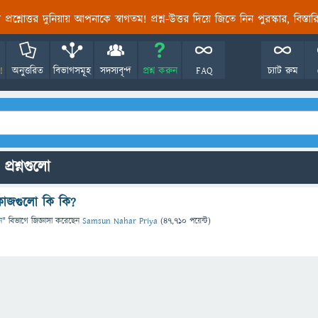
তির প্রশ্নোত্তর দুনিয়ায় আপনাকে স্বাগতম! প্রশ্ন-উত্তর দিয়ে জিতে নিন পুরস্কার, বিস্ত
!
অনুত্তরিত
বিভাগসমূহ
সদস্যবৃন্দ
প্রশ্ন করুন
FAQ
চ্যাট রুম
প্রশ্নগুলো
কাজগুলো কি কি?
ন
" বিভাগে
জিজ্ঞাসা
করেছেন
Samsun Nahar Priya
(
47,710
পয়েন্ট)