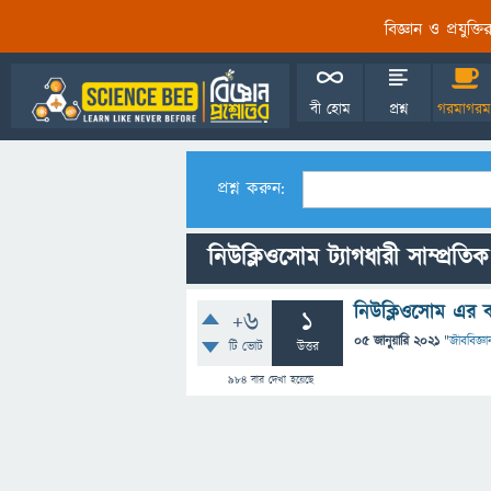
বিজ্ঞান ও প্রযুক্
বী হোম
প্রশ্ন
গরমাগরম
প্রশ্ন করুন:
নিউক্লিওসোম ট্যাগধারী সাম্প্রতিক 
নিউক্লিওসোম এর 
+6
1
05 জানুয়ারি 2021
"
জীববিজ্ঞা
টি ভোট
উত্তর
984
বার দেখা হয়েছে