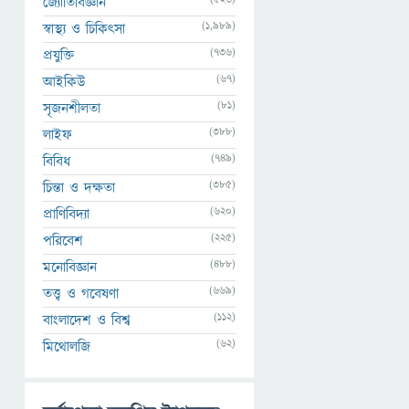
জ্যোতির্বিজ্ঞান
(1,989)
স্বাস্থ্য ও চিকিৎসা
(736)
প্রযুক্তি
(67)
আইকিউ
(81)
সৃজনশীলতা
(388)
লাইফ
(749)
বিবিধ
(385)
চিন্তা ও দক্ষতা
(620)
প্রাণিবিদ্যা
(225)
পরিবেশ
(488)
মনোবিজ্ঞান
(669)
তত্ত্ব ও গবেষণা
(112)
বাংলাদেশ ও বিশ্ব
(62)
মিথোলজি