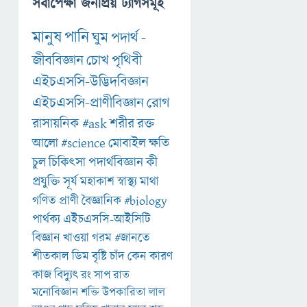
সর্বাপেক্ষা জনপ্রিয় ট্যাগসমূহ
মানুষ
পানি
ঘুম
পদার্থ
-
জীববিজ্ঞান
চোখ
পৃথিবী
এইচএসসি-উদ্ভিদবিজ্ঞান
এইচএসসি-প্রাণীবিজ্ঞান
রোগ
রাসায়নিক
#ask
শরীর
রক্ত
আলো
#science
মোবাইল
ক্ষতি
চুল
চিকিৎসা
পদার্থবিজ্ঞান
কী
প্রযুক্তি
সূর্য
মহাকাশ
স্বাস্থ্য
মাথা
গণিত
প্রাণী
বৈজ্ঞানিক
#biology
পার্থক্য
এইচএসসি-আইসিটি
বিজ্ঞান
খাওয়া
গরম
#জানতে
শীতকাল
ডিম
বৃষ্টি
চাঁদ
কেন
কারণ
কাজ
বিদ্যুৎ
রং
সাপ
রাত
মনোবিজ্ঞান
শক্তি
উপকারিতা
লাল