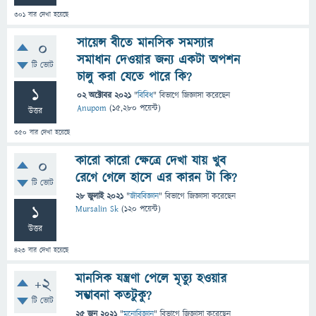
301
বার দেখা হয়েছে
সায়েন্স বীতে মানসিক সমস্যার
0
সমাধান দেওয়ার জন্য একটা অপশন
টি ভোট
চালু করা যেতে পারে কি?
1
02 অক্টোবর 2021
"
বিবিধ
" বিভাগে
জিজ্ঞাসা
করেছেন
Anupom
(
15,280
পয়েন্ট)
উত্তর
350
বার দেখা হয়েছে
কারো কারো ক্ষেত্রে দেখা যায় খুব
0
রেগে গেলে হাসে এর কারন টা কি?
টি ভোট
28 জুলাই 2021
"
জীববিজ্ঞান
" বিভাগে
জিজ্ঞাসা
করেছেন
1
Mursalin Sk
(
120
পয়েন্ট)
উত্তর
423
বার দেখা হয়েছে
মানসিক যন্ত্রণা পেলে মৃত্যু হওয়ার
+2
সম্ভাবনা কতটুকু?
টি ভোট
25 জুন 2021
"
মনোবিজ্ঞান
" বিভাগে
জিজ্ঞাসা
করেছেন