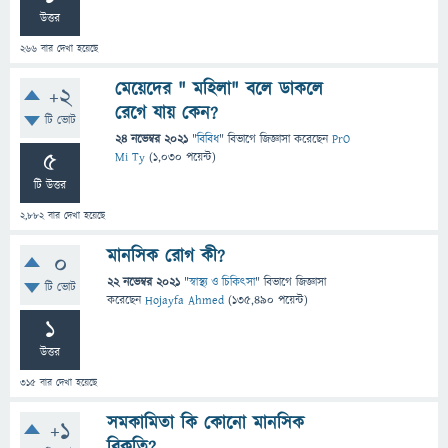
উত্তর
266
বার দেখা হয়েছে
মেয়েদের " মহিলা" বলে ডাকলে
+2
রেগে যায় কেন?
টি ভোট
24 নভেম্বর 2021
"
বিবিধ
" বিভাগে
জিজ্ঞাসা
করেছেন
PrO
5
Mi Ty
(
1,030
পয়েন্ট)
টি উত্তর
2,882
বার দেখা হয়েছে
মানসিক রোগ কী?
0
22 নভেম্বর 2021
"
স্বাস্থ্য ও চিকিৎসা
" বিভাগে
জিজ্ঞাসা
টি ভোট
করেছেন
Hojayfa Ahmed
(
135,490
পয়েন্ট)
1
উত্তর
315
বার দেখা হয়েছে
সমকামিতা কি কোনো মানসিক
+1
বিকৃতি?