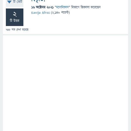
টি ভোট
16 অক্টোবর 2021
"
মনোবিজ্ঞান
" বিভাগে
জিজ্ঞাসা
করেছেন
2
Kanija Afroz
(
2,140
পয়েন্ট)
টি উত্তর
745
বার দেখা হয়েছে