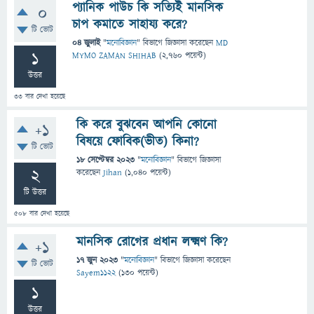
প্যানিক পাউচ কি সত্যিই মানসিক
0
চাপ কমাতে সাহায্য করে?
টি ভোট
04 জুলাই
"
মনোবিজ্ঞান
" বিভাগে
জিজ্ঞাসা
করেছেন
MD
1
MYMO ZAMAN SHIHAB
(
2,760
পয়েন্ট)
উত্তর
33
বার দেখা হয়েছে
কি করে বুঝবেন আপনি কোনো
+1
বিষয়ে ফোবিক(ভীত) কিনা?
টি ভোট
18 সেপ্টেম্বর 2023
"
মনোবিজ্ঞান
" বিভাগে
জিজ্ঞাসা
2
করেছেন
Jihan
(
1,040
পয়েন্ট)
টি উত্তর
508
বার দেখা হয়েছে
মানসিক রোগের প্রধান লক্ষ্মণ কি?
+1
17 জুন 2023
"
মনোবিজ্ঞান
" বিভাগে
জিজ্ঞাসা
করেছেন
টি ভোট
Sayem1122
(
130
পয়েন্ট)
1
উত্তর