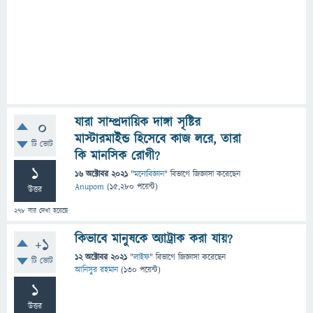
যারা সাম্প্রদায়িক দাঙ্গা সৃষ্টির
0
মাস্টারমাইন্ড হিসেবে কাজ লরে, তারা
টি ভোট
কি মানসিক রোগী?
1
16 অক্টোবর 2021
"
মনোবিজ্ঞান
" বিভাগে
জিজ্ঞাসা
করেছেন
Anupom
(
15,280
পয়েন্ট)
উত্তর
278
বার দেখা হয়েছে
কিভাবে মানুষকে অ্যাট্রাক করা যায়?
+1
12 অক্টোবর 2021
"
লাইফ
" বিভাগে
জিজ্ঞাসা
করেছেন
টি ভোট
আনিসুর রহমান
(
130
পয়েন্ট)
1
উত্তর