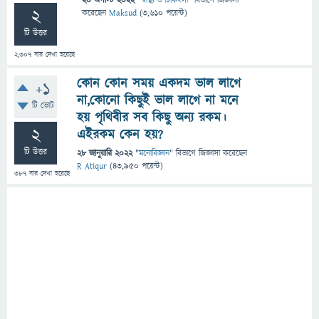
20 অগাস্ট 2022
"
স্বাস্থ্য ও চিকিৎসা
" বিভাগে
জিজ্ঞাসা
2
করেছেন
Maksud
(
3,610
পয়েন্ট)
টি উত্তর
2,307
বার দেখা হয়েছে
কোন কোন সময় একদম ভাল লাগে
+1
না,কোনো কিছুই ভাল লাগে না মনে
টি ভোট
হয় পৃথিবীর সব কিছু অন্য রকম।
2
এইরকম কেন হয়?
টি উত্তর
28 জানুয়ারি 2022
"
মনোবিজ্ঞান
" বিভাগে
জিজ্ঞাসা
করেছেন
R Atiqur
(
43,950
পয়েন্ট)
387
বার দেখা হয়েছে