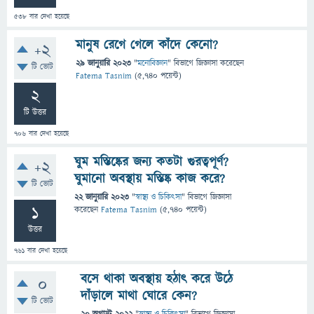
538
বার দেখা হয়েছে
মানুষ রেগে গেলে কাঁদে কেনো?
+2
29 জানুয়ারি 2023
"
মনোবিজ্ঞান
" বিভাগে
জিজ্ঞাসা
করেছেন
টি ভোট
Fatema Tasnim
(
5,740
পয়েন্ট)
2
টি উত্তর
706
বার দেখা হয়েছে
ঘুম মস্তিষ্কের জন্য কতটা গুরত্বপূর্ণ?
+2
ঘুমানো অবস্থায় মস্তিষ্ক কাজ করে?
টি ভোট
22 জানুয়ারি 2023
"
স্বাস্থ্য ও চিকিৎসা
" বিভাগে
জিজ্ঞাসা
1
করেছেন
Fatema Tasnim
(
5,740
পয়েন্ট)
উত্তর
761
বার দেখা হয়েছে
বসে থাকা অবস্থায় হঠাৎ করে উঠে
0
দাঁড়ালে মাথা ঘোরে কেন?
টি ভোট