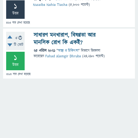
1
Nusaiba Nahia Tiasha
(
5,800
পয়েন্ট)
উত্তর
423
বার দেখা হয়েছে
সাধারণ মনখারাপ, বিষণ্ণতা আর
+3
মানসিক রোগ কি একই?
টি ভোট
25 এপ্রিল 2021
"
স্বাস্থ্য ও চিকিৎসা
" বিভাগে
জিজ্ঞাসা
1
করেছেন
Fahad Alamgir Dhruba
(
24,290
পয়েন্ট)
উত্তর
363
বার দেখা হয়েছে