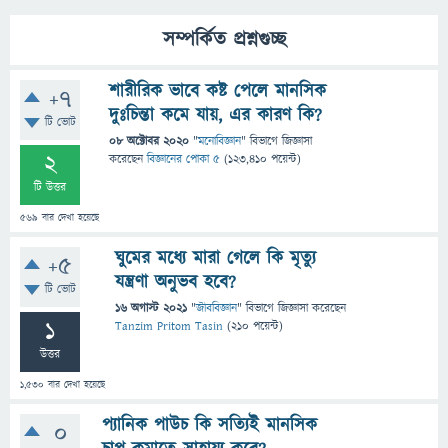
সম্পর্কিত প্রশ্নগুচ্ছ
শারীরিক ভাবে কষ্ট পেলে মানসিক
+7
দুঃচিন্তা কমে যায়, এর কারণ কি?
টি ভোট
08 অক্টোবর 2020
"
মনোবিজ্ঞান
" বিভাগে
জিজ্ঞাসা
2
করেছেন
বিজ্ঞানের পোকা ৫
(
123,410
পয়েন্ট)
টি উত্তর
569
বার দেখা হয়েছে
ঘুমের মধ্যে মারা গেলে কি মৃত্যু
+5
যন্ত্রণা অনুভব হবে?
টি ভোট
16 অগাস্ট 2021
"
জীববিজ্ঞান
" বিভাগে
জিজ্ঞাসা
করেছেন
1
Tanzim Pritom Tasin
(
210
পয়েন্ট)
উত্তর
1,530
বার দেখা হয়েছে
প্যানিক পাউচ কি সত্যিই মানসিক
0