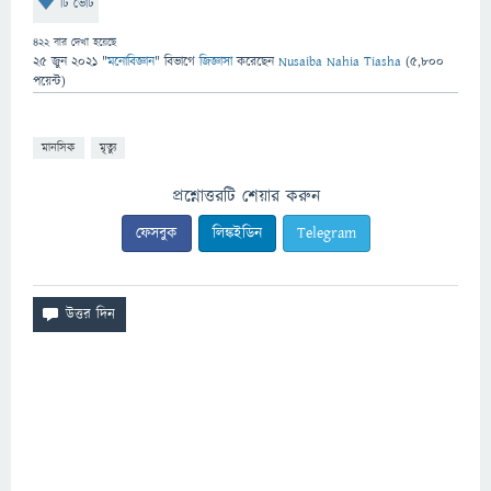
টি ভোট
422
বার দেখা হয়েছে
25 জুন 2021
"
মনোবিজ্ঞান
" বিভাগে
জিজ্ঞাসা
করেছেন
Nusaiba Nahia Tiasha
(
5,800
পয়েন্ট)
মানসিক
মৃত্যু
প্রশ্নোত্তরটি শেয়ার করুন
ফেসবুক
লিঙ্কইডিন
Telegram