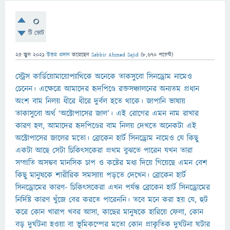
0
টি ভোট
25 জুন 2021
উত্তর প্রদান
করেছেন
Sabbir Ahmed Sajid
(
8,670
পয়েন্ট)
স্ট্রেস কার্ডিয়োমায়োপ্যাথিকে অনেকে তাকসুবো সিনড্রোম নামেও
চেনেন। এক্ষেত্রে আমাদের হৃদপিণ্ডে রক্তসঞ্চালনের অন্যতম প্রধান
অংশ বাম নিলয় ধীরে ধীরে দুর্বল হতে থাকে। জাপানি ভাষায়
তাকাসুবো অর্থ ‘অক্টোপাসের জাল’। এই রোগের এমন নাম রাখার
কারণ হল, আমাদের হৃদপিণ্ডের বাম নিলয় দেখতে অনেকটা এই
অক্টোপাসের জালের মতো। ব্রোকেন হার্ট সিনড্রোম নামেও যে কিছু
একটা আছে সেটা চিকিৎসকেরা প্রথম বুঝতে পারেন যখন তারা
সম্প্রতি অসম্ভব মানসিক চাপ ও কষ্টের মধ্য দিয়ে গিয়েছে এমন বেশ
কিছু মানুষকে শারীরিক সমস্যায় পড়তে দেখেন। ব্রোকেন হার্ট
সিনড্রোমের কারণ- চিকিৎসকেরা এখন পর্যন্ত ব্রোকেন হার্ট সিনড্রোমের
নির্দিষ্ট কারণ খুঁজে বের করতে পারেননি। তবে মনে করা হয় যে, হুট
করে কোন খারাপ খবর আসা, কাছের মানুষকে হারিয়ে ফেলা, কোন
বড় দুর্ঘটনা হওয়া বা ভূমিকম্পের মতো কোন প্রাকৃতিক দুর্ঘটনা ঘটার