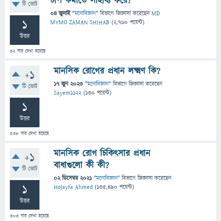
চাপ কমাতে সাহায্য করে?
টি ভোট
04 জুলাই
"
মনোবিজ্ঞান
" বিভাগে
জিজ্ঞাসা
করেছেন
MD
1
MYMO ZAMAN SHIHAB
(
2,760
পয়েন্ট)
উত্তর
32
বার দেখা হয়েছে
মানসিক রোগের প্রধান লক্ষ্মণ কি?
+1
17 জুন 2023
"
মনোবিজ্ঞান
" বিভাগে
জিজ্ঞাসা
করেছেন
টি ভোট
Sayem1122
(
130
পয়েন্ট)
1
উত্তর
538
বার দেখা হয়েছে
মানসিক রোগ চিকিৎসার প্রধান
+1
বাধাগুলো কী কী?
টি ভোট
02 ডিসেম্বর 2021
"
মনোবিজ্ঞান
" বিভাগে
জিজ্ঞাসা
করেছেন
1
Hojayfa Ahmed
(
135,490
পয়েন্ট)
উত্তর
303
বার দেখা হয়েছে