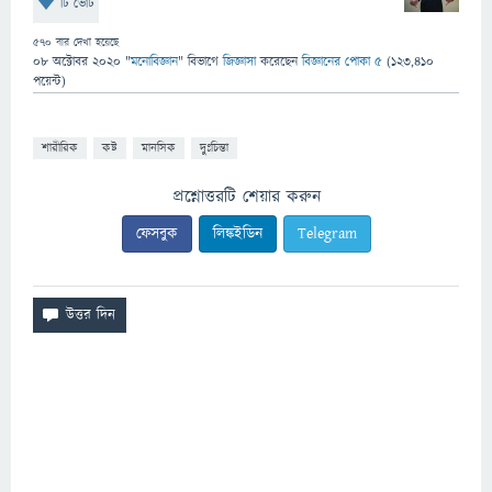
টি ভোট
570
বার দেখা হয়েছে
08 অক্টোবর 2020
"
মনোবিজ্ঞান
" বিভাগে
জিজ্ঞাসা
করেছেন
বিজ্ঞানের পোকা ৫
(
123,410
পয়েন্ট)
শারীরিক
কষ্ট
মানসিক
দুঃচিন্তা
প্রশ্নোত্তরটি শেয়ার করুন
ফেসবুক
লিঙ্কইডিন
Telegram