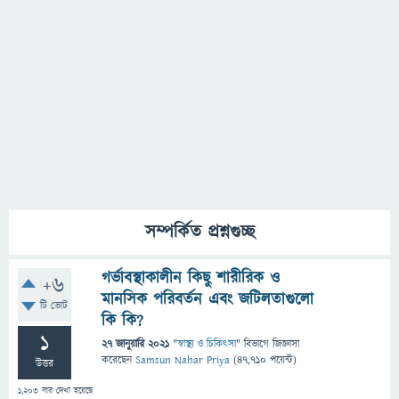
সম্পর্কিত প্রশ্নগুচ্ছ
গর্ভাবস্থাকালীন কিছু শারীরিক ও
+6
মানসিক পরিবর্তন এবং জটিলতাগুলো
টি ভোট
কি কি?
1
27 জানুয়ারি 2021
"
স্বাস্থ্য ও চিকিৎসা
" বিভাগে
জিজ্ঞাসা
করেছেন
Samsun Nahar Priya
(
47,710
পয়েন্ট)
উত্তর
1,203
বার দেখা হয়েছে