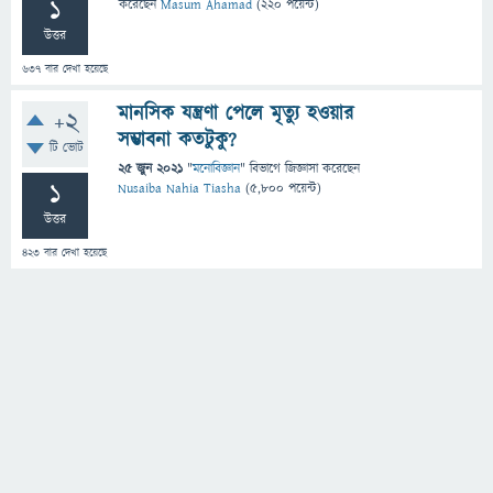
1
করেছেন
Masum Ahamad
(
220
পয়েন্ট)
উত্তর
637
বার দেখা হয়েছে
মানসিক যন্ত্রণা পেলে মৃত্যু হওয়ার
+2
সম্ভাবনা কতটুকু?
টি ভোট
25 জুন 2021
"
মনোবিজ্ঞান
" বিভাগে
জিজ্ঞাসা
করেছেন
1
Nusaiba Nahia Tiasha
(
5,800
পয়েন্ট)
উত্তর
423
বার দেখা হয়েছে