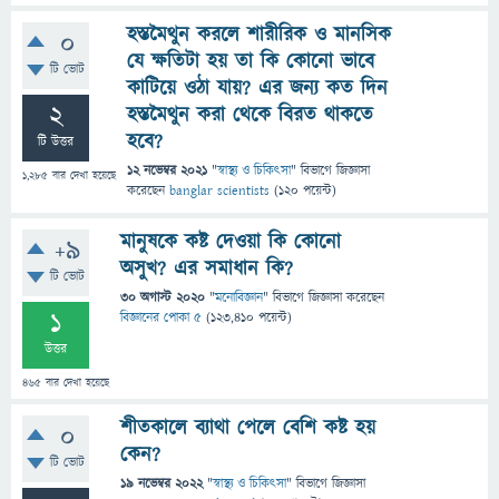
হস্তমৈথুন করলে শারীরিক ও মানসিক
0
যে ক্ষতিটা হয় তা কি কোনো ভাবে
টি ভোট
কাটিয়ে ওঠা যায়? এর জন্য কত দিন
2
হস্তমৈথুন করা থেকে বিরত থাকতে
হবে?
টি উত্তর
12 নভেম্বর 2021
"
স্বাস্থ্য ও চিকিৎসা
" বিভাগে
জিজ্ঞাসা
1,285
বার দেখা হয়েছে
করেছেন
banglar scientists
(
120
পয়েন্ট)
মানুষকে কষ্ট দেওয়া কি কোনো
+9
অসুখ? এর‌ সমাধান কি?
টি ভোট
30 অগাস্ট 2020
"
মনোবিজ্ঞান
" বিভাগে
জিজ্ঞাসা
করেছেন
1
বিজ্ঞানের পোকা ৫
(
123,410
পয়েন্ট)
উত্তর
465
বার দেখা হয়েছে
শীতকালে ব্যাথা পেলে বেশি কষ্ট হয়
0
কেন?
টি ভোট
19 নভেম্বর 2022
"
স্বাস্থ্য ও চিকিৎসা
" বিভাগে
জিজ্ঞাসা