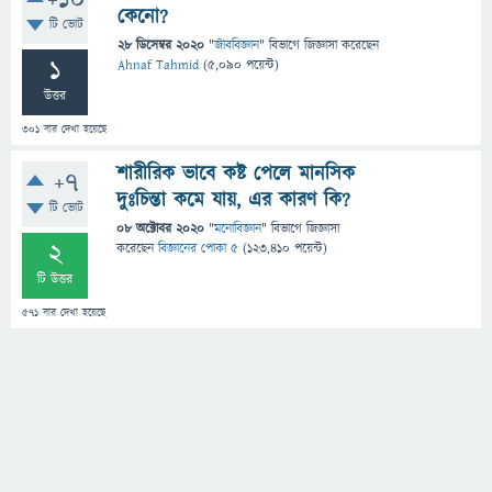
+10
কেনো?
টি ভোট
28 ডিসেম্বর 2020
"
জীববিজ্ঞান
" বিভাগে
জিজ্ঞাসা
করেছেন
1
Ahnaf Tahmid
(
5,090
পয়েন্ট)
উত্তর
301
বার দেখা হয়েছে
শারীরিক ভাবে কষ্ট পেলে মানসিক
+7
দুঃচিন্তা কমে যায়, এর কারণ কি?
টি ভোট
08 অক্টোবর 2020
"
মনোবিজ্ঞান
" বিভাগে
জিজ্ঞাসা
2
করেছেন
বিজ্ঞানের পোকা ৫
(
123,410
পয়েন্ট)
টি উত্তর
571
বার দেখা হয়েছে