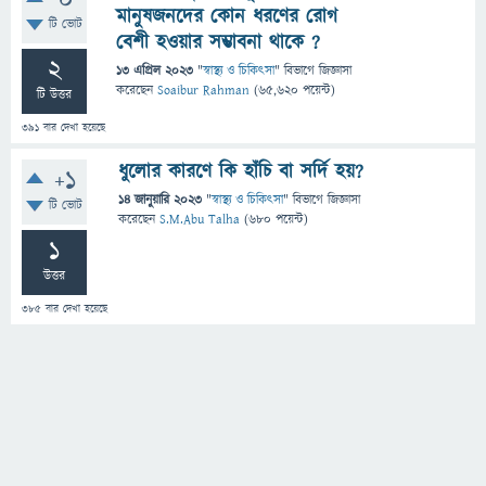
0
মানুষজনদের কোন ধরণের রোগ
টি ভোট
বেশী হওয়ার সম্ভাবনা থাকে ?
2
13 এপ্রিল 2023
"
স্বাস্থ্য ও চিকিৎসা
" বিভাগে
জিজ্ঞাসা
করেছেন
Soaibur Rahman
(
65,620
পয়েন্ট)
টি উত্তর
391
বার দেখা হয়েছে
ধুলোর কারণে কি হাঁচি বা সর্দি হয়?
+1
14 জানুয়ারি 2023
"
স্বাস্থ্য ও চিকিৎসা
" বিভাগে
জিজ্ঞাসা
টি ভোট
করেছেন
S.M.Abu Talha
(
680
পয়েন্ট)
1
উত্তর
385
বার দেখা হয়েছে