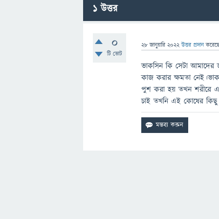
1
উত্তর
0
28 জানুয়ারি 2022
উত্তর প্রদান
করেছ
টি ভোট
ভাকসিন কি সেটা আমাদের 
কাজ করার ক্ষমতা নেই।ভ
পুশ করা হয় তখন শরীরে এ
চাই তখনি এই কোষের কিছু 