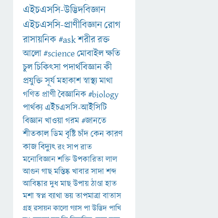
এইচএসসি-উদ্ভিদবিজ্ঞান
এইচএসসি-প্রাণীবিজ্ঞান
রোগ
রাসায়নিক
#ask
শরীর
রক্ত
আলো
#science
মোবাইল
ক্ষতি
চুল
চিকিৎসা
পদার্থবিজ্ঞান
কী
প্রযুক্তি
সূর্য
মহাকাশ
স্বাস্থ্য
মাথা
গণিত
প্রাণী
বৈজ্ঞানিক
#biology
পার্থক্য
এইচএসসি-আইসিটি
বিজ্ঞান
খাওয়া
গরম
#জানতে
শীতকাল
ডিম
বৃষ্টি
চাঁদ
কেন
কারণ
কাজ
বিদ্যুৎ
রং
সাপ
রাত
মনোবিজ্ঞান
শক্তি
উপকারিতা
লাল
আগুন
গাছ
মস্তিষ্ক
খাবার
সাদা
শব্দ
আবিষ্কার
দুধ
মাছ
উপায়
ঠাণ্ডা
হাত
মশা
স্বপ্ন
ব্যাথা
ভয়
তাপমাত্রা
বাতাস
গ্রহ
রসায়ন
কালো
গ্যাস
পা
উদ্ভিদ
পাখি