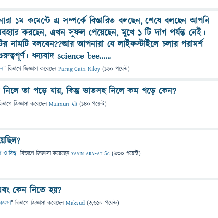
রা ১ম কমেন্টে এ সম্পর্কে বিস্তারিত বলছেন, শেষে বলছেন আপনি
বহ্যার করছেন, এখন সুফল পেয়েছেন, মুখে ১ টি দাগ পর্যন্ত নেই।
ির নামটি বলবেন??আর আপনারা যে লাইফস্টাইলে চলার পরামর্শ
ুত্বপূর্ণ। ধন্যবাদ science bee......
ান
" বিভাগে
জিজ্ঞাসা
করেছেন
Parag Gain Niloy
(
160
পয়েন্ট)
 নিলে তা পড়ে যায়, কিন্তু ভাতসহ নিলে কম পড়ে কেন?
বিভাগে
জিজ্ঞাসা
করেছেন
Maimun Ali
(
140
পয়েন্ট)
য়েছিল?
 ও বিশ্ব
" বিভাগে
জিজ্ঞাসা
করেছেন
ʏᴀꜱɪɴ ᴀʀᴀꜰᴀᴛ Sᴄ͢͢͢
(
630
পয়েন্ট)
 এবং কেন নিতে হয়?
চিকিৎসা
" বিভাগে
জিজ্ঞাসা
করেছেন
Maksud
(
3,610
পয়েন্ট)