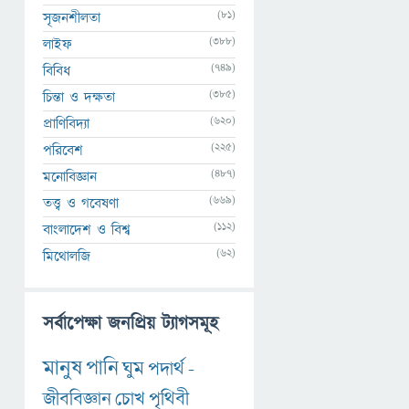
(81)
সৃজনশীলতা
(388)
লাইফ
(749)
বিবিধ
(385)
চিন্তা ও দক্ষতা
(620)
প্রাণিবিদ্যা
(225)
পরিবেশ
(487)
মনোবিজ্ঞান
(669)
তত্ত্ব ও গবেষণা
(112)
বাংলাদেশ ও বিশ্ব
(62)
মিথোলজি
সর্বাপেক্ষা জনপ্রিয় ট্যাগসমূহ
মানুষ
পানি
ঘুম
পদার্থ
-
জীববিজ্ঞান
চোখ
পৃথিবী