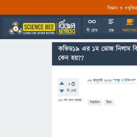
বিজ্ঞান ও প্রযুক্
বী হোম
প্রশ্ন
গরমাগরম
কভিড১৯ এর ১ম ডোজ নিলাম কিন্
কেন হয়??
08 জানুয়ারি 2022
"
স্বাস্থ্য ও চিকিৎসা
"
+3
টি ভোট
272
বার দেখা হয়েছে
বিস্তারিত
টিকা