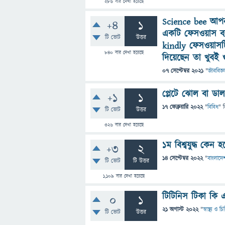
286
বার দেখা হয়েছে
Science bee আপনা
+4
1
একটি ফেসওয়াস ব্য
টি ভোট
উত্তর
kindly ফেসওয়াসট
840
বার দেখা হয়েছে
দিয়েছেন তা খুবই গুর
07 সেপ্টেম্বর 2021
"
জীববিজ্ঞ
প্লেটে ঝোল বা ডাল
+1
1
17 ফেব্রুয়ারি 2022
"
বিবিধ
" 
টি ভোট
উত্তর
326
বার দেখা হয়েছে
১ম বিশ্বযুদ্ধ কেন হ
+3
2
14 সেপ্টেম্বর 2022
"
বাংলাদেশ
টি ভোট
টি উত্তর
1,109
বার দেখা হয়েছে
টিটিনিস টিকা কি
0
1
21 অগাস্ট 2022
"
স্বাস্থ্য ও 
টি ভোট
উত্তর