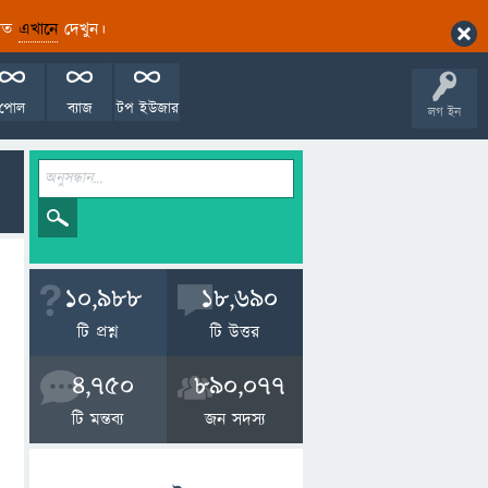
ারিত
এখানে
দেখুন।
পোল
ব্যাজ
টপ ইউজার
লগ ইন
10,988
18,690
টি প্রশ্ন
টি উত্তর
4,750
890,077
টি মন্তব্য
জন সদস্য