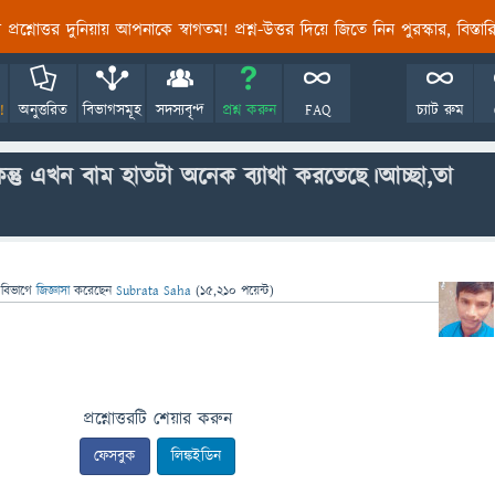
তির প্রশ্নোত্তর দুনিয়ায় আপনাকে স্বাগতম! প্রশ্ন-উত্তর দিয়ে জিতে নিন পুরস্কার, বিস্ত
!
অনুত্তরিত
বিভাগসমূহ
সদস্যবৃন্দ
প্রশ্ন করুন
FAQ
চ্যাট রুম
তু এখন বাম হাতটা অনেক ব্যাথা করতেছে।আচ্ছা,তা
 বিভাগে
জিজ্ঞাসা
করেছেন
Subrata Saha
(
15,210
পয়েন্ট)
প্রশ্নোত্তরটি শেয়ার করুন
ফেসবুক
লিঙ্কইডিন