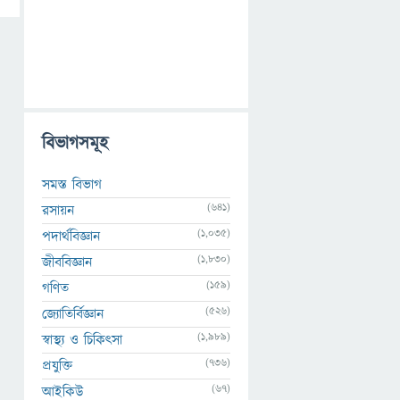
বিভাগসমূহ
সমস্ত বিভাগ
(641)
রসায়ন
(1,035)
পদার্থবিজ্ঞান
(1,830)
জীববিজ্ঞান
(159)
গণিত
(526)
জ্যোতির্বিজ্ঞান
(1,989)
স্বাস্থ্য ও চিকিৎসা
(736)
প্রযুক্তি
(67)
আইকিউ