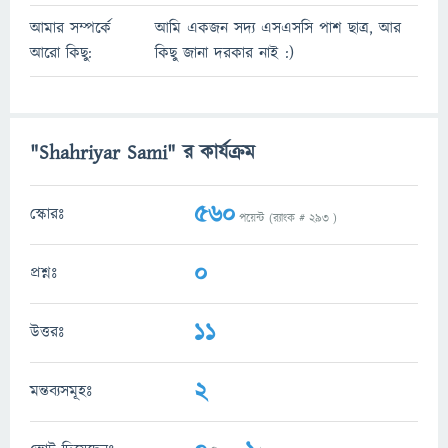
আমার সম্পর্কে
আমি একজন সদ্য এসএসসি পাশ ছাত্র, আর
আরো কিছু:
কিছু জানা দরকার নাই :)
"Shahriyar Sami" র কার্যক্রম
560
স্কোরঃ
পয়েন্ট (র‌্যাংক #
293
)
0
প্রশ্নঃ
11
উত্তরঃ
2
মন্তব্যসমূহঃ