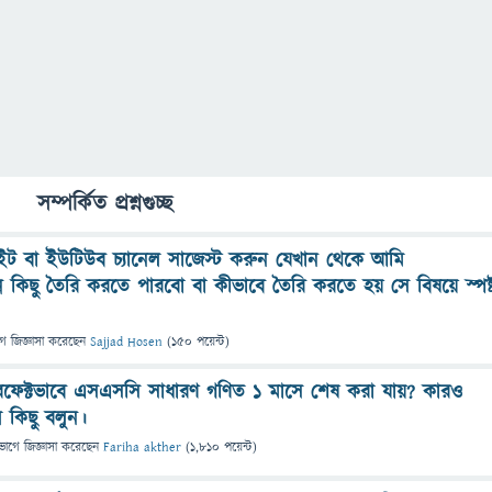
সম্পর্কিত প্রশ্নগুচ্ছ
ইট বা ইউটিউব চ্যানেল সাজেস্ট করুন যেখান থেকে আমি
ভিন্ন কিছু তৈরি করতে পারবো বা কীভাবে তৈরি করতে হয় সে বিষয়ে স্পষ্
গে
জিজ্ঞাসা
করেছেন
Sajjad Hosen
(
150
পয়েন্ট)
ফেক্টভাবে এসএসসি সাধারণ গণিত ১ মাসে শেষ করা যায়? কারও
 কিছু বলুন।
ভাগে
জিজ্ঞাসা
করেছেন
Fariha akther
(
1,810
পয়েন্ট)