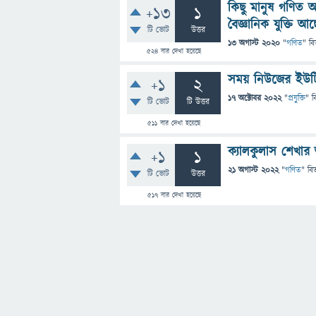
কিছু মানুষ গণিত
+13
1
বৈজ্ঞানিক যুক্তি আছ
টি ভোট
উত্তর
13 অগাস্ট 2020
"
গণিত
" বি
524
বার দেখা হয়েছে
সময় নিউজের ইউটি
+1
2
17 অক্টোবর 2022
"
প্রযুক্তি
" ব
টি ভোট
টি উত্তর
511
বার দেখা হয়েছে
ক্যালকুলাস শেখার
+1
1
21 অগাস্ট 2022
"
গণিত
" বি
টি ভোট
উত্তর
517
বার দেখা হয়েছে