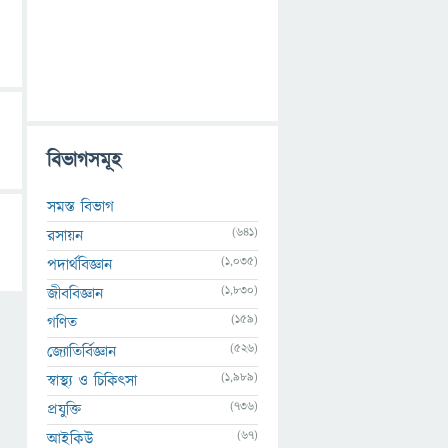
বিভাগসমূহ
সমস্ত বিভাগ
(641)
রসায়ন
(1,035)
পদার্থবিজ্ঞান
(1,830)
জীববিজ্ঞান
(159)
গণিত
(526)
জ্যোতির্বিজ্ঞান
(1,989)
স্বাস্থ্য ও চিকিৎসা
(736)
প্রযুক্তি
(67)
আইকিউ