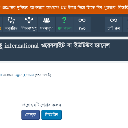
তির প্রশ্নোত্তর দুনিয়ায় আপনাকে স্বাগতম! প্রশ্ন-উত্তর দিয়ে জিতে নিন পুরস্কার, বিস্ত
!
অনুত্তরিত
বিভাগসমূহ
সদস্যবৃন্দ
প্রশ্ন করুন
FAQ
চ্যাট রুম
ু international ওয়েবসাইট বা ইউটিউব চ্যানেল
াসা
করেছেন
Sajjad Ahmed
(
130
পয়েন্ট)
প্রশ্নোত্তরটি শেয়ার করুন
ফেসবুক
লিঙ্কইডিন