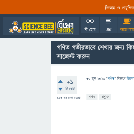
বিজ্ঞান ও প্রযুক্
বী হোম
প্রশ্ন
গরমাগরম
গণিত গভীরভাবে শেখার জন্য কিছ
সাজেস্ট করুন
30 জুন 2023
"
গণিত
" বিভাগে
জিজ্ঞ
+1
টি ভোট
গণিত
প্রযুক্তি
603
বার দেখা হয়েছে