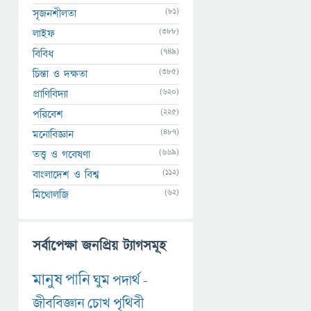
(81)
সৃজনশীলতা
(388)
লাইফ
(749)
বিবিধ
(385)
চিন্তা ও দক্ষতা
(620)
প্রাণিবিদ্যা
(225)
পরিবেশ
(487)
মনোবিজ্ঞান
(669)
তত্ত্ব ও গবেষণা
(112)
বাংলাদেশ ও বিশ্ব
(62)
মিথোলজি
সর্বাপেক্ষা জনপ্রিয় ট্যাগসমূহ
মানুষ
পানি
ঘুম
পদার্থ
-
জীববিজ্ঞান
চোখ
পৃথিবী