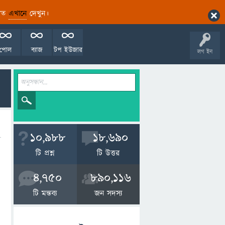
ারিত
এখানে
দেখুন।
পোল
ব্যাজ
টপ ইউজার
লগ ইন
10,988
18,690
টি প্রশ্ন
টি উত্তর
4,750
890,116
টি মন্তব্য
জন সদস্য