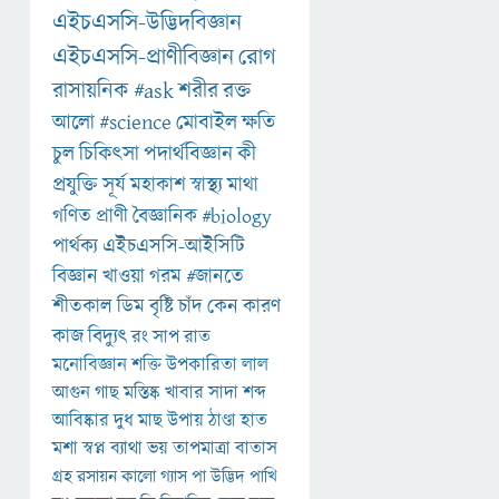
এইচএসসি-উদ্ভিদবিজ্ঞান
এইচএসসি-প্রাণীবিজ্ঞান
রোগ
রাসায়নিক
#ask
শরীর
রক্ত
আলো
#science
মোবাইল
ক্ষতি
চুল
চিকিৎসা
পদার্থবিজ্ঞান
কী
প্রযুক্তি
সূর্য
মহাকাশ
স্বাস্থ্য
মাথা
গণিত
প্রাণী
বৈজ্ঞানিক
#biology
পার্থক্য
এইচএসসি-আইসিটি
বিজ্ঞান
খাওয়া
গরম
#জানতে
শীতকাল
ডিম
বৃষ্টি
চাঁদ
কেন
কারণ
কাজ
বিদ্যুৎ
রং
সাপ
রাত
মনোবিজ্ঞান
শক্তি
উপকারিতা
লাল
আগুন
গাছ
মস্তিষ্ক
খাবার
সাদা
শব্দ
আবিষ্কার
দুধ
মাছ
উপায়
ঠাণ্ডা
হাত
মশা
স্বপ্ন
ব্যাথা
ভয়
তাপমাত্রা
বাতাস
গ্রহ
রসায়ন
কালো
গ্যাস
পা
উদ্ভিদ
পাখি