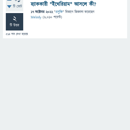
+1
হ্যাককারী "ইথেরিয়াম" আসলে কী?
টি ভোট
17 অক্টোবর 2022
"
প্রযুক্তি
" বিভাগে
জিজ্ঞাসা
করেছেন
2
Melody
(
6,010
পয়েন্ট)
টি উত্তর
514
বার দেখা হয়েছে