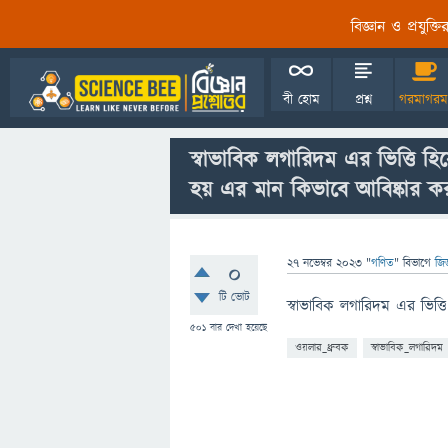
বিজ্ঞান ও প্রযুক্
বী হোম
প্রশ্ন
গরমাগরম
স্বাভাবিক লগারিদম এর ভিত্তি হিস
হয় এর মান কিভাবে আবিষ্কার কর
27 নভেম্বর 2023
"
গণিত
" বিভাগে
জিজ
0
টি ভোট
স্বাভাবিক লগারিদম এর ভিত্ত
501
বার দেখা হয়েছে
ওয়লার_ধ্রুবক
স্বাভাবিক_লগারিদম