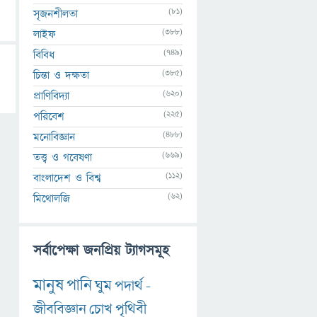
(81)
সৃজনশীলতা
(388)
লাইফ
(749)
বিবিধ
(385)
চিন্তা ও দক্ষতা
(620)
প্রাণিবিদ্যা
(225)
পরিবেশ
(488)
মনোবিজ্ঞান
(669)
তত্ত্ব ও গবেষণা
(112)
বাংলাদেশ ও বিশ্ব
(62)
মিথোলজি
সর্বাপেক্ষা জনপ্রিয় ট্যাগসমূহ
মানুষ
পানি
ঘুম
পদার্থ
-
জীববিজ্ঞান
চোখ
পৃথিবী