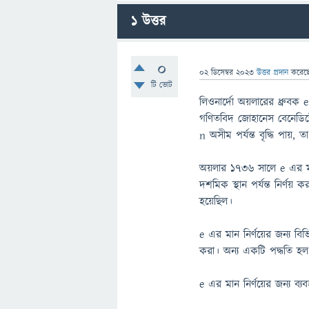
1
উত্তর
0
02 ডিসেম্বর 2023
উত্তর প্রদান
করেছ
টি ভোট
লিওনার্দো অয়লারের ধ্রুবক
গণিতবিদ জোহানেস বেনেডিক্ট
n অসীম পর্যন্ত বৃদ্ধি পায়, 
অয়লার ১৭৩৬ সালে e এর মা
দশমিক স্থান পর্যন্ত নির্ণয
হয়েছিল।
e এর মান নির্ণয়ের জন্য ব
করা। অন্য একটি পদ্ধতি হল
e এর মান নির্ণয়ের জন্য ব্