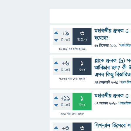
মহাকর্ষীয় ধ্রুবক
+9
3
হয়েছে?
টি ভোট
টি উত্তর
31 ডিসেম্বর 2020
"
পদার্থবিজ্
10,240
বার দেখা হয়েছে
প্লাংক ধ্রুবক (h) 
+6
1
আবিষ্কার হল? কী উ
টি ভোট
উত্তর
এসব কিছু বিস্তারি
3,033
বার দেখা হয়েছে
24 ফেব্রুয়ারি 2021
"
পদার্থবিজ
মহাকর্ষীয় ধ্রুবক 
+11
1
07 নভেম্বর 2020
"
পদার্থবিজ্ঞ
টি ভোট
উত্তর
553
বার দেখা হয়েছে
সিগন্যাল হিসেবে ল
+3
3