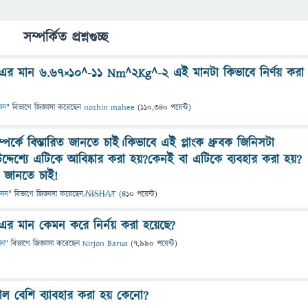
সম্পর্কিত প্রশ্নগুচ্ছ
 G এর মান 6.67×10^-11 Nm^2Kg^-2 এই মানটা কিভাবে নির্ণয় করা
ঞান
" বিভাগে
জিজ্ঞাসা
করেছেন
noshin mahee
(
110,340
পয়েন্ট)
সম্পর্কে বিস্তারিত জানতে চাই।কিভাবে এই প্লাংক ধ্রুবক জিনিসটা
দ্দেশ্যে এটিকে আবিষ্কার করা হয়?কেনই বা এটিকে ব্যবহার করা হয়?
ত জানতে চাই!
্ঞান
" বিভাগে
জিজ্ঞাসা
করেছেন
̷N̷I̷S̷H̷A̷T
(
410
পয়েন্ট)
G এর মান কেমন করে নির্নয় করা হয়েছে?
ান
" বিভাগে
জিজ্ঞাসা
করেছেন
Nirjon Barua
(
7,990
পয়েন্ট)
াল বেশি ব্যাবহার করা হয় কেনো?