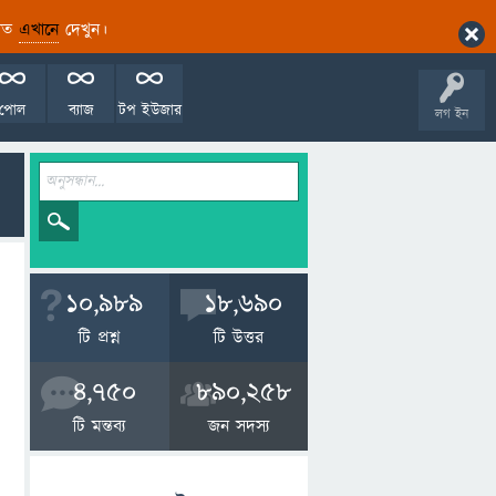
ারিত
এখানে
দেখুন।
পোল
ব্যাজ
টপ ইউজার
লগ ইন
10,989
18,690
টি প্রশ্ন
টি উত্তর
4,750
890,258
টি মন্তব্য
জন সদস্য