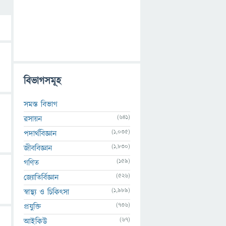
বিভাগসমূহ
সমস্ত বিভাগ
(641)
রসায়ন
(1,035)
পদার্থবিজ্ঞান
(1,830)
জীববিজ্ঞান
(159)
গণিত
(526)
জ্যোতির্বিজ্ঞান
(1,989)
স্বাস্থ্য ও চিকিৎসা
(736)
প্রযুক্তি
(67)
আইকিউ