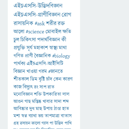
এইচএসসি-উদ্ভিদবিজ্ঞান
এইচএসসি-প্রাণীবিজ্ঞান
রোগ
রাসায়নিক
#ask
শরীর
রক্ত
আলো
#science
মোবাইল
ক্ষতি
চুল
চিকিৎসা
পদার্থবিজ্ঞান
কী
প্রযুক্তি
সূর্য
মহাকাশ
স্বাস্থ্য
মাথা
গণিত
প্রাণী
বৈজ্ঞানিক
#biology
পার্থক্য
এইচএসসি-আইসিটি
বিজ্ঞান
খাওয়া
গরম
#জানতে
শীতকাল
ডিম
বৃষ্টি
চাঁদ
কেন
কারণ
কাজ
বিদ্যুৎ
রং
সাপ
রাত
মনোবিজ্ঞান
শক্তি
উপকারিতা
লাল
আগুন
গাছ
মস্তিষ্ক
খাবার
সাদা
শব্দ
আবিষ্কার
দুধ
মাছ
উপায়
ঠাণ্ডা
হাত
মশা
স্বপ্ন
ব্যাথা
ভয়
তাপমাত্রা
বাতাস
গ্রহ
রসায়ন
কালো
গ্যাস
পা
উদ্ভিদ
পাখি