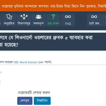
তির প্রশ্নোত্তর দুনিয়ায় আপনাকে স্বাগতম! প্রশ্ন-উত্তর দিয়ে জিতে নিন পুরস্কার, বিস্ত
!
অনুত্তরিত
বিভাগসমূহ
সদস্যবৃন্দ
প্রশ্ন করুন
FAQ
চ্যাট রুম
েবে যে লিওনার্দো ওয়লারের ধ্রুবক e ব্যাবহার করা
া হয়েছে?
্ঞাসা
করেছেন
MD. Maruf Hossain
(
120
পয়েন্ট)
ি।
প্রশ্নোত্তরটি শেয়ার করুন
ফেসবুক
লিঙ্কইডিন