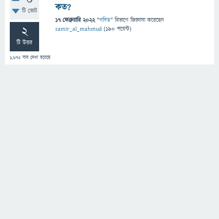
0
কত?
টি ভোট
17 ফেব্রুয়ারি 2022
"
গণিত
" বিভাগে
জিজ্ঞাসা
করেছেন
2
samir_al_mahmud
(
190
পয়েন্ট)
টি উত্তর
1,672
বার দেখা হয়েছে