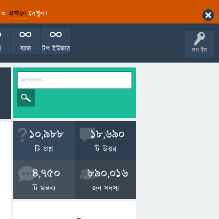
ারিত
এখানে
দেখুন।
ল
ব্যাজ
টপ ইউজার
লগ ইন
10,988
18,690
টি প্রশ্ন
টি উত্তর
4,750
890,016
টি মন্তব্য
জন সদস্য