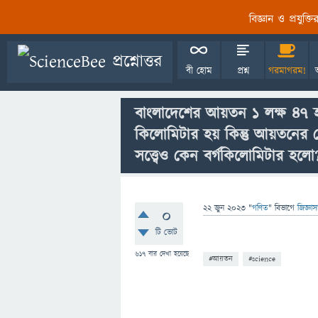
বিজ্ঞান ও প্রযুক্
বী হোম
প্রশ্ন
গরমাগরম!
বাংলাদেশের আয়তন ১ লক্ষ ৪৭ হাজ
কিলোমিটার হয় কিন্তু আয়তনের ক্
সত্ত্বেও কেন বর্গকিলোমিটার হলো
22 জুন 2023
"
গণিত
" বিভাগে
জিজ্ঞা
0
টি ভোট
617
বার দেখা হয়েছে
#আয়তন
#science