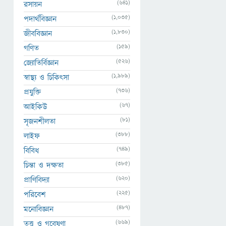
(641)
রসায়ন
(1,035)
পদার্থবিজ্ঞান
(1,830)
জীববিজ্ঞান
(159)
গণিত
(526)
জ্যোতির্বিজ্ঞান
(1,989)
স্বাস্থ্য ও চিকিৎসা
(736)
প্রযুক্তি
(67)
আইকিউ
(81)
সৃজনশীলতা
(388)
লাইফ
(749)
বিবিধ
(385)
চিন্তা ও দক্ষতা
(620)
প্রাণিবিদ্যা
(225)
পরিবেশ
(487)
মনোবিজ্ঞান
(669)
তত্ত্ব ও গবেষণা