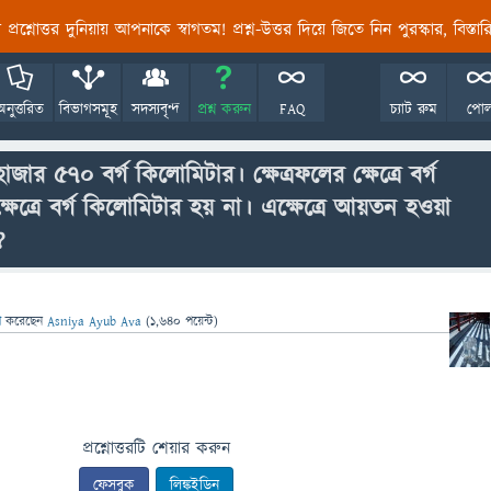
তির প্রশ্নোত্তর দুনিয়ায় আপনাকে স্বাগতম! প্রশ্ন-উত্তর দিয়ে জিতে নিন পুরস্কার, বিস্ত
অনুত্তরিত
বিভাগসমূহ
সদস্যবৃন্দ
প্রশ্ন করুন
FAQ
চ্যাট রুম
পো
ার ৫৭০ বর্গ কিলোমিটার। ক্ষেত্রফলের ক্ষেত্রে বর্গ
ষেত্রে বর্গ কিলোমিটার হয় না। এক্ষেত্রে আয়তন হওয়া
?
সা
করেছেন
Asniya Ayub Ava
(
1,640
পয়েন্ট)
প্রশ্নোত্তরটি শেয়ার করুন
ফেসবুক
লিঙ্কইডিন