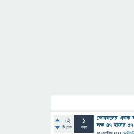
ক্ষেত্রফলের একক
+2
1
লক্ষ 47 হাজার 57
টি ভোট
উত্তর
13 সেপ্টেম্বর 2022
"
আইকিউ