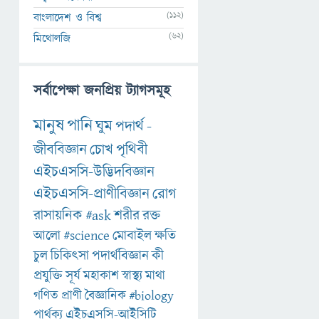
(112)
বাংলাদেশ ও বিশ্ব
(62)
মিথোলজি
সর্বাপেক্ষা জনপ্রিয় ট্যাগসমূহ
মানুষ
পানি
ঘুম
পদার্থ
-
জীববিজ্ঞান
চোখ
পৃথিবী
এইচএসসি-উদ্ভিদবিজ্ঞান
এইচএসসি-প্রাণীবিজ্ঞান
রোগ
রাসায়নিক
#ask
শরীর
রক্ত
আলো
#science
মোবাইল
ক্ষতি
চুল
চিকিৎসা
পদার্থবিজ্ঞান
কী
প্রযুক্তি
সূর্য
মহাকাশ
স্বাস্থ্য
মাথা
গণিত
প্রাণী
বৈজ্ঞানিক
#biology
পার্থক্য
এইচএসসি-আইসিটি