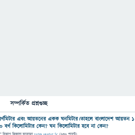
সম্পর্কিত প্রশ্নগুচ্ছ
 বর্গমিটার এবং আয়তনের একক ঘনমিটার।তাহলে বাংলাদেশ আয়তন 1
0 বর্গ কিলোমিটার কেন? ঘন কিলোমিটার হবে না কেন?
" বিভাগে
জিজ্ঞাসা
করেছেন
ʏᴀꜱɪɴ ᴀʀᴀꜰᴀᴛ Sᴄ͢͢͢
(
630
পয়েন্ট)