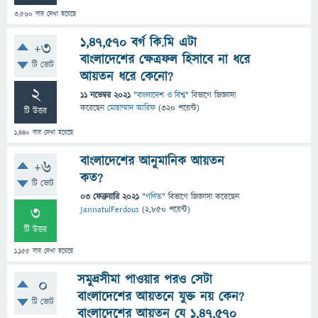
3,560
বার দেখা হয়েছে
১,৪৭,৫৭০ বর্গ কি.মি এটা
+3
বাংলাদেশের ক্ষেত্রফল হিসাবে না ধরে
টি ভোট
আয়তন ধরে কেনো?
2
11 নভেম্বর 2021
"
বাংলাদেশ ও বিশ্ব
" বিভাগে
জিজ্ঞাসা
করেছেন
মোহাম্মাদ আরিফ
(
320
পয়েন্ট)
টি উত্তর
1,440
বার দেখা হয়েছে
বাংলাদেশের আনুমানিক আয়তন
+6
কত?
টি ভোট
03 ফেব্রুয়ারি 2021
"
গণিত
" বিভাগে
জিজ্ঞাসা
করেছেন
3
JannatulFerdous
(
2,850
পয়েন্ট)
টি উত্তর
1,155
বার দেখা হয়েছে
সমুদ্রসীমা পাওয়ার পরও সেটা
0
বাংলাদেশের আয়তনে যুক্ত নয় কেন?
টি ভোট
বাংলাদেশের আয়তন যে ১,৪৭,৫৭০