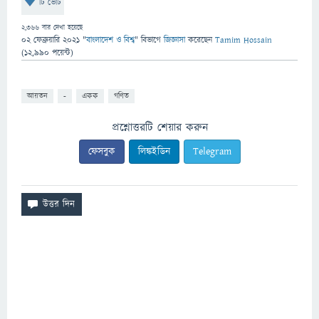
টি ভোট
2,366
বার দেখা হয়েছে
02 ফেব্রুয়ারি 2021
"
বাংলাদেশ ও বিশ্ব
" বিভাগে
জিজ্ঞাসা
করেছেন
Tamim Hossain
(
12,990
পয়েন্ট)
আয়তন
-
একক
গণিত
প্রশ্নোত্তরটি শেয়ার করুন
ফেসবুক
লিঙ্কইডিন
Telegram