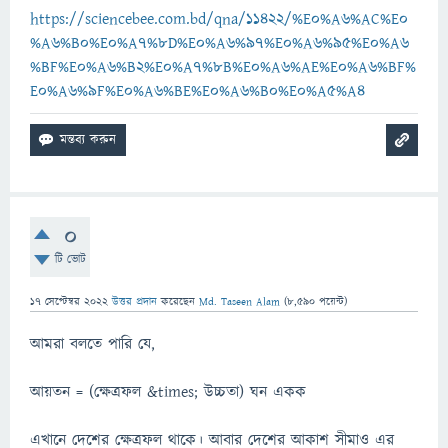
https://sciencebee.com.bd/qna/11422/%E0%A6%AC%E0
%A6%B0%E0%A7%8D%E0%A6%97%E0%A6%95%E0%A6
%BF%E0%A6%B2%E0%A7%8B%E0%A6%AE%E0%A6%BF%
E0%A6%9F%E0%A6%BE%E0%A6%B0%E0%A5%A4
0
টি ভোট
17 সেপ্টেম্বর 2022
উত্তর প্রদান
করেছেন
Md. Taseen Alam
(
8,590
পয়েন্ট)
আমরা বলতে পারি যে,
আয়তন = (ক্ষেত্রফল &times; উচ্চতা) ঘন একক
এখানে দেশের ক্ষেত্রফল থাকে। আবার দেশের আকাশ সীমাও এর