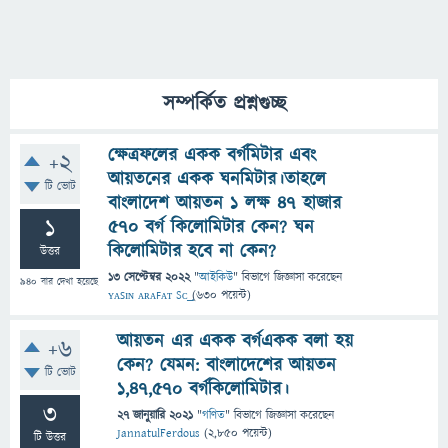
সম্পর্কিত প্রশ্নগুচ্ছ
ক্ষেত্রফলের একক বর্গমিটার এবং
+2
আয়তনের একক ঘনমিটার।তাহলে
টি ভোট
বাংলাদেশ আয়তন 1 লক্ষ 47 হাজার
1
570 বর্গ কিলোমিটার কেন? ঘন
কিলোমিটার হবে না কেন?
উত্তর
13 সেপ্টেম্বর 2022
"
আইকিউ
" বিভাগে
জিজ্ঞাসা
করেছেন
940
বার দেখা হয়েছে
ʏᴀꜱɪɴ ᴀʀᴀꜰᴀᴛ Sᴄ͢͢͢
(
630
পয়েন্ট)
আয়তন এর একক বর্গএকক বলা হয়
+6
কেন? যেমন: বাংলাদেশের আয়তন
টি ভোট
১,৪৭,৫৭০ বর্গকিলোমিটার।
3
27 জানুয়ারি 2021
"
গণিত
" বিভাগে
জিজ্ঞাসা
করেছেন
JannatulFerdous
(
2,850
পয়েন্ট)
টি উত্তর