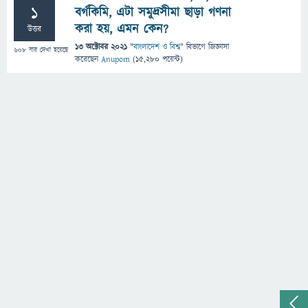
1
বর্গকিমি, এটা সমুদ্রসীমা ছাড়া গণনা
করা হয়, এমন কেন?
উত্তর
13 অক্টোবর 2021
"
বাংলাদেশ ও বিশ্ব
" বিভাগে
জিজ্ঞাসা
608
বার দেখা হয়েছে
করেছেন
Anupom
(
15,280
পয়েন্ট)