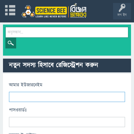
লগ ইন
নতুন সদস্য হিসাবে রেজিস্ট্রেশন করুন
আমার ইউজারনেইম
পাসওয়ার্ডঃ