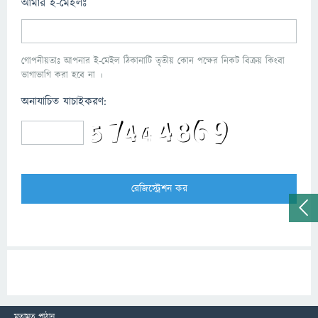
আমার ই-মেইলঃ
গোপনীয়তাঃ আপনার ই-মেইল ঠিকানাটি তৃতীয় কোন পক্ষের নিকট বিক্রয় কিংবা
ভাগাভাগি করা হবে না ।
অনাযাচিত যাচাইকরণ:
মতামত পাঠান