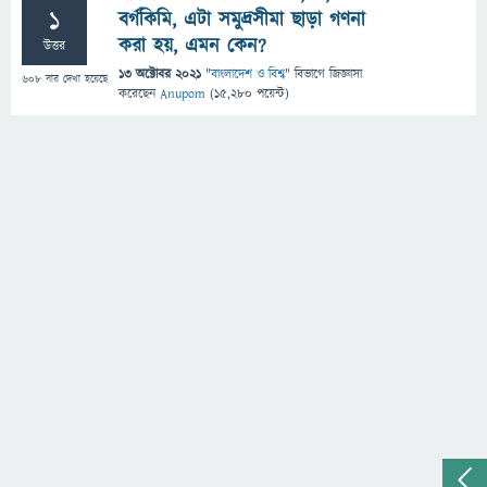
1
বর্গকিমি, এটা সমুদ্রসীমা ছাড়া গণনা
করা হয়, এমন কেন?
উত্তর
13 অক্টোবর 2021
"
বাংলাদেশ ও বিশ্ব
" বিভাগে
জিজ্ঞাসা
608
বার দেখা হয়েছে
করেছেন
Anupom
(
15,280
পয়েন্ট)