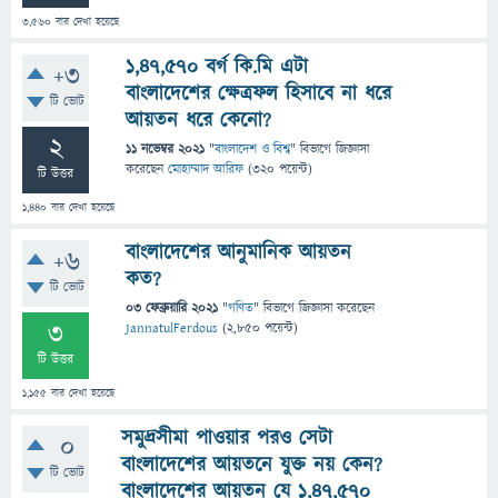
3,560
বার দেখা হয়েছে
১,৪৭,৫৭০ বর্গ কি.মি এটা
+3
বাংলাদেশের ক্ষেত্রফল হিসাবে না ধরে
টি ভোট
আয়তন ধরে কেনো?
2
11 নভেম্বর 2021
"
বাংলাদেশ ও বিশ্ব
" বিভাগে
জিজ্ঞাসা
করেছেন
মোহাম্মাদ আরিফ
(
320
পয়েন্ট)
টি উত্তর
1,440
বার দেখা হয়েছে
বাংলাদেশের আনুমানিক আয়তন
+6
কত?
টি ভোট
03 ফেব্রুয়ারি 2021
"
গণিত
" বিভাগে
জিজ্ঞাসা
করেছেন
3
JannatulFerdous
(
2,850
পয়েন্ট)
টি উত্তর
1,155
বার দেখা হয়েছে
সমুদ্রসীমা পাওয়ার পরও সেটা
0
বাংলাদেশের আয়তনে যুক্ত নয় কেন?
টি ভোট
বাংলাদেশের আয়তন যে ১,৪৭,৫৭০