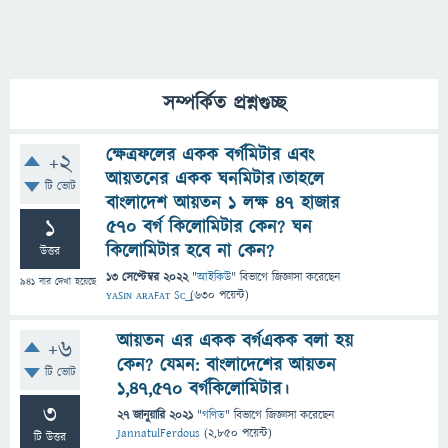
সম্পর্কিত প্রশ্নগুচ্ছ
ক্ষেত্রফলের একক বর্গমিটার এবং
+2
আয়তনের একক ঘনমিটার।তাহলে
টি ভোট
বাংলাদেশ আয়তন 1 লক্ষ 47 হাজার
1
570 বর্গ কিলোমিটার কেন? ঘন
কিলোমিটার হবে না কেন?
উত্তর
13 সেপ্টেম্বর 2022
"
আইকিউ
" বিভাগে
জিজ্ঞাসা
করেছেন
941
বার দেখা হয়েছে
ʏᴀꜱɪɴ ᴀʀᴀꜰᴀᴛ Sᴄ͢͢͢
(
630
পয়েন্ট)
আয়তন এর একক বর্গএকক বলা হয়
+6
কেন? যেমন: বাংলাদেশের আয়তন
টি ভোট
১,৪৭,৫৭০ বর্গকিলোমিটার।
3
27 জানুয়ারি 2021
"
গণিত
" বিভাগে
জিজ্ঞাসা
করেছেন
JannatulFerdous
(
2,850
পয়েন্ট)
টি উত্তর