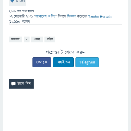
টি ভোট
2,369
বার দেখা হয়েছে
02 ফেব্রুয়ারি 2021
"
বাংলাদেশ ও বিশ্ব
" বিভাগে
জিজ্ঞাসা
করেছেন
Tamim Hossain
(
12,990
পয়েন্ট)
আয়তন
-
একক
গণিত
প্রশ্নোত্তরটি শেয়ার করুন
ফেসবুক
লিঙ্কইডিন
Telegram