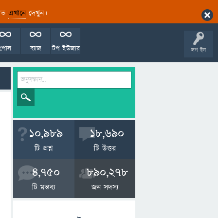
ারিত
এখানে
দেখুন।
পোল
ব্যাজ
টপ ইউজার
লগ ইন
10,989
18,690
টি প্রশ্ন
টি উত্তর
4,750
890,278
টি মন্তব্য
জন সদস্য