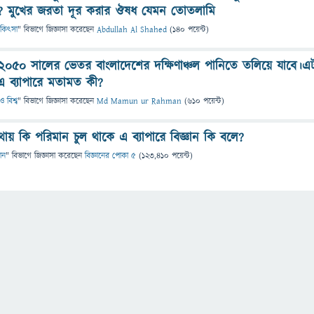
ব ? মুখের জরতা দূর করার ঔষধ যেমন তোতলামি
 চিকিৎসা
" বিভাগে
জিজ্ঞাসা
করেছেন
Abdullah Al Shahed
(
140
পয়েন্ট)
০৫০ সালের ভেতর বাংলাদেশের দক্ষিণাঞ্চল পানিতে তলিয়ে যাবে।এ
 ব্যাপারে মতামত কী?
 বিশ্ব
" বিভাগে
জিজ্ঞাসা
করেছেন
Md Mamun ur Rahman
(
610
পয়েন্ট)
ায় কি পরিমান চুল থাকে এ ব্যাপারে বিজ্ঞান কি বলে?
ান
" বিভাগে
জিজ্ঞাসা
করেছেন
বিজ্ঞানের পোকা ৫
(
123,410
পয়েন্ট)