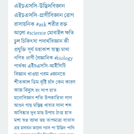
এইচএসসি-উদ্ভিদবিজ্ঞান
এইচএসসি-প্রাণীবিজ্ঞান
রোগ
রাসায়নিক
#ask
শরীর
রক্ত
আলো
#science
মোবাইল
ক্ষতি
চুল
চিকিৎসা
পদার্থবিজ্ঞান
কী
প্রযুক্তি
সূর্য
মহাকাশ
স্বাস্থ্য
মাথা
গণিত
প্রাণী
বৈজ্ঞানিক
#biology
পার্থক্য
এইচএসসি-আইসিটি
বিজ্ঞান
খাওয়া
গরম
#জানতে
শীতকাল
ডিম
বৃষ্টি
চাঁদ
কেন
কারণ
কাজ
বিদ্যুৎ
রং
সাপ
রাত
মনোবিজ্ঞান
শক্তি
উপকারিতা
লাল
আগুন
গাছ
মস্তিষ্ক
খাবার
সাদা
শব্দ
আবিষ্কার
দুধ
মাছ
উপায়
ঠাণ্ডা
হাত
মশা
স্বপ্ন
ব্যাথা
ভয়
তাপমাত্রা
বাতাস
গ্রহ
রসায়ন
কালো
গ্যাস
পা
উদ্ভিদ
পাখি