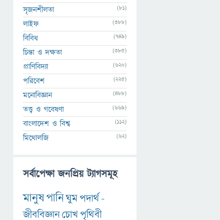
(81)
সৃজনশীলতা
(388)
লাইফ
(749)
বিবিধ
(385)
চিন্তা ও দক্ষতা
(620)
প্রাণিবিদ্যা
(225)
পরিবেশ
(488)
মনোবিজ্ঞান
(669)
তত্ত্ব ও গবেষণা
(112)
বাংলাদেশ ও বিশ্ব
(62)
মিথোলজি
সর্বাপেক্ষা জনপ্রিয় ট্যাগসমূহ
মানুষ
পানি
ঘুম
পদার্থ
-
জীববিজ্ঞান
চোখ
পৃথিবী