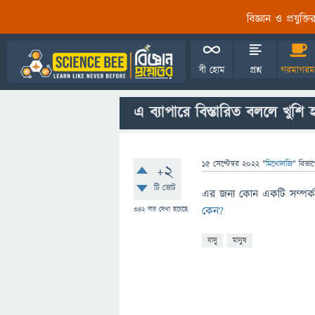
বিজ্ঞান ও প্রযুক্
বী হোম
প্রশ্ন
গরমাগরম
এ ব্যাপারে বিস্তারিত বললে খুশি
15 সেপ্টেম্বর 2022
"
মিথোলজি
" বিভা
+2
টি ভোট
এর জন্য কোন একটি সম্পর্কয
কেন?
342
বার দেখা হয়েছে
যাদু
মানুষ