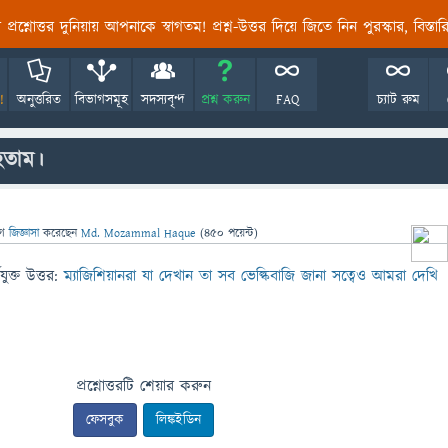
তির প্রশ্নোত্তর দুনিয়ায় আপনাকে স্বাগতম! প্রশ্ন-উত্তর দিয়ে জিতে নিন পুরস্কার, বিস্ত
!
অনুত্তরিত
বিভাগসমূহ
সদস্যবৃন্দ
প্রশ্ন করুন
FAQ
চ্যাট রুম
 হতাম।
গে
জিজ্ঞাসা
করেছেন
Md. Mozammal Haque
(
450
পয়েন্ট)
ুক্ত উত্তর:
ম্যাজিশিয়ানরা যা দেখান তা সব ভেল্কিবাজি জানা সত্বেও আমরা দেখি
প্রশ্নোত্তরটি শেয়ার করুন
ফেসবুক
লিঙ্কইডিন