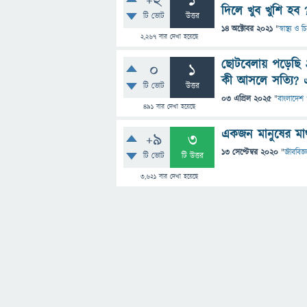
+2
1
দিলে খুব খুশি হ
টি ভোট
উত্তর
14 অক্টোবর 2021
"
স্বাস্থ্য ও
2,267
বার দেখা হয়েছে
ছোটবেলায় পড়েছি ২
0
1
কী আসলে সত্যি? এ
টি ভোট
উত্তর
03 এপ্রিল 2025
"
বাংলাদেশ ও
491
বার দেখা হয়েছে
একজন মানুষের মাথ
+9
3
13 সেপ্টেম্বর 2020
"
জীববিজ্ঞ
টি ভোট
টি উত্তর
3,621
বার দেখা হয়েছে