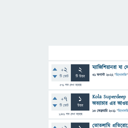
ম্যাজিশিয়ানরা যা 
+2
2
31 অগাস্ট 2022
"
মিথোলজি
"
টি ভোট
টি উত্তর
571
বার দেখা হয়েছে
Kola Superdeep B
+7
1
অত্যাচার এর আওয়া
টি ভোট
উত্তর
13 ফেব্রুয়ারি 2021
"
মিথোলজ
1,431
বার দেখা হয়েছে
তোতলামি প্রতিরোধ