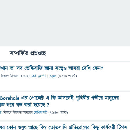
সম্পর্কিত প্রশ্নগুচ্ছ
দেখান তা সব ভেল্কিবাজি জানা সত্বেও আমরা দেখি কেন?
 বিভাগে
জিজ্ঞাসা
করেছেন
Md. Ariful Haque
(
4,010
পয়েন্ট)
orehole এর প্রোজেক্ট এ কি আসলেই পৃথিবীর গভীরে মানুষের
জ শুনে বন্ধ করা হয়েছে ?
ি
" বিভাগে
জিজ্ঞাসা
করেছেন
নোশিন মাহি
(
7,940
পয়েন্ট)
ের কোন ওষুধ আছে কি? তোতলামি প্রতিরোধের কিছু কার্যকরী টিপস