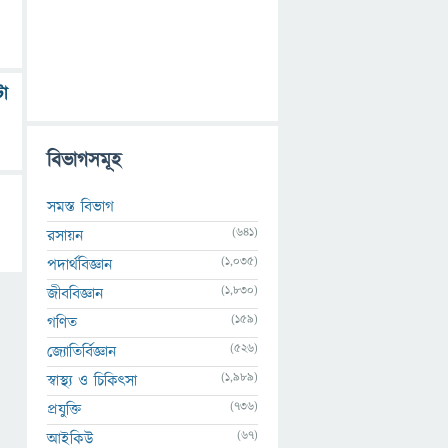
টা
বিভাগসমূহ
সমস্ত বিভাগ
(641)
রসায়ন
(1,035)
পদার্থবিজ্ঞান
(1,830)
জীববিজ্ঞান
(159)
গণিত
(526)
জ্যোতির্বিজ্ঞান
(1,989)
স্বাস্থ্য ও চিকিৎসা
(736)
প্রযুক্তি
(67)
আইকিউ