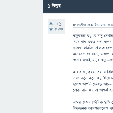
1
উত্তর
+1
15 সেপ্টেম্বর 2022
উত্তর প্রদান
করে
টি ভোট
যাদুকররা শুধু যে যাদু দেখা
সময় নানা রকম কথা বলেন, ব
অনেক কার্ডকে সাজিয়ে ফেলা
মনোযোগ ঘোরানো, এগুলো ম
দেখার জন্যই মানুষ যাদু দে
আবার যাদুকররা তাদের বিভিন
এবং নতুন নতুন যাদু দিয়ে 
হলেও আপনি যেহেতু জানেন
বোকা বনে যান বা আশ্চর্য হ
আমরা যেমন ভৌতিক মুভি দে
বিপজ্জনক কাজগুলোকেও পছন