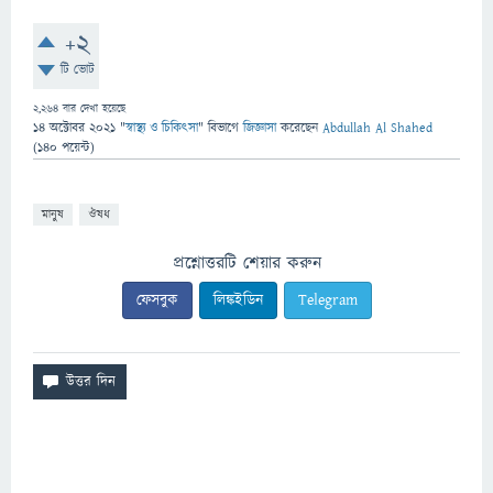
+2
টি ভোট
2,264
বার দেখা হয়েছে
14 অক্টোবর 2021
"
স্বাস্থ্য ও চিকিৎসা
" বিভাগে
জিজ্ঞাসা
করেছেন
Abdullah Al Shahed
(
140
পয়েন্ট)
মানুষ
ঔষধ
প্রশ্নোত্তরটি শেয়ার করুন
ফেসবুক
লিঙ্কইডিন
Telegram