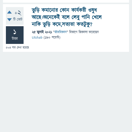
ভুড়ি কমানোর কোন কার্যকরী ওষুধ
+2
আছে।অনেকেই বলে লেবু পানি খেলে
টি ভোট
নাকি ভুড়ি কমে,সত্যতা কতটুকু?
1
25 জুলাই 2021
"
জীববিজ্ঞান
" বিভাগে
জিজ্ঞাসা
করেছেন
Utshab
(
190
পয়েন্ট)
উত্তর
504
বার দেখা হয়েছে