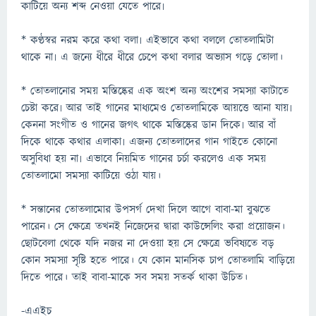
কাটিয়ে অন্য শব্দ নেওয়া যেতে পারে৷
* কণ্ঠস্বর নরম করে কথা বলা৷ এইভাবে কথা বললে তোতলামিটা
থাকে না৷ এ জন্যে ধীরে ধীরে চেপে কথা বলার অভ্যাস গড়ে তোলা।
* তোতলানোর সময় মস্তিষ্কের এক অংশ অন্য অংশের সমস্যা কাটাতে
চেষ্টা করে৷ আর তাই গানের মাধ্যমেও তোতলামিকে আয়ত্তে আনা যায়৷
কেননা সংগীত ও গানের জগৎ থাকে মস্তিষ্কের ডান দিকে৷ আর বাঁ
দিকে থাকে কথার এলাকা৷ এজন্য তোতলাদের গান গাইতে কোনো
অসুবিধা হয় না৷ এভাবে নিয়মিত গানের চর্চা করলেও এক সময়
তোতলামো সমস্যা কাটিয়ে ওঠা যায়।
* সন্তানের তোতলামোর উপসর্গ দেখা দিলে আগে বাবা-মা বুঝতে
পারেন। সে ক্ষেত্রে তখনই নিজেদের দ্বারা কাউন্সেলিং করা প্রয়োজন।
ছোটবেলা থেকে যদি নজর না দেওয়া হয় সে ক্ষেত্রে ভবিষ্যতে বড়
কোন সমস্যা সৃষ্টি হতে পারে। যে কোন মানসিক চাপ তোতলামি বাড়িয়ে
দিতে পারে। তাই বাবা-মাকে সব সময় সতর্ক থাকা উচিত।
-এএইচ