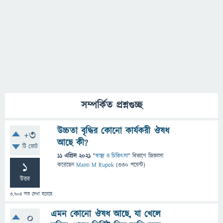
সম্পর্কিত প্রশ্নগুচ্ছ
উচ্চতা বৃদ্ধির কোনো কার্যকরী ঔষধ
+3
আছে কী?
টি ভোট
11 এপ্রিল 2021
"
স্বাস্থ্য ও চিকিৎসা
" বিভাগে
জিজ্ঞাসা
1
করেছেন
MaHi M Rupok
(
330
পয়েন্ট)
উত্তর
3,704
বার দেখা হয়েছে
এমন কোনো ঔষধ আছে, যা খেলে
0