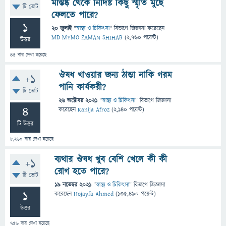
মস্তিষ্ক থেকে নির্দিষ্ট কিছু স্মৃতি মুছে
টি ভোট
ফেলতে পারে?
1
20 জুলাই
"
স্বাস্থ্য ও চিকিৎসা
" বিভাগে
জিজ্ঞাসা
করেছেন
MD MYMO ZAMAN SHIHAB
(
2,760
পয়েন্ট)
উত্তর
45
বার দেখা হয়েছে
ঔষধ খাওয়ার জন্য ঠান্ডা নাকি গরম
+1
পানি কার্যকরী?
টি ভোট
26 অক্টোবর 2021
"
স্বাস্থ্য ও চিকিৎসা
" বিভাগে
জিজ্ঞাসা
4
করেছেন
Kanija Afroz
(
2,140
পয়েন্ট)
টি উত্তর
8,260
বার দেখা হয়েছে
ব্যথার ঔষধ খুব বেশি খেলে কী কী
+1
রোগ হতে পারে?
টি ভোট
19 নভেম্বর 2021
"
স্বাস্থ্য ও চিকিৎসা
" বিভাগে
জিজ্ঞাসা
1
করেছেন
Hojayfa Ahmed
(
135,490
পয়েন্ট)
উত্তর
756
বার দেখা হয়েছে