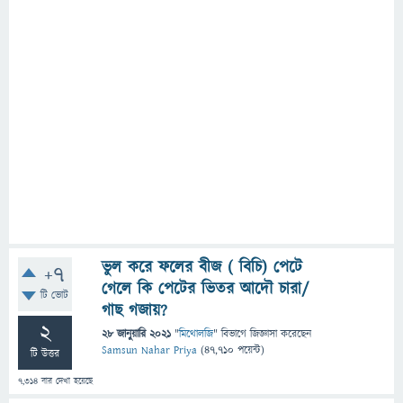
ভুল করে ফলের বীজ ( বিচি) পেটে
+7
গেলে কি পেটের ভিতর আদৌ চারা/
টি ভোট
গাছ গজায়?
2
28 জানুয়ারি 2021
"
মিথোলজি
" বিভাগে
জিজ্ঞাসা
করেছেন
Samsun Nahar Priya
(
47,710
পয়েন্ট)
টি উত্তর
7,314
বার দেখা হয়েছে