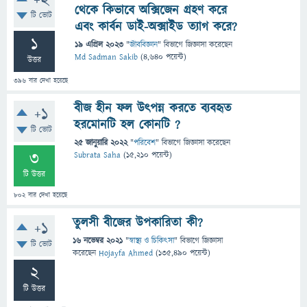
+2
থেকে কিভাবে অক্সিজেন গ্রহণ করে
টি ভোট
এবং কার্বন ডাই-অক্সাইড ত্যাগ করে?
1
19 এপ্রিল 2023
"
জীববিজ্ঞান
" বিভাগে
জিজ্ঞাসা
করেছেন
Md Sadman Sakib
(
4,640
পয়েন্ট)
উত্তর
396
বার দেখা হয়েছে
বীজ হীন ফল উৎপন্ন করতে ব্যবহৃত
+1
হরমোনটি হল কোনটি ?
টি ভোট
25 জানুয়ারি 2022
"
পরিবেশ
" বিভাগে
জিজ্ঞাসা
করেছেন
3
Subrata Saha
(
15,210
পয়েন্ট)
টি উত্তর
802
বার দেখা হয়েছে
তুলসী বীজের উপকারিতা কী?
+1
16 নভেম্বর 2021
"
স্বাস্থ্য ও চিকিৎসা
" বিভাগে
জিজ্ঞাসা
টি ভোট
করেছেন
Hojayfa Ahmed
(
135,490
পয়েন্ট)
2
টি উত্তর