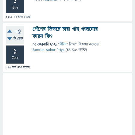
1
উত্তর
1,212
বার দেখা হয়েছে
পেঁপের ভিতরে চারা গাছ গজানোর
+5
কারন কি?
টি ভোট
01 ফেব্রুয়ারি 2021
"
বিবিধ
" বিভাগে
জিজ্ঞাসা
করেছেন
1
Samsun Nahar Priya
(
47,710
পয়েন্ট)
উত্তর
546
বার দেখা হয়েছে