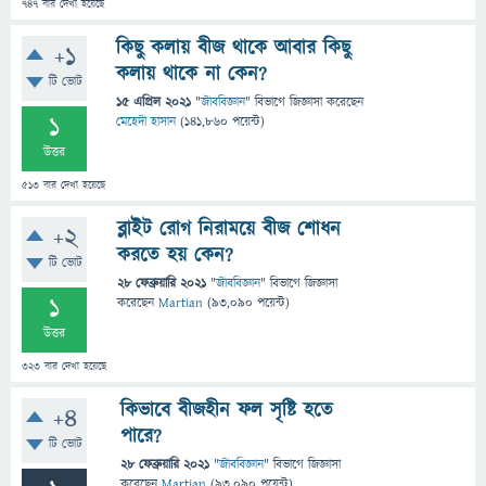
747
বার দেখা হয়েছে
কিছু কলায় বীজ থাকে আবার কিছু
+1
কলায় থাকে না কেন?
টি ভোট
15 এপ্রিল 2021
"
জীববিজ্ঞান
" বিভাগে
জিজ্ঞাসা
করেছেন
1
মেহেদী হাসান
(
141,860
পয়েন্ট)
উত্তর
513
বার দেখা হয়েছে
ব্লাইট রোগ নিরাময়ে বীজ শোধন
+2
করতে হয় কেন?
টি ভোট
28 ফেব্রুয়ারি 2021
"
জীববিজ্ঞান
" বিভাগে
জিজ্ঞাসা
1
করেছেন
Martian
(
93,090
পয়েন্ট)
উত্তর
323
বার দেখা হয়েছে
কিভাবে বীজহীন ফল সৃষ্টি হতে
+4
পারে?
টি ভোট
28 ফেব্রুয়ারি 2021
"
জীববিজ্ঞান
" বিভাগে
জিজ্ঞাসা
করেছেন
Martian
(
93,090
পয়েন্ট)