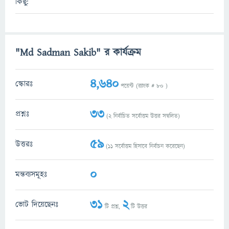
কিছু:
"Md Sadman Sakib" র কার্যক্রম
4,640
স্কোরঃ
পয়েন্ট (র‌্যাংক #
80
)
33
প্রশ্নঃ
(
2
নির্বাচিত সর্বোত্তম উত্তর সম্বলিত)
59
উত্তরঃ
(
11
সর্বোত্তম হিসাবে নির্বাচন করেছেন)
0
মন্তব্যসমূহঃ
31
2
ভোট দিয়েছেনঃ
টি প্রশ্ন,
টি উত্তর