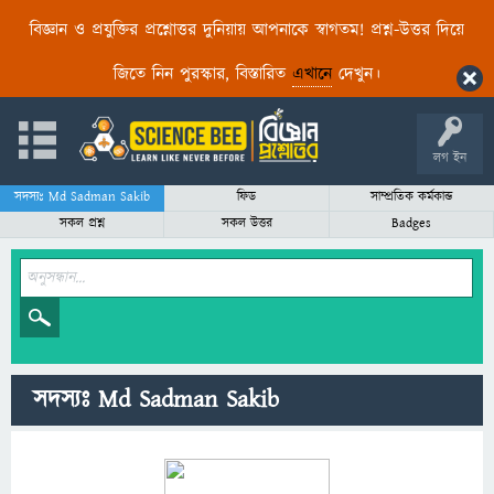
বিজ্ঞান ও প্রযুক্তির প্রশ্নোত্তর দুনিয়ায় আপনাকে স্বাগতম! প্রশ্ন-উত্তর দিয়ে
জিতে নিন পুরস্কার, বিস্তারিত
এখানে
দেখুন।
লগ ইন
সদস্যঃ Md Sadman Sakib
ফিড
সাম্প্রতিক কর্মকান্ড
সকল প্রশ্ন
সকল উত্তর
Badges
সদস্যঃ Md Sadman Sakib