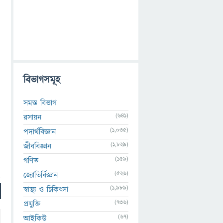
বিভাগসমূহ
সমস্ত বিভাগ
(641)
রসায়ন
(1,035)
পদার্থবিজ্ঞান
(1,829)
জীববিজ্ঞান
(159)
গণিত
(526)
জ্যোতির্বিজ্ঞান
(1,989)
স্বাস্থ্য ও চিকিৎসা
(736)
প্রযুক্তি
(67)
আইকিউ