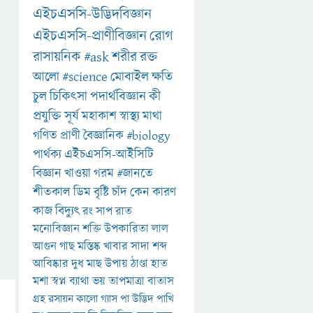
এইচএসসি-উদ্ভিদবিজ্ঞান
এইচএসসি-প্রাণীবিজ্ঞান
রোগ
রাসায়নিক
#ask
শরীর
রক্ত
আলো
#science
মোবাইল
ক্ষতি
চুল
চিকিৎসা
পদার্থবিজ্ঞান
কী
প্রযুক্তি
সূর্য
মহাকাশ
স্বাস্থ্য
মাথা
গণিত
প্রাণী
বৈজ্ঞানিক
#biology
পার্থক্য
এইচএসসি-আইসিটি
বিজ্ঞান
খাওয়া
গরম
#জানতে
শীতকাল
ডিম
বৃষ্টি
চাঁদ
কেন
কারণ
কাজ
বিদ্যুৎ
রং
সাপ
রাত
মনোবিজ্ঞান
শক্তি
উপকারিতা
লাল
আগুন
গাছ
মস্তিষ্ক
খাবার
সাদা
শব্দ
আবিষ্কার
দুধ
মাছ
উপায়
ঠাণ্ডা
হাত
মশা
স্বপ্ন
ব্যাথা
ভয়
তাপমাত্রা
বাতাস
গ্রহ
রসায়ন
কালো
গ্যাস
পা
উদ্ভিদ
পাখি