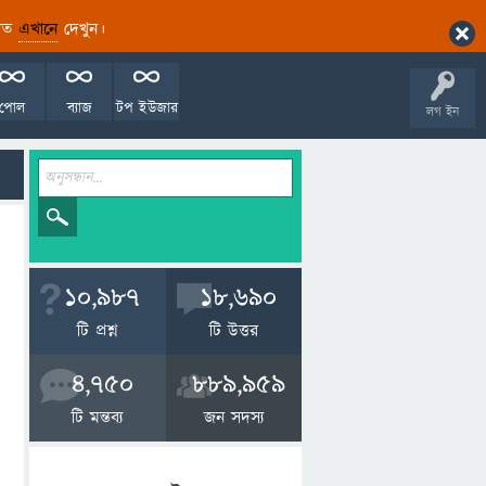
ারিত
এখানে
দেখুন।
পোল
ব্যাজ
টপ ইউজার
লগ ইন
10,987
18,690
টি প্রশ্ন
টি উত্তর
4,750
889,959
টি মন্তব্য
জন সদস্য