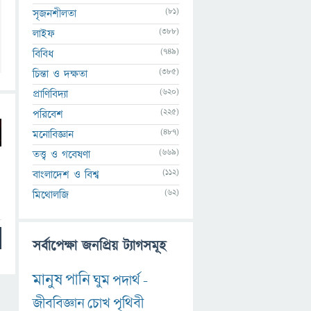
(81)
সৃজনশীলতা
(388)
লাইফ
(749)
বিবিধ
(385)
চিন্তা ও দক্ষতা
(620)
প্রাণিবিদ্যা
(225)
পরিবেশ
(487)
মনোবিজ্ঞান
(669)
তত্ত্ব ও গবেষণা
(112)
বাংলাদেশ ও বিশ্ব
(62)
মিথোলজি
সর্বাপেক্ষা জনপ্রিয় ট্যাগসমূহ
মানুষ
পানি
ঘুম
পদার্থ
-
জীববিজ্ঞান
চোখ
পৃথিবী