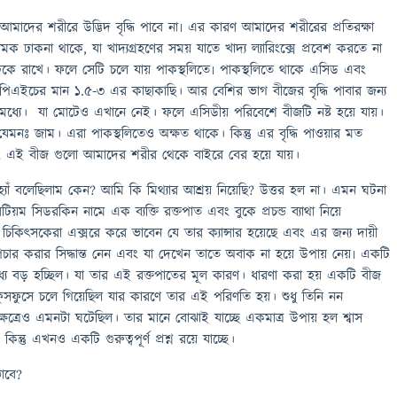
দের শরীরে উদ্ভিদ বৃদ্ধি পাবে না৷ এর কারণ আমাদের শরীরের প্রতিরক্ষা
টিস নামক ঢাকনা থাকে, যা খাদ্যগ্রহণের সময় যাতে খাদ্য ল্যারিংক্সে প্রবেশ করতে না
ে ঢেকে রাখে। ফলে সেটি চলে যায় পাকস্থলিতে৷ পাকস্থলিতে থাকে এসিড এবং
িএইচের মান ১.৫-৩ এর কাছাকাছি। আর বেশির ভাগ বীজের বৃদ্ধি পাবার জন্য
্যে। যা মোটেও এখানে নেই। ফলে এসিডীয় পরিবেশে বীজটি নষ্ট হয়ে যায়।
েমনঃ জাম। এরা পাকস্থলিতেও অক্ষত থাকে। কিন্তু এর বৃদ্ধি পাওয়ার মত
 এই বীজ গুলো আমাদের শরীর থেকে বাইরে বের হয়ে যায়।
্যাঁ বলেছিলাম কেন? আমি কি মিথ্যার আশ্রয় নিয়েছি? উত্তর হল না। এমন ঘটনা
ম সিডরকিন নামে এক ব্যক্তি রক্তপাত এবং বুকে প্রচন্ড ব্যাথা নিয়ে
চিকিৎসকেরা এক্সরে করে ভাবেন যে তার ক্যান্সার হয়েছে এবং এর জন্য দায়ী
োপচার করার সিদ্ধান্ত নেন এবং যা দেখেন তাতে অবাক না হয়ে উপায় নেয়৷ একটি
যে বড় হচ্ছিল। যা তার এই রক্তপাতের মূল কারণ। ধারণা করা হয় একটি বীজ
ফুসফুসে চলে গিয়েছিল যার কারণে তার এই পরিণতি হয়। শুধু তিনি নন
ষেত্রেও এমনটা ঘটেছিল। তার মানে বোঝাই যাচ্ছে একমাত্র উপায় হল শ্বাস
িন্তু এখনও একটি গুরুত্বপূর্ণ প্রশ্ন রয়ে যাচ্ছে।
ভাবে?