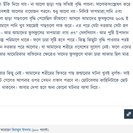
ে উঁকি দিয়ে যায়। না আলো ছাড়া গাছ সত্যিই বৃদ্ধি পায়না৷ সালোকসংশ্লেষণ করে
শ্যই আলোর প্রয়োজন পরবে৷ শুধু আলো নয়। নিদিষ্ট তাপমাত্রা,পানি এবং
ো ছাড়া গাছগুলো বৃদ্ধি পেয়েছিল কীভাবে? আসলে আমাদের ফুসফুসের ৬০% ই
িমাণে পানি খুব সহজেই গাছগুলো লাভ করে। এর পরে যেটা দরকার সেটা হল
্ণ। আর আমাদের ফুসফুসের তাপমাত্রা প্রায় ৩৭° সেলসিয়াস। আর পুষ্টি উপাদান
 পরিমাণে থাকে। ফলে চারা সৃষ্টি হতে পারে। কিন্তু কিছুটা বৃদ্ধি পাওয়ার পরই
তখন দরকার পরে আলোর। যা আমাদের শরীরে প্রবেশের সুযোগ নেই৷ ফলে এদের
 আর আমেরিকার ব্যক্তিদের ক্ষেত্রেও তাদের ফুসফুসে থাকা চারা আকার ছিল মাত্র
ার কিছু নেই। আমাদের শরীরের ভিতরে গাছ জন্মানোর ঘটনা খুবই দুর্লভ৷ তাই
পেটে গেলেও আপনার ওপর তেমন প্রভাব পরবে না৷ ছোটবেলার কাহিনিটাকে ছোট
 থাকবেন। আবার দেখা হবে অন্য কোনো ঘটনার ব্যাখা নিয়ে।
ে
করেছেন
রিয়াজুল ইসলাম
(
100
পয়েন্ট)