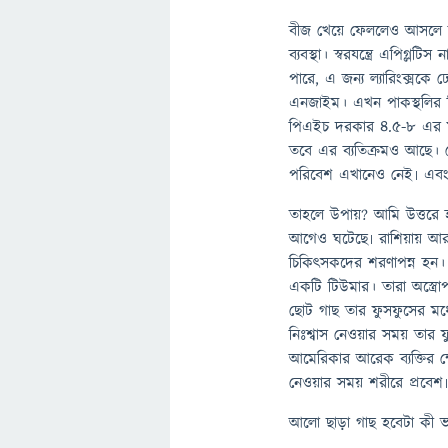
বীজ খেয়ে ফেললেও আসলে আমা
ব্যবস্থা। স্বরযন্ত্রে এপিগ্ল
পারে, এ জন্য ল্যারিংক্সক
এনজাইম। এখন পাকস্থলির প
পিএইচ দরকার ৪.৫-৮ এর মধ
তবে এর ব্যতিক্রমও আছে। য
পরিবেশ এখানেও নেই৷ এবং
তাহলে উপায়? আমি উত্তরে হ
আগেও ঘটেছে৷ রাশিয়ায় আরটিয়
চিকিৎসকদের শরণাপন্ন হন। 
একটি টিউমার। তারা অস্ত্র
ছোট গাছ তার ফুসফুসের মধ্
নিঃশ্বাস নেওয়ার সময় তার 
আমেরিকার আরেক ব্যক্তির ক্
নেওয়ার সময় শরীরে প্রবেশ৷ ক
আলো ছাড়া গাছ হবেটা কী 