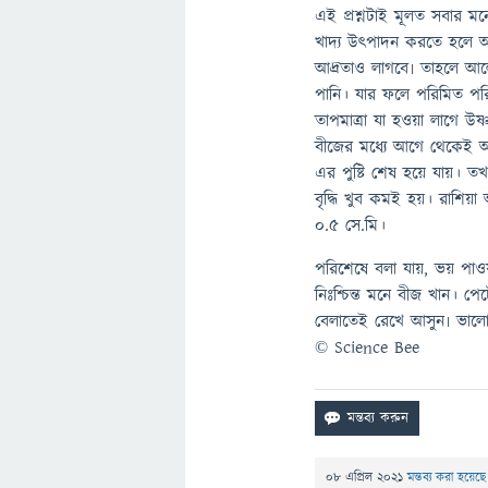
এই প্রশ্নটাই মূলত সবার মন
খাদ্য উৎপাদন করতে হলে অব
আদ্রতাও লাগবে৷ তাহলে আল
পানি। যার ফলে পরিমিত পর
তাপমাত্রা যা হওয়া লাগে উষ
বীজের মধ্যে আগে থেকেই অল্প
এর পুষ্টি শেষ হয়ে যায়। 
বৃদ্ধি খুব কমই হয়। রাশিয়া
০.৫ সে.মি।
পরিশেষে বলা যায়, ভয় পাওয়
নিঃশ্চিন্ত মনে বীজ খান। 
বেলাতেই রেখে আসুন৷ ভালো
© Science Bee
08 এপ্রিল 2021
মন্তব্য করা হয়েছ