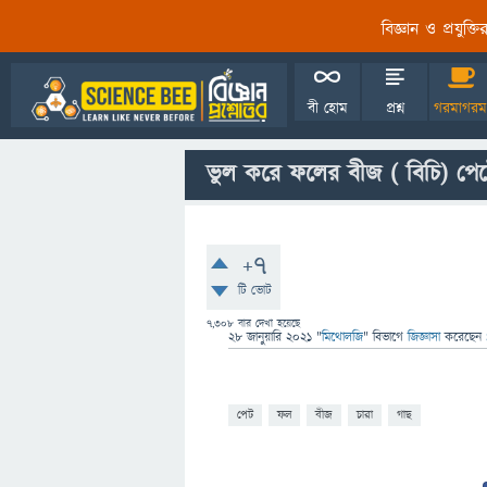
বিজ্ঞান ও প্রযুক্
বী হোম
প্রশ্ন
গরমাগরম
ভুল করে ফলের বীজ ( বিচি) প
+7
টি ভোট
7,308
বার দেখা হয়েছে
28 জানুয়ারি 2021
"
মিথোলজি
" বিভাগে
জিজ্ঞাসা
করেছেন
পেট
ফল
বীজ
চারা
গাছ