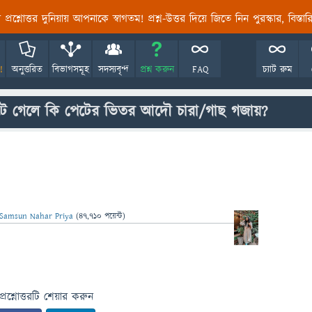
তির প্রশ্নোত্তর দুনিয়ায় আপনাকে স্বাগতম! প্রশ্ন-উত্তর দিয়ে জিতে নিন পুরস্কার, বিস্ত
!
অনুত্তরিত
বিভাগসমূহ
সদস্যবৃন্দ
প্রশ্ন করুন
FAQ
চ্যাট রুম
েটে গেলে কি পেটের ভিতর আদৌ চারা/গাছ গজায়?
Samsun Nahar Priya
(
47,710
পয়েন্ট)
প্রশ্নোত্তরটি শেয়ার করুন