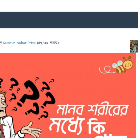
েন
Samsun Nahar Priya
(
47,710
পয়েন্ট)