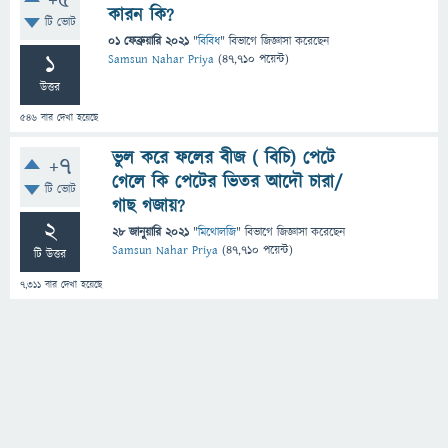
+5
কারন কি?
টি ভোট
01 ফেব্রুয়ারি 2021
"
বিবিধ
" বিভাগে
জিজ্ঞাসা
করেছেন
1
Samsun Nahar Priya
(
47,710
পয়েন্ট)
উত্তর
546
বার দেখা হয়েছে
ভুল করে ফলের বীজ ( বিচি) পেটে
+7
গেলে কি পেটের ভিতর আদৌ চারা/
টি ভোট
গাছ গজায়?
2
28 জানুয়ারি 2021
"
মিথোলজি
" বিভাগে
জিজ্ঞাসা
করেছেন
Samsun Nahar Priya
(
47,710
পয়েন্ট)
টি উত্তর
7,311
বার দেখা হয়েছে