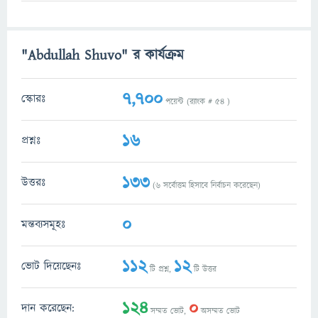
"Abdullah Shuvo" র কার্যক্রম
7,700
স্কোরঃ
পয়েন্ট (র‌্যাংক #
54
)
16
প্রশ্নঃ
133
উত্তরঃ
(
6
সর্বোত্তম হিসাবে নির্বাচন করেছেন)
0
মন্তব্যসমূহঃ
112
12
ভোট দিয়েছেনঃ
টি প্রশ্ন,
টি উত্তর
124
0
দান করেছেন:
সম্মত ভোট,
অসম্মত ভোট