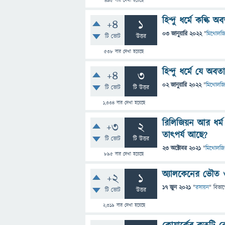
495
বার দেখা হয়েছে
হিন্দু ধর্মে কল্ক
+4
1
03 জানুয়ারি 2022
"
মিথোলজ
টি ভোট
উত্তর
538
বার দেখা হয়েছে
হিন্দু ধর্মে যে অ
+4
3
02 জানুয়ারি 2022
"
মিথোলজি
টি ভোট
টি উত্তর
1,334
বার দেখা হয়েছে
রিলিজিয়ন আর ধর্ম
+3
2
তাৎপর্য আছে?
টি ভোট
টি উত্তর
23 অক্টোবর 2021
"
মিথোলজি
895
বার দেখা হয়েছে
অ্যালকেনের ভৌত ও
+2
1
17 জুন 2021
"
রসায়ন
" বিভা
টি ভোট
উত্তর
2,319
বার দেখা হয়েছে