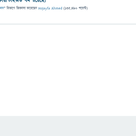
য়ান্টাইজড ধর্ম রয়েছে?
্ঞান
" বিভাগে
জিজ্ঞাসা
করেছেন
Hojayfa Ahmed
(
135,490
পয়েন্ট)