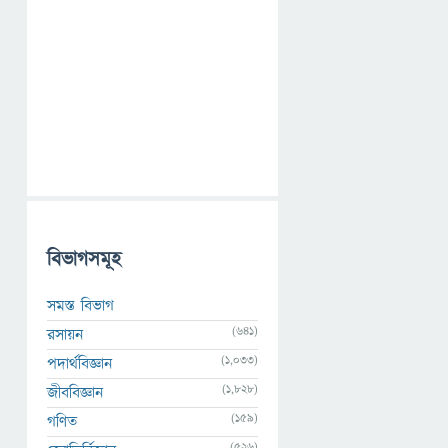
বিভাগসমূহ
সমস্ত বিভাগ
(641)
রসায়ন
(1,033)
পদার্থবিজ্ঞান
(1,828)
জীববিজ্ঞান
(159)
গণিত
(526)