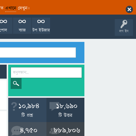
ারিত
এখানে
দেখুন।
পোল
ব্যাজ
টপ ইউজার
লগ ইন
10,984
18,690
টি প্রশ্ন
টি উত্তর
4,750
889,806