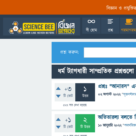
বিজ্ঞান ও প্রযুক্
বী হোম
প্রশ্ন
গরমাগরম
প্রশ্ন করুন:
ধর্ম ট্যাগধারী সাম্প্রতিক প্রশ্নগুলো
প্রশ্নঃ "আনারস" এব
+3
1
02 অগাস্ট 2022
"
সৃজনশীলত
টি ভোট
উত্তর
527
বার দেখা হয়েছে
অতিতারল্য বলতে 
+1
2
10 জানুয়ারি 2022
"
পদার্থবিজ্
টি ভোট
টি উত্তর