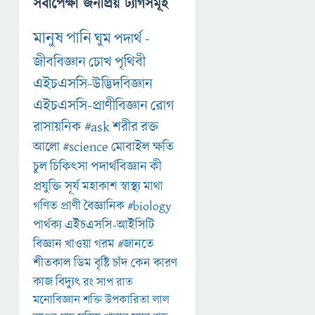
সর্বাপেক্ষা জনপ্রিয় ট্যাগসমূহ
মানুষ
পানি
ঘুম
পদার্থ
-
জীববিজ্ঞান
চোখ
পৃথিবী
এইচএসসি-উদ্ভিদবিজ্ঞান
এইচএসসি-প্রাণীবিজ্ঞান
রোগ
রাসায়নিক
#ask
শরীর
রক্ত
আলো
#science
মোবাইল
ক্ষতি
চুল
চিকিৎসা
পদার্থবিজ্ঞান
কী
প্রযুক্তি
সূর্য
মহাকাশ
স্বাস্থ্য
মাথা
গণিত
প্রাণী
বৈজ্ঞানিক
#biology
পার্থক্য
এইচএসসি-আইসিটি
বিজ্ঞান
খাওয়া
গরম
#জানতে
শীতকাল
ডিম
বৃষ্টি
চাঁদ
কেন
কারণ
কাজ
বিদ্যুৎ
রং
সাপ
রাত
মনোবিজ্ঞান
শক্তি
উপকারিতা
লাল