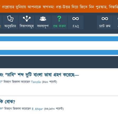
তির প্রশ্নোত্তর দুনিয়ায় আপনাকে স্বাগতম! প্রশ্ন-উত্তর দিয়ে জিতে নিন পুরস্কার, বিস্ত
!
অনুত্তরিত
বিভাগসমূহ
সদস্যবৃন্দ
প্রশ্ন করুন
FAQ
চ্যাট রুম
ং "চাবি" শব্দ দুটি বাংলা ভাষা গ্রহণ করেছে---
া
" বিভাগে
জিজ্ঞাসা
করেছেন
Tanzila
(
460
পয়েন্ট)
কি বোঝ?
ঞান
" বিভাগে
জিজ্ঞাসা
করেছেন
R Atiqur
(
43,950
পয়েন্ট)