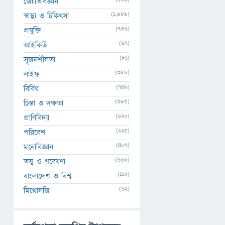
জ্যোতির্বিজ্ঞান
(1,989)
স্বাস্থ্য ও চিকিৎসা
(736)
প্রযুক্তি
(67)
আইকিউ
(81)
সৃজনশীলতা
(388)
লাইফ
(749)
বিবিধ
(385)
চিন্তা ও দক্ষতা
(620)
প্রাণিবিদ্যা
(225)
পরিবেশ
(487)
মনোবিজ্ঞান
(669)
তত্ত্ব ও গবেষণা
(112)
বাংলাদেশ ও বিশ্ব
(62)
মিথোলজি