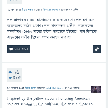
26 জুন 2021
উত্তর প্রদান
করেছেন
বিজ্ঞানের পোকা ৮
(
54,300
পয়েন্ট)
লাল ভালােবাসার রঙ- আক্রান্তদের প্রতি ভালােবাসা। লাল অর্থ রক্ত-
আক্রান্তদের কষ্টের প্রকাশ। লাল সাবধানতার প্রতীক- আক্রান্তদের
সতর্ককরণ। ১৯৯২ সালের ইস্টার সানডেতে ইউরােপে লাল ফিতাকে
এইডসের প্রতীক হিসেবে প্রথম ব্যবহার করা হয় ।
+1
টি ভোট
15 নভেম্বর 2021
উত্তর প্রদান
করেছেন
Abdullah Shuvo
(
7,700
পয়েন্ট)
Inspired by the yellow ribbons honoring American
soldiers serving in the Gulf war, the artists chose to