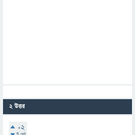
2
উত্তর
+2
টি ভোট