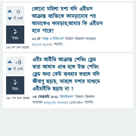
কোনো মহিলা মশা যদি এইডস
0
আক্রান্ত ব্যাক্তিকে কামড়ানোর পর
টি ভোট
আমাকেও কামড়ায়,আমার কি এইডস
1
হতে পারে?
উত্তর
02 মে
"
স্বাস্থ্য ও চিকিৎসা
" বিভাগে
জিজ্ঞাসা
করেছেন
Mynul
(
1,020
পয়েন্ট)
174
বার দেখা হয়েছে
এইচ আইভি আক্রান্ত শেভিং ব্লেড
+4
দ্বারা আঘাত প্রাপ্ত হলে উক্ত শেভিং
টি ভোট
ব্লেড অন্য কেউ ব্যবহার করলে যদি
1
জীবাণু ছড়ায়, তাহলে মশার মাধ্যমে
এইচাইভি ছড়ায় না ?
উত্তর
05 ফেব্রুয়ারি 2021
"
জীববিজ্ঞান
" বিভাগে
জিজ্ঞাসা
748
বার দেখা হয়েছে
করেছেন
Hojayfa Ahmed
(
135,490
পয়েন্ট)