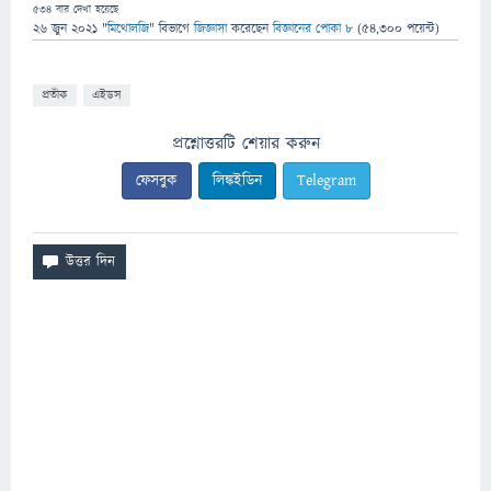
534
বার দেখা হয়েছে
26 জুন 2021
"
মিথোলজি
" বিভাগে
জিজ্ঞাসা
করেছেন
বিজ্ঞানের পোকা ৮
(
54,300
পয়েন্ট)
প্রতীক
এইডস
প্রশ্নোত্তরটি শেয়ার করুন
ফেসবুক
লিঙ্কইডিন
Telegram