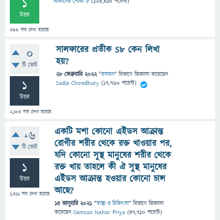
1
বিজ্ঞানের পোকা ৫
(
123,410
পয়েন্ট)
উত্তর
399
বার দেখা হয়েছে
সালফারের প্রতীক S8 কেন লিখা
0
হয়?
টি ভোট
28 ফেব্রুয়ারি 2022
"
রসায়ন
" বিভাগে
জিজ্ঞাসা
করেছেন
1
Sadia Chowdhury
(
17,760
পয়েন্ট)
উত্তর
2,183
বার দেখা হয়েছে
একটি মশা কোনো এইডস আক্রান্ত
+6
রোগীর শরীর থেকে রক্ত খাওয়ার পর,
টি ভোট
যদি কোনো সুস্থ মানুষের শরীর থেকে
1
রক্ত খায় তাহলে কী ঐ সুস্থ মানুষের
এইডস আক্রান্ত হওয়ার কোনো চান্স
উত্তর
আছে?
1,311
বার দেখা হয়েছে
15 জানুয়ারি 2021
"
স্বাস্থ্য ও চিকিৎসা
" বিভাগে
জিজ্ঞাসা
করেছেন
Samsun Nahar Priya
(
47,710
পয়েন্ট)