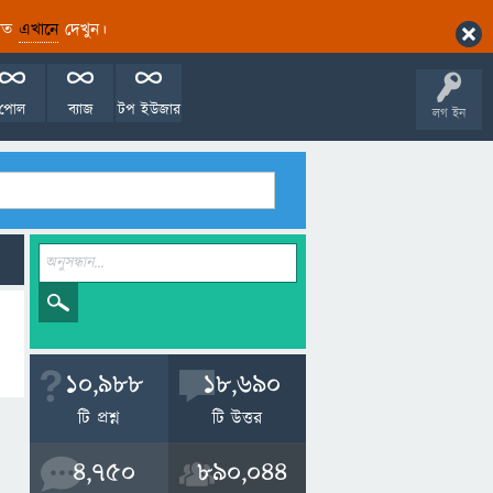
ারিত
এখানে
দেখুন।
পোল
ব্যাজ
টপ ইউজার
লগ ইন
10,988
18,690
টি প্রশ্ন
টি উত্তর
4,750
890,044