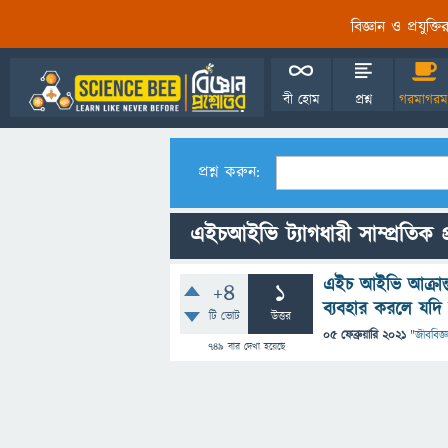
বিজ্ঞান ও প্রযুক্
বী হোম
প্রশ্ন
গরমাগরম
প্রশ্ন করুন:
এইচআইভি ট্যাগধারী সাম্প্রতিক প্
এইচ আইভি আক্রান্ত 
+4
1
ব্যবহার করলে যদি
টি ভোট
উত্তর
05 ফেব্রুয়ারি 2021
"
জীববিজ্ঞ
749
বার দেখা হয়েছে