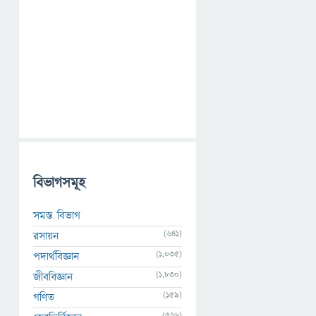
বিভাগসমূহ
সমস্ত বিভাগ
(641)
রসায়ন
(1,035)
পদার্থবিজ্ঞান
(1,830)
জীববিজ্ঞান
(159)
গণিত
(526)