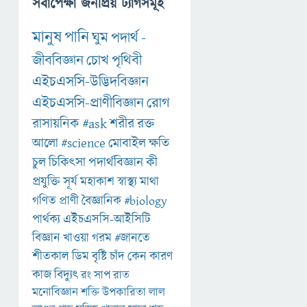
সর্বাপেক্ষা জনপ্রিয় ট্যাগসমূহ
মানুষ
পানি
ঘুম
পদার্থ
-
জীববিজ্ঞান
চোখ
পৃথিবী
এইচএসসি-উদ্ভিদবিজ্ঞান
এইচএসসি-প্রাণীবিজ্ঞান
রোগ
রাসায়নিক
#ask
শরীর
রক্ত
আলো
#science
মোবাইল
ক্ষতি
চুল
চিকিৎসা
পদার্থবিজ্ঞান
কী
প্রযুক্তি
সূর্য
মহাকাশ
স্বাস্থ্য
মাথা
গণিত
প্রাণী
বৈজ্ঞানিক
#biology
পার্থক্য
এইচএসসি-আইসিটি
বিজ্ঞান
খাওয়া
গরম
#জানতে
শীতকাল
ডিম
বৃষ্টি
চাঁদ
কেন
কারণ
কাজ
বিদ্যুৎ
রং
সাপ
রাত
মনোবিজ্ঞান
শক্তি
উপকারিতা
লাল