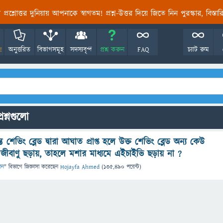
তির প্রশ্নোত্তর দুনিয়ায় আপনাকে স্বাগতম! প্রশ্ন-উত্তর দিয়ে জিতে নিন পুরস্কার, বিস্ত
!
অনুত্তরিত
বিভাগসমূহ
সদস্যবৃন্দ
প্রশ্ন করুন
FAQ
চ্যাট রুম
রশ্নগুলো
শেভিং ব্লেড দ্বারা আঘাত প্রাপ্ত হলে উক্ত শেভিং ব্লেড অন্য কেউ
 জীবাণু ছড়ায়, তাহলে মশার মাধ্যমে এইচাইভি ছড়ায় না ?
ান
" বিভাগে
জিজ্ঞাসা
করেছেন
Hojayfa Ahmed
(
135,490
পয়েন্ট)