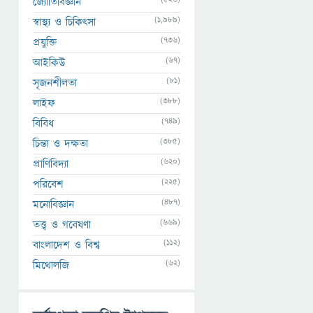
জ্যোতির্বিজ্ঞান
(1,989)
স্বাস্থ্য ও চিকিৎসা
(736)
প্রযুক্তি
(67)
আইকিউ
(81)
সৃজনশীলতা
(388)
লাইফ
(749)
বিবিধ
(385)
চিন্তা ও দক্ষতা
(620)
প্রাণিবিদ্যা
(225)
পরিবেশ
(487)
মনোবিজ্ঞান
(669)
তত্ত্ব ও গবেষণা
(112)
বাংলাদেশ ও বিশ্ব
(62)
মিথোলজি