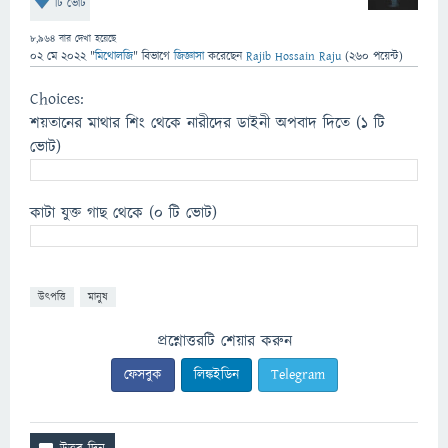
টি ভোট
8,964
বার দেখা হয়েছে
02 মে 2022
"
মিথোলজি
" বিভাগে
জিজ্ঞাসা
করেছেন
Rajib Hossain Raju
(
260
পয়েন্ট)
Choices:
শয়তানের মাথার শিং থেকে নারীদের ডাইনী অপবাদ দিতে
(1 টি
ভোট)
কাটা যুক্ত গাছ থেকে
(0 টি ভোট)
উৎপত্তি
মানুষ
প্রশ্নোত্তরটি শেয়ার করুন
ফেসবুক
লিঙ্কইডিন
Telegram