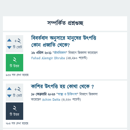
সম্পর্কিত প্রশ্নগুচ্ছ
বিবর্তবাদ অনুসারে মানুষের উৎপত্তি
+2
কোন প্রজাতি থেকে?
টি ভোট
16 এপ্রিল 2021
"
জীববিজ্ঞান
" বিভাগে
জিজ্ঞাসা
করেছেন
2
Fahad Alamgir Dhruba
(
24,290
পয়েন্ট)
টি উত্তর
954
বার দেখা হয়েছে
কাশির উৎপত্তি হয় কোথা থেকে ?
+2
18 ফেব্রুয়ারি 2023
"
স্বাস্থ্য ও চিকিৎসা
" বিভাগে
জিজ্ঞাসা
টি ভোট
করেছেন
Ashim Datta
(
3,220
পয়েন্ট)
2
টি উত্তর
784
বার দেখা হয়েছে