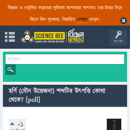
বিজ্ঞান ও প্রযুক্তির প্রশ্নোত্তর দুনিয়ায় আপনাকে স্বাগতম! প্রশ্ন-উত্তর দিয়ে
জিতে নিন পুরস্কার, বিস্তারিত
এখানে
দেখুন।
লগ ইন
হর্ণি (যৌন উত্তেজনা) শব্দটির উৎপত্তি কোথা
থেকে?
[poll]
+1