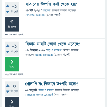
বাতাসের উৎপত্তি কথা থেকে হয়?
+1
29 মার্চ 2023
"
পরিবেশ
" বিভাগে
জিজ্ঞাসা
করেছেন
টি ভোট
Fatema Tasnim
(
5,740
পয়েন্ট)
3
টি উত্তর
770
বার দেখা হয়েছে
বিজ্ঞান নামটি কোথা থেকে এসেছে?
+1
08 ডিসেম্বর 2023
"
তত্ত্ব ও গবেষণা
" বিভাগে
জিজ্ঞাসা
টি ভোট
করেছেন
Monjil Hossain
(
5,600
পয়েন্ট)
1
উত্তর
622
বার দেখা হয়েছে
গোলাপি রং কিভাবে উৎপত্তি হলো?
0
09 জানুয়ারি
"
চিন্তা ও দক্ষতা
" বিভাগে
জিজ্ঞাসা
করেছেন
টি ভোট
Tanzem Monir Ahmed
(
730
পয়েন্ট)
1