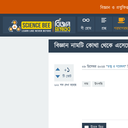
বিজ্ঞান ও প্রযুক্
বী হোম
প্রশ্ন
গরমাগরম
বিজ্ঞান নামটি কোথা থেকে এসেছ
08 ডিসেম্বর 2023
"
তত্ত্ব ও গবেষণা
" 
+1
টি ভোট
নাম
উৎপত্তি
622
বার দেখা হয়েছে