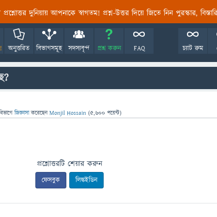
তির প্রশ্নোত্তর দুনিয়ায় আপনাকে স্বাগতম! প্রশ্ন-উত্তর দিয়ে জিতে নিন পুরস্কার, বিস্ত
!
অনুত্তরিত
বিভাগসমূহ
সদস্যবৃন্দ
প্রশ্ন করুন
FAQ
চ্যাট রুম
ে?
বিভাগে
জিজ্ঞাসা
করেছেন
Monjil Hossain
(
5,600
পয়েন্ট)
প্রশ্নোত্তরটি শেয়ার করুন
ফেসবুক
লিঙ্কইডিন