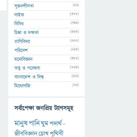
(81)
সৃজনশীলতা
(388)
লাইফ
(749)
বিবিধ
(385)
চিন্তা ও দক্ষতা
(620)
প্রাণিবিদ্যা
(225)
পরিবেশ
(488)
মনোবিজ্ঞান
(669)
তত্ত্ব ও গবেষণা
(112)
বাংলাদেশ ও বিশ্ব
(62)
মিথোলজি
সর্বাপেক্ষা জনপ্রিয় ট্যাগসমূহ
মানুষ
পানি
ঘুম
পদার্থ
-
জীববিজ্ঞান
চোখ
পৃথিবী