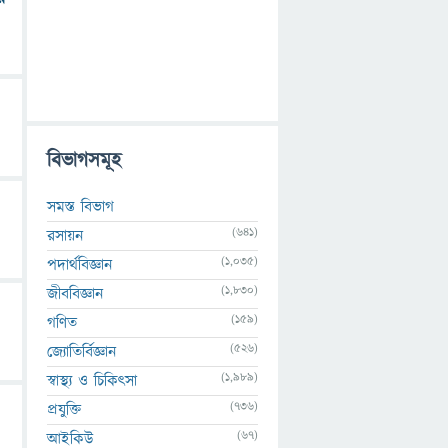
বিভাগসমূহ
সমস্ত বিভাগ
(641)
রসায়ন
(1,035)
পদার্থবিজ্ঞান
(1,830)
জীববিজ্ঞান
(159)
গণিত
(526)
জ্যোতির্বিজ্ঞান
(1,989)
স্বাস্থ্য ও চিকিৎসা
(736)
প্রযুক্তি
(67)
আইকিউ