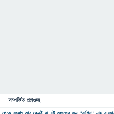
সম্পর্কিত প্রশ্নগুচ্ছ
া থেকে এলো? আর কেনই বা এই অঞ্চলের জন্য "এশিয়া" নাম ব্যবহা