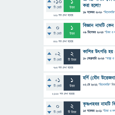
+10
1
করা হলো?
টি ভোট
উত্তর
19 নভেম্বর 2020
"
মিথোলজি
661
বার দেখা হয়েছে
বিজ্ঞান নামটি কেন 
0
1
09 ডিসেম্বর 2023
"
চিন্তা ও 
টি ভোট
উত্তর
426
বার দেখা হয়েছে
কাশির উৎপত্তি হয়
+2
2
18 ফেব্রুয়ারি 2023
"
স্বাস্থ্য
টি ভোট
টি উত্তর
784
বার দেখা হয়েছে
হর্ণি (যৌন উত্তেজ
+1
1
02 মে 2022
"
মিথোলজি
" বি
টি ভোট
উত্তর
8,968
বার দেখা হয়েছে
কৃষ্ণগহবর নামটি 
0
2
15 নভেম্বর 2021
"
চিন্তা ও দক
টি ভোট
টি উত্তর