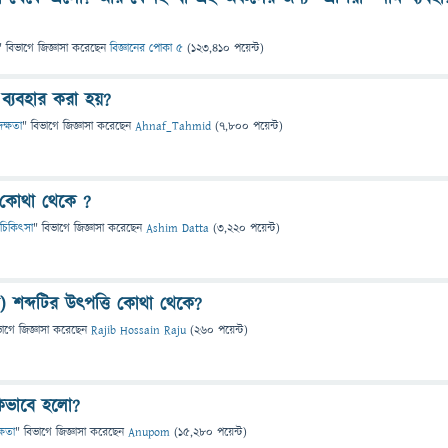
" বিভাগে
জিজ্ঞাসা
করেছেন
বিজ্ঞানের পোকা ৫
(
123,410
পয়েন্ট)
ব্যবহার করা হয়?
দক্ষতা
" বিভাগে
জিজ্ঞাসা
করেছেন
Ahnaf_Tahmid
(
7,800
পয়েন্ট)
 কোথা থেকে ?
 ও চিকিৎসা
" বিভাগে
জিজ্ঞাসা
করেছেন
Ashim Datta
(
3,220
পয়েন্ট)
না) শব্দটির উৎপত্তি কোথা থেকে?
ভাগে
জিজ্ঞাসা
করেছেন
Rajib Hossain Raju
(
260
পয়েন্ট)
কিভাবে হলো?
্ষতা
" বিভাগে
জিজ্ঞাসা
করেছেন
Anupom
(
15,280
পয়েন্ট)