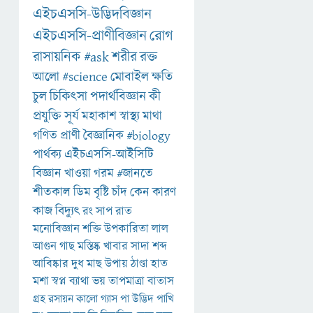
এইচএসসি-উদ্ভিদবিজ্ঞান
এইচএসসি-প্রাণীবিজ্ঞান
রোগ
রাসায়নিক
#ask
শরীর
রক্ত
আলো
#science
মোবাইল
ক্ষতি
চুল
চিকিৎসা
পদার্থবিজ্ঞান
কী
প্রযুক্তি
সূর্য
মহাকাশ
স্বাস্থ্য
মাথা
গণিত
প্রাণী
বৈজ্ঞানিক
#biology
পার্থক্য
এইচএসসি-আইসিটি
বিজ্ঞান
খাওয়া
গরম
#জানতে
শীতকাল
ডিম
বৃষ্টি
চাঁদ
কেন
কারণ
কাজ
বিদ্যুৎ
রং
সাপ
রাত
মনোবিজ্ঞান
শক্তি
উপকারিতা
লাল
আগুন
গাছ
মস্তিষ্ক
খাবার
সাদা
শব্দ
আবিষ্কার
দুধ
মাছ
উপায়
ঠাণ্ডা
হাত
মশা
স্বপ্ন
ব্যাথা
ভয়
তাপমাত্রা
বাতাস
গ্রহ
রসায়ন
কালো
গ্যাস
পা
উদ্ভিদ
পাখি