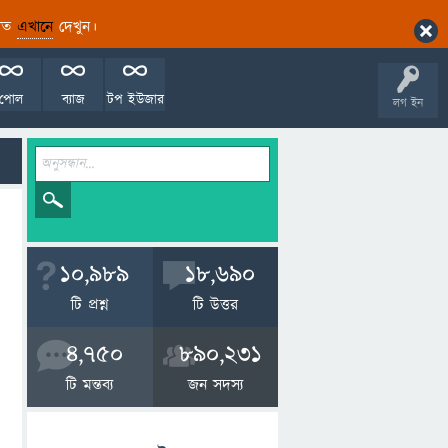
ারিত
এখানে
দেখুন।
পোল
ব্যাজ
টপ ইউজার
লগ ইন
10,989
18,690
টি প্রশ্ন
টি উত্তর
4,750
890,231
টি মন্তব্য
জন সদস্য