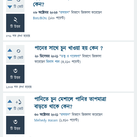
0
কেন?
টি ভোট
08 অক্টোবর 2023
"
রসায়ন
" বিভাগে
জিজ্ঞাসা
করেছেন
2
BHUBON
(
120
পয়েন্ট)
টি উত্তর
576
বার দেখা হয়েছে
পানের সাথে চুন খাওয়া হয় কেন ?
0
20 ডিসেম্বর 2021
"
তত্ত্ব ও গবেষণা
" বিভাগে
জিজ্ঞাসা
টি ভোট
করেছেন
বিলাস পাল
(
4,210
পয়েন্ট)
3
টি উত্তর
1,324
বার দেখা হয়েছে
পানিতে চুন মেশালে পানির তাপমাত্রা
+1
বাড়তে থাকে কেন?
টি ভোট
30 অক্টোবর 2021
"
রসায়ন
" বিভাগে
জিজ্ঞাসা
করেছেন
3
Mehedy Hasan
(
1,310
পয়েন্ট)
টি উত্তর