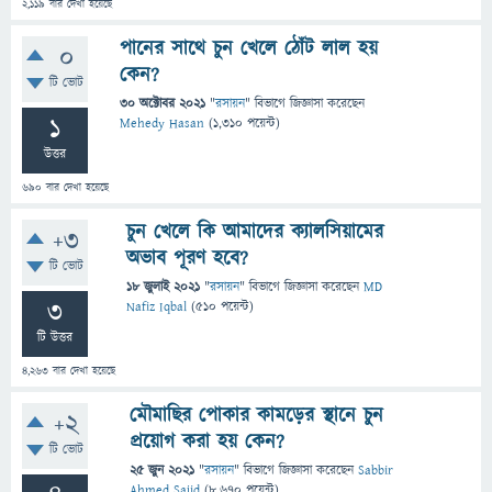
2,119
বার দেখা হয়েছে
পানের সাথে চুন খেলে ঠোঁট লাল হয়
0
কেন?
টি ভোট
30 অক্টোবর 2021
"
রসায়ন
" বিভাগে
জিজ্ঞাসা
করেছেন
1
Mehedy Hasan
(
1,310
পয়েন্ট)
উত্তর
690
বার দেখা হয়েছে
চুন খেলে কি আমাদের ক্যালসিয়ামের
+3
অভাব পূরণ হবে?
টি ভোট
18 জুলাই 2021
"
রসায়ন
" বিভাগে
জিজ্ঞাসা
করেছেন
MD
3
Nafiz Iqbal
(
510
পয়েন্ট)
টি উত্তর
4,263
বার দেখা হয়েছে
মৌমাছির পোকার কামড়ের স্থানে চুন
+2
প্রয়োগ করা হয় কেন?
টি ভোট
25 জুন 2021
"
রসায়ন
" বিভাগে
জিজ্ঞাসা
করেছেন
Sabbir
Ahmed Sajid
(
8,670
পয়েন্ট)