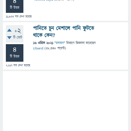
4
টি উত্তর
11,954
বার দেখা হয়েছে
পানিতে চুন মেশালে পানি ফুটতে
+2
থাকে কেন?
টি ভোট
16 এপ্রিল 2021
"
রসায়ন
" বিভাগে
জিজ্ঞাসা
করেছেন
4
Ubaeid
(
28,340
পয়েন্ট)
টি উত্তর
2,617
বার দেখা হয়েছে