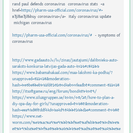
rand paul defends coronavirus coronavirus stats <a
href=
https://pharm-usa-official.com/coronavirus/#>
вЂЊвЂЊbuy coronavirus</a> italy coronavirus update
michigan coronavirus
https://pharm-usa-official.com/coronavirus/#
- symptoms of
coronavirus
http://www.gadaauto.lv/lv/zinas/jautajumi/dalibnieku-auto-
saraksts-konkursa-latvijas-gada-auto-2016#c42196
https://www.babamahakaal.com/maa-lakshmi-ka-podha/?
unapproved=311014&moderation-
hash=8e3be49eb861fd513130d2eb00feadb5#comment-311014
http://itsoftgame.ru/eng/forum/bond2582057/
https://www.siluxgruppen.se/2020/03/15/how-to-plan-a-
diy-spa-day-for-girls/?unapproved=50645&moderation-
hash=eea76d4f5ddf22d06a2d732995169d1e#comment-50645
https://www.net-
worm.com/%e6%ac%a7%e7%9b%9f%e5%af%b9%e5%8d%8e%
e5%87%ba%e5%8f%a3%e9%a6%96%e5%ad%a3%e5%a2%9e%e