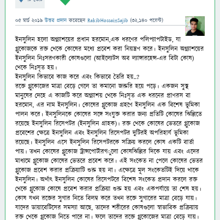
05 মার্চ 2019
উত্তর প্রদান
করেছেন
RakibHossainSajib
(
32,140
পয়েন্ট)
ইনসুলিন হলো অগ্ন্যাশয়ের প্রধান হরমোন,এক ধরণের পলিপ্যাপটাইড, যা
গ্লুকোজকে রক্ত থেকে কোষের মধ্যে প্রবেশ করা নিয়ন্ত্রণ করে। ইনসুলিন অগ্ন্যাশয়ের
ইনসুলিন নিঃসরণকারী কোষগুলো (আইল্যেটস অব ল্যাঙ্গারহেন্স-
এর বিটা কোষ)
থেকে নিঃসৃত হয়।
ইনসুলিন কিভাবে কাজ করে এবং কিভাবে তৈরি হয়..?
রক্তে গ্লুকোজের মাত্রা বেড়ে গেলে তা কমানো জরুরি হয়ে পড়ে। একজন সুস্থ
মানুষের দেহে এ কাজটি করে অগ্ন্যাশয় থেকে নিঃসৃত এক ধরনের প্রাণরস বা
হরমোন, এর নাম ইনসুলিন। কোষের গ্লুকোজ গ্রহণে ইনসুলিন এক বিশেষ ভূমিকা
পালন করে। ইনসুলিনকে কোষের সঙ্গে সংযুক্ত করার জন্য প্রতিটি কোষের ঝিল্লিতে
রয়েছে ইনসুলিন রিসেপটর (ইনসুলিন গ্রাহক)। রক্ত থেকে কোষের ভেতরে গ্লুকোজ
প্রবেশের ক্ষেত্রে ইনসুলিন এবং ইনসুলিন রিসেপটর দুটিরই অপরিহার্য ভূমিকা
রয়েছে। ইনসুলিন এসে ইনসুলিন রিসেপটরকে সক্রিয় করলে কোষ একটি বার্তা
পায়। তখন কোষের গ্লুকোজ ট্রান্সপোর্টারগ
ুলো কোষঝিল্লির দিকে যায় এবং এদের
মাধ্যমে গ্লুকোজ কোষের ভেতরে প্রবেশ করে। এই সংকেত না পেলে কোষের ভেতর
গ্লুকোজ প্রবেশ করার প্রক্রিয়াটি শুরু হয় না। এক্ষেত্রে মূল সংকেতটিই দিয়ে থাকে
ইনসুলিন। অর্থাৎ ইনসুলিন কোষের রিসেপটরে বিশেষ সংকেত প্রদান করলে রক্ত
থেকে গ্লুকোজ কোষে প্রবেশ করার প্রক্রিয়া শুরু হয় এবং একপর্যায়ে তা শেষ হয়।
কোষ যখন রক্তের সুগার নিতে বিলম্ব করে তখন রক্তে সুগারের মাত্রা বেড়ে যায়।
যাদের ডায়াবেটিসের সমস্যা আছে, তাদের শরীরের কোষগুলো স্বাভাবিক প্রক্রিয়ায়
রক্ত থেকে গ্লুকোজ নিতে পারে না। ফলে তাদের রক্তে গ্লুুকোজের মাত্রা বেড়ে যায়।