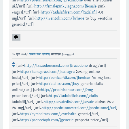
[url=
http://prednisonesr.com/]prednisone
over the counter
uk[/url] [url=
http://femalepinkviagra.com/]female
pink
viagra[/url] [url=
http://tadalafilrem.com/]tadalafil
2.5
mg[/url] [url=
http://iventolin.com/]where
to buy ventolin
generic[/url]
01 জুন 2020
মন্তব্য করা হয়েছে
করেছেন
Jasonmut
[url=
http://trazodonemed.com/]trazodone
drug[/url]
[url=
http://kamagraed.com/]kamagra
100mg online
india[/url] [url=
http://benicar24.com/]benicar
20 mg best
price[/url] [url=
http://cialissr.com/]buy
generic cialis
online[/url] [url=
http://prednisonesr.com/]5mg
prednisone[/url] [url=
http://tadalafilcls.com/]cialis
tadalafil[/url] [url=
http://advairdisk.com/]advair
diskus 500
50 mg[/url] [url=
http://prednisonestrd.com/]prednisone[/url
]
[url=
http://cymbaltarx.com/]cymbalta
generic[/url]
[url=
http://propeciaph.com/]generic
propecia price[/url]