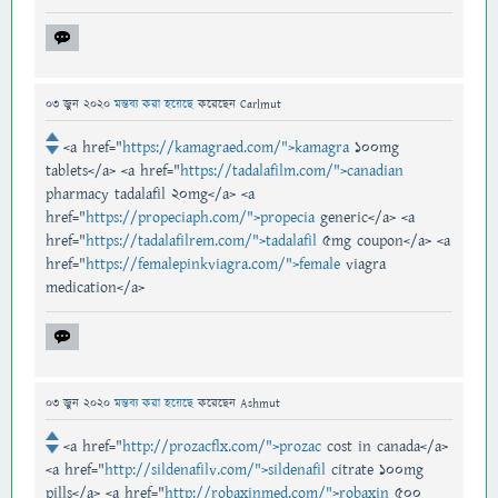
03 জুন 2020
মন্তব্য করা হয়েছে
করেছেন
Carlmut
<a href="
https://kamagraed.com/">kamagra
100mg
tablets</a> <a href="
https://tadalafilm.com/">canadian
pharmacy tadalafil 20mg</a> <a
href="
https://propeciaph.com/">propecia
generic</a> <a
href="
https://tadalafilrem.com/">tadalafil
5mg coupon</a> <a
href="
https://femalepinkviagra.com/">female
viagra
medication</a>
03 জুন 2020
মন্তব্য করা হয়েছে
করেছেন
Ashmut
<a href="
http://prozacflx.com/">prozac
cost in canada</a>
<a href="
http://sildenafilv.com/">sildenafil
citrate 100mg
pills</a> <a href="
http://robaxinmed.com/">robaxin
500