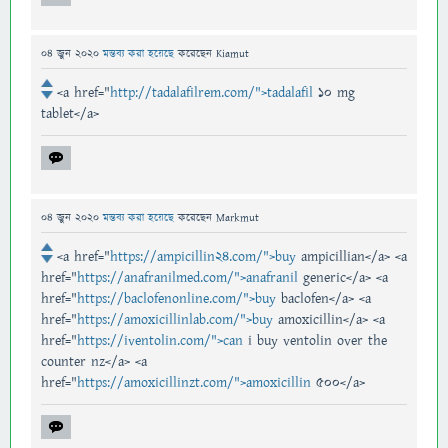
04 জুন 2020
মন্তব্য করা হয়েছে
করেছেন
Kiamut
<a href="
http://tadalafilrem.com/">tadalafil
10 mg
tablet</a>
04 জুন 2020
মন্তব্য করা হয়েছে
করেছেন
Markmut
<a href="
https://ampicillin24.com/">buy
ampicillian</a> <a
href="
https://anafranilmed.com/">anafranil
generic</a> <a
href="
https://baclofenonline.com/">buy
baclofen</a> <a
href="
https://amoxicillinlab.com/">buy
amoxicillin</a> <a
href="
https://iventolin.com/">can
i buy ventolin over the
counter nz</a> <a
href="
https://amoxicillinzt.com/">amoxicillin
500</a>