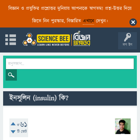
বিজ্ঞান ও প্রযুক্তির প্রশ্নোত্তর দুনিয়ায় আপনাকে স্বাগতম! প্রশ্ন-উত্তর দিয়ে
জিতে নিন পুরস্কার, বিস্তারিত
এখানে
দেখুন।
লগ ইন
ইনসুলিন (insulin) কি?
+61
টি ভোট