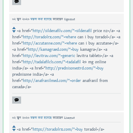
02 জুন 2020
মন্তব্য করা হয়েছে
করেছেন
Ugomut
<a href="
http://sildenafilv.com/">sildenafil
price nz</a> <a
href="
http://toradolrx.com/">where
can i buy toradol</a> <a
href="
http://accutanne.com/">where
can i buy accutane</a>
<a href="
http://kamagraed.com/">buy
kamagra</a> <a
href="
http://levitrav.com/">generic
levitra tablets</a> <a
href="
http://tadalafilcls.com/">tadalafil
20 mg online
india</a> <a href="
http://prednisonestrd.com/">buy
prednisone india</a> <a
href="
http://anafranilmed.com/">order
anafranil from
canada</a>
02 জুন 2020
মন্তব্য করা হয়েছে
করেছেন
Lisamut
<a href="
https://toradolrx.com/">buy
toradol</a>