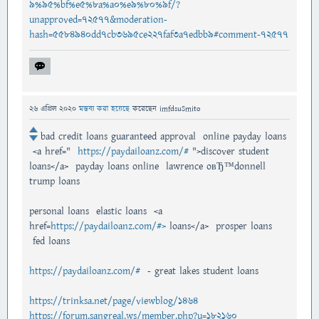
9%95%bf%e5%8a%a0%e9%80%9f/?
unapproved=72577&moderation-
hash=5584940dd7cb3695ce227faf3a7edbb9#comment-72577
26 এপ্রিল 2020
মন্তব্য করা হয়েছে
করেছেন
imfdsuSmito
bad credit loans guaranteed approval online payday loans
<a href="
https://paydailoanz.com/#
">discover student
loans</a> payday loans online lawrence oвЂ™donnell
trump loans
personal loans elastic loans <a
href=
https://paydailoanz.com/#>
loans</a> prosper loans
fed loans
https://paydailoanz.com/#
- great lakes student loans
https://trinksa.net/page/viewblog/1464
https://forum.sangreal.ws/member.php?u=182160