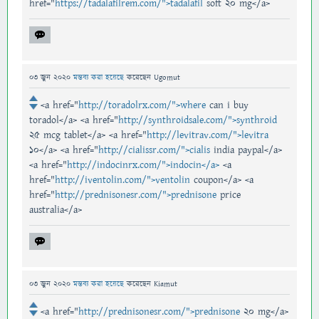
href="
https://tadalafilrem.com/">tadalafil
soft 20 mg</a>
03 জুন 2020
মন্তব্য করা হয়েছে
করেছেন
Ugomut
<a href="
http://toradolrx.com/">where
can i buy
toradol</a> <a href="
http://synthroidsale.com/">synthroid
25 mcg tablet</a> <a href="
http://levitrav.com/">levitra
10</a> <a href="
http://cialissr.com/">cialis
india paypal</a>
<a href="
http://indocinrx.com/">indocin</a>
<a
href="
http://iventolin.com/">ventolin
coupon</a> <a
href="
http://prednisonesr.com/">prednisone
price
australia</a>
03 জুন 2020
মন্তব্য করা হয়েছে
করেছেন
Kiamut
<a href="
http://prednisonesr.com/">prednisone
20 mg</a>