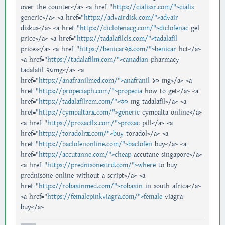
over the counter</a> <a href="
https://cialissr.com/">cialis
generic</a> <a href="
https://advairdisk.com/">advair
diskus</a> <a href="
https://diclofenacg.com/">diclofenac
gel
price</a> <a href="
https://tadalafilcls.com/">tadalafil
prices</a> <a href="
https://benicar24.com/">benicar
hct</a>
<a href="
https://tadalafilm.com/">canadian
pharmacy
tadalafil 20mg</a> <a
href="
https://anafranilmed.com/">anafranil
10 mg</a> <a
href="
https://propeciaph.com/">propecia
how to get</a> <a
href="
https://tadalafilrem.com/">30
mg tadalafil</a> <a
href="
https://cymbaltarx.com/">generic
cymbalta online</a>
<a href="
https://prozacflx.com/">prozac
pill</a> <a
href="
https://toradolrx.com/">buy
toradol</a> <a
href="
https://baclofenonline.com/">baclofen
buy</a> <a
href="
https://accutanne.com/">cheap
accutane singapore</a>
<a href="
https://prednisonestrd.com/">where
to buy
prednisone online without a script</a> <a
href="
https://robaxinmed.com/">robaxin
in south africa</a>
<a href="
https://femalepinkviagra.com/">female
viagra
buy</a>