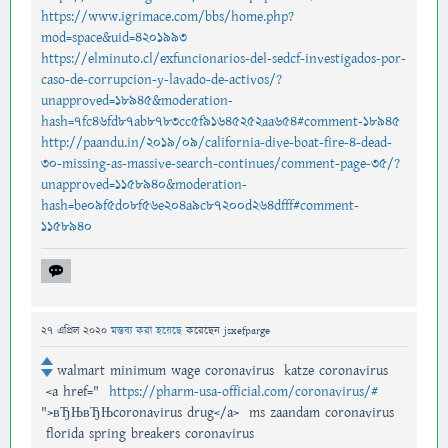
https://www.igrimace.com/bbs/home.php?
mod=space&uid=4201993
https://elminuto.cl/exfuncionarios-del-sedcf-investigados-por-
caso-de-corrupcion-y-lavado-de-activos/?
unapproved=18945&moderation-
hash=7fc46fd87ab8783cc5f91645252aa654#comment-18945
http://paandu.in/2019/09/california-dive-boat-fire-4-dead-
30-missing-as-massive-search-continues/comment-page-35/?
unapproved=1158940&moderation-
hash=be09f5d08f56e204a9c87200d264dfff#comment-
1158940
27 এপ্রিল 2020
মন্তব্য করা হয়েছে
করেছেন
jsxefparge
walmart minimum wage coronavirus katze coronavirus
<a href="
https://pharm-usa-official.com/coronavirus/#
">вЂЊвЂЊcoronavirus drug</a> ms zaandam coronavirus
florida spring breakers coronavirus