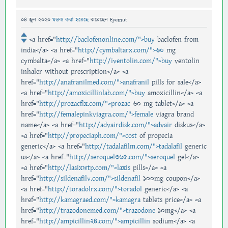
04 জুন 2020
মন্তব্য করা হয়েছে
করেছেন
Eyemut
<a href="
http://baclofenonline.com/">buy
baclofen from
india</a> <a href="
http://cymbaltarx.com/">60
mg
cymbalta</a> <a href="
http://iventolin.com/">buy
ventolin
inhaler without prescription</a> <a
href="
http://anafranilmed.com/">anafranil
pills for sale</a>
<a href="
http://amoxicillinlab.com/">buy
amoxicillin</a> <a
href="
http://prozacflx.com/">prozac
60 mg tablet</a> <a
href="
http://femalepinkviagra.com/">female
viagra brand
name</a> <a href="
http://advairdisk.com/">advair
diskus</a>
<a href="
http://propeciaph.com/">cost
of propecia
generic</a> <a href="
http://tadalafilm.com/">tadalafil
generic
us</a> <a href="
http://seroquel365.com/">seroquel
gel</a>
<a href="
http://lasixwtp.com/">laxis
pills</a> <a
href="
http://sildenafilv.com/">sildenafil
100mg coupon</a>
<a href="
http://toradolrx.com/">toradol
generic</a> <a
href="
http://kamagraed.com/">kamagra
tablets price</a> <a
href="
http://trazodonemed.com/">trazodone
10mg</a> <a
href="
http://ampicillin24.com/">ampicillin
sodium</a> <a