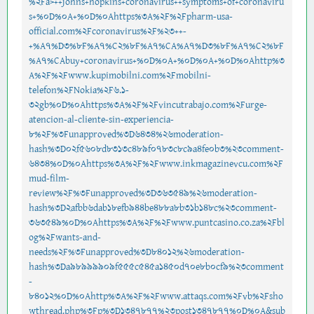
%2Fa>++johns+hopkins+coronavirus++symptoms+of+coronaviru
s+%0D%0A+%0D%0Ahttps%3A%2F%2Fpharm-usa-
official.com%2Fcoronavirus%2F%23++-
+%A7%D3%8F%A7%C2%8F%A7%CA%A7%D3%8F%A7%C2%8F
%A7%CAbuy+coronavirus+%0D%0A+%0D%0A+%0D%0Ahttp%3
A%2F%2Fwww.kupimobilni.com%2Fmobilni-
telefon%2FNokia%2F6.1-
32gb%0D%0Ahttps%3A%2F%2Fvincutrabajo.com%2Furge-
atencion-al-cliente-sin-experiencia-
8%2F%3Funapproved%3D6434%26moderation-
hash%3D02f5608d8313c489f0783c8c9a4fe0b3%23comment-
6434%0D%0Ahttps%3A%2F%2Fwww.inkmagazinevcu.com%2F
mud-film-
review%2F%3Funapproved%3D363549%26moderation-
hash%3D2afbb6dab18efb944be488a8b31b148c%23comment-
363549%0D%0Ahttps%3A%2F%2Fwww.puntcasino.co.za%2Fbl
og%2Fwants-and-
needs%2F%3Funapproved%3D84012%26moderation-
hash%3Da98999909f555c545a1450d70e8b0cf9%23comment
-
84012%0D%0Ahttp%3A%2F%2Fwww.attaqs.com%2Fvb%2Fsho
wthread.php%3Fp%3D1347877%23post1347877%0D%0A&sub