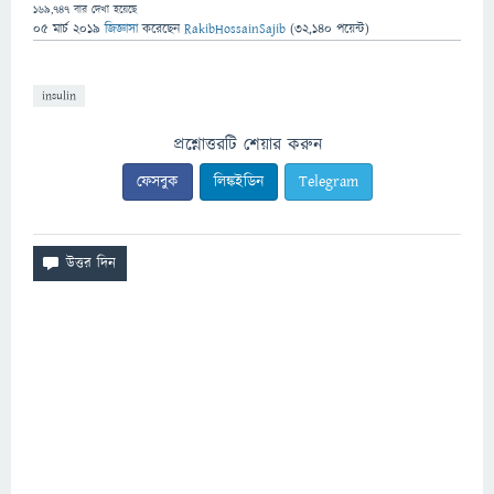
169,747
বার দেখা হয়েছে
05 মার্চ 2019
জিজ্ঞাসা
করেছেন
RakibHossainSajib
(
32,140
পয়েন্ট)
insulin
প্রশ্নোত্তরটি শেয়ার করুন
ফেসবুক
লিঙ্কইডিন
Telegram