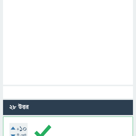
28
উত্তর
+10
টি ভোট