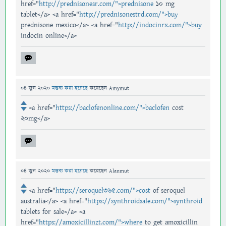
href="
http://prednisonesr.com/">prednisone
10 mg
tablet</a> <a href="
http://prednisonestrd.com/">buy
prednisone mexico</a> <a href="
http://indocinrx.com/">buy
indocin online</a>
04 জুন 2020
মন্তব্য করা হয়েছে
করেছেন
Amymut
<a href="
https://baclofenonline.com/">baclofen
cost
20mg</a>
04 জুন 2020
মন্তব্য করা হয়েছে
করেছেন
Alanmut
<a href="
https://seroquel365.com/">cost
of seroquel
australia</a> <a href="
https://synthroidsale.com/">synthroid
tablets for sale</a> <a
href="
https://amoxicillinzt.com/">where
to get amoxicillin