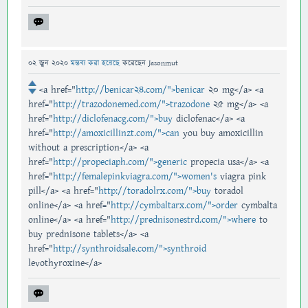
02 জুন 2020
মন্তব্য করা হয়েছে
করেছেন
Jasonmut
<a href="
http://benicar24.com/">benicar
20 mg</a> <a
href="
http://trazodonemed.com/">trazodone
25 mg</a> <a
href="
http://diclofenacg.com/">buy
diclofenac</a> <a
href="
http://amoxicillinzt.com/">can
you buy amoxicillin
without a prescription</a> <a
href="
http://propeciaph.com/">generic
propecia usa</a> <a
href="
http://femalepinkviagra.com/">women's
viagra pink
pill</a> <a href="
http://toradolrx.com/">buy
toradol
online</a> <a href="
http://cymbaltarx.com/">order
cymbalta
online</a> <a href="
http://prednisonestrd.com/">where
to
buy prednisone tablets</a> <a
href="
http://synthroidsale.com/">synthroid
levothyroxine</a>