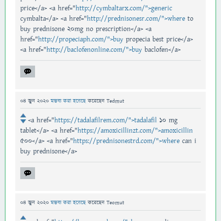
price</a> <a href="
http://cymbaltarx.com/">generic
cymbalta</a> <a href="
http://prednisonesr.com/">where
to
buy prednisone 20mg no prescription</a> <a
href="
http://propeciaph.com/">buy
propecia best price</a>
<a href="
http://baclofenonline.com/">buy
baclofen</a>
04 জুন 2020
মন্তব্য করা হয়েছে
করেছেন
Tedmut
<a href="
https://tadalafilrem.com/">tadalafil
10 mg
tablet</a> <a href="
https://amoxicillinzt.com/">amoxicillin
500</a> <a href="
https://prednisonestrd.com/">where
can i
buy prednisone</a>
04 জুন 2020
মন্তব্য করা হয়েছে
করেছেন
Teomut