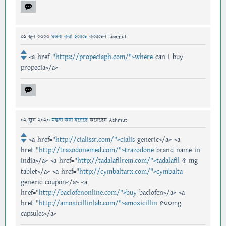
01 জুন 2020
মন্তব্য করা হয়েছে
করেছেন
Lisamut
<a href="
https://propeciaph.com/">where
can i buy
propecia</a>
02 জুন 2020
মন্তব্য করা হয়েছে
করেছেন
Ashmut
<a href="
http://cialissr.com/">cialis
generic</a> <a
href="
http://trazodonemed.com/">trazodone
brand name in
india</a> <a href="
http://tadalafilrem.com/">tadalafil
5 mg
tablet</a> <a href="
http://cymbaltarx.com/">cymbalta
generic coupon</a> <a
href="
http://baclofenonline.com/">buy
baclofen</a> <a
href="
http://amoxicillinlab.com/">amoxicillin
500mg
capsules</a>