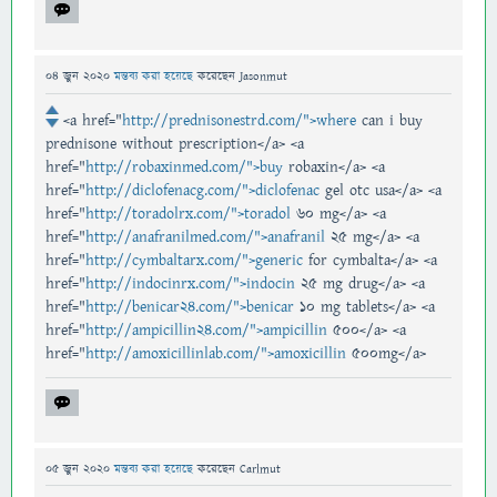
04 জুন 2020
মন্তব্য করা হয়েছে
করেছেন
Jasonmut
<a href="
http://prednisonestrd.com/">where
can i buy
prednisone without prescription</a> <a
href="
http://robaxinmed.com/">buy
robaxin</a> <a
href="
http://diclofenacg.com/">diclofenac
gel otc usa</a> <a
href="
http://toradolrx.com/">toradol
60 mg</a> <a
href="
http://anafranilmed.com/">anafranil
25 mg</a> <a
href="
http://cymbaltarx.com/">generic
for cymbalta</a> <a
href="
http://indocinrx.com/">indocin
25 mg drug</a> <a
href="
http://benicar24.com/">benicar
10 mg tablets</a> <a
href="
http://ampicillin24.com/">ampicillin
500</a> <a
href="
http://amoxicillinlab.com/">amoxicillin
500mg</a>
05 জুন 2020
মন্তব্য করা হয়েছে
করেছেন
Carlmut