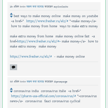
19 এপ্রিল 2020
মন্তব্য করা হয়েছে
করেছেন
xqvlzwSmito
best ways to make money online make money on youtube
<a href="
https://www.fresher.ru/elz/#
">make money</a>
how to make money from home ways to make extra money
make extra money from home make money online fast <a
href=
https://www.fresher.ru/elz/#>
make money</a> how to
make extra money make money
https://www.fresher.ru/elz/#
- make money online
25 এপ্রিল 2020
মন্তব্য করা হয়েছে
করেছেন
dqeweparge
coronavirus india coronavirus italie <a href="
https://pharm-usa-official.com/coronavirus/#
">coronavirus
news</a> coronavirus fauci coronavirus cyclical