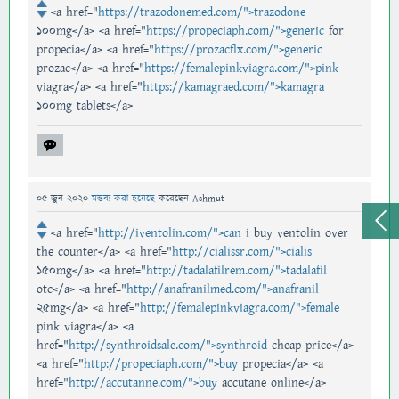
<a href="
https://trazodonemed.com/">trazodone
100mg</a> <a href="
https://propeciaph.com/">generic
for
propecia</a> <a href="
https://prozacflx.com/">generic
prozac</a> <a href="
https://femalepinkviagra.com/">pink
viagra</a> <a href="
https://kamagraed.com/">kamagra
100mg tablets</a>
05 জুন 2020
মন্তব্য করা হয়েছে
করেছেন
Ashmut
<a href="
http://iventolin.com/">can
i buy ventolin over
the counter</a> <a href="
http://cialissr.com/">cialis
150mg</a> <a href="
http://tadalafilrem.com/">tadalafil
otc</a> <a href="
http://anafranilmed.com/">anafranil
25mg</a> <a href="
http://femalepinkviagra.com/">female
pink viagra</a> <a
href="
http://synthroidsale.com/">synthroid
cheap price</a>
<a href="
http://propeciaph.com/">buy
propecia</a> <a
href="
http://accutanne.com/">buy
accutane online</a>