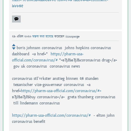
98845
29 এপ্রিল 2020
মন্তব্য করা হয়েছে
করেছেন
iiznnparge
boris johnson coronavirus johns hopkins coronavirus
dashboard <a href="
https://pharm-usa-
official.com/coronavirus/#
">вЂЊвЂЊcoronavirus drug</a>
gov uk coronavirus coronavirus news
coronavirus stГ¤rkster anstieg binnen 24 stunden
texanischer vize-gouverneur coronavirus <a
href=
https://pharm-usa-official.com/coronavirus/#>
вЂЊвЂЊbuy coronavirus</a> greta thunberg coronavirus
till lindemann coronavirus
https://pharm-usa-official.com/coronavirus/#
- elton john
coronavirus benefit