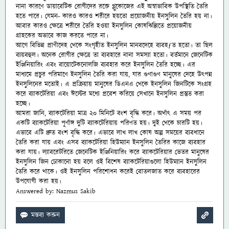
নানা কারণে ডায়াবেটিক রোগীদের রক্তে গ্লুকোজের এই অস্বাভাবিক উপস্থিতি তৈরি
হতে পারে। যেমন- কারও কারও শরীরে হয়তো প্রয়োজনীয় ইনসুলিন তৈরি হয় না।
আবার কারও ক্ষেত্রে শরীরে তৈরি হওয়া ইনসুলিন কোষঝিল্লিতে প্রয়োজনীয়
গ্রাহকের অভাবে কাজ করতে পারে না।
আগে বিভিন্ন প্রাণীদেহ থেকে সংগৃহীত ইনসুলিন মানবদেহে ব্যবহƒত হতো। তা ছিল
ব্যয়বহুল। অনেক রোগীর ক্ষেত্রে তা ব্যবহারে নানা সমস্যা হতো। বর্তমানে জেনেটিক
ইঞ্জিনিয়ারিং এবং বায়োটেকনোলজি ব্যবহার করে ইনসুলিন তৈরি হচ্ছে। এর
মাধ্যমে প্রচুর পরিমাণে ইনসুলিন তৈরি করা যায়, যার গুণাগুণ মানুষের দেহে উৎপন্ন
ইনসুলিনের মতোই। এ প্রক্রিয়ায় মানুষের ডিএনএ থেকে ইনসুলিন জিনটিকে সংগ্রহ
করে ব্যাকটেরিয়া এবং ঈস্টের মধ্যে প্রবেশ করিয়ে সেখানে ইনসুলিন প্রস্তুত করা
হচ্ছে।
আমরা জানি, ব্যাকটেরিয়া মাত্র ২০ মিনিটে বংশ বৃদ্ধি করে। অর্থাৎ এ সময় পর
একটি ব্যাকটেরিয়া পূর্ণাঙ্গ দুটি ব্যাকটেরিয়ায় পরিণত হয়। দুই থেকে চারটি হয়।
এভাবে এটি দ্রুত বংশ বৃদ্ধি করে। এভাবে লাখ লাখ কোষ অল্প সময়ের ব্যবধানে
তৈরি করা যায় এবং এসব ব্যাকটেরিয়া হিউম্যান ইনসুলিন তৈরির কাজে ব্যবহার
করা যায়। ল্যাবরেটরিতে জেনেটিক ইঞ্জিনিয়ারিং করে ব্যাকটেরিয়ার ভেতর মানুষের
ইনসুলিন জিন ঢোকানো হয় বলে ওই বিশেষ ব্যাকটেরিয়াগুলো
হিউম্যান ইনসুলিন
তৈরি করে থাকে। ওই ইনসুলিন পরিশোধন করেই বোতলজাত করে ব্যবহারের
উপযোগী করা হয়।
Answered by: Nazmus Sakib