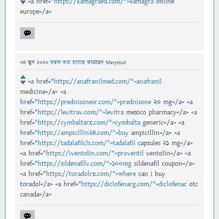
<a href="
https://kamagraed.com/">kamagra
online
europe</a>
04 জুন 2020
মন্তব্য করা হয়েছে
করেছেন
Marymut
<a href="
https://anafranilmed.com/">anafranil
medicine</a> <a
href="
https://prednisonesr.com/">prednisone
20 mg</a> <a
href="
https://levitrav.com/">levitra
mexico pharmacy</a> <a
href="
https://cymbaltarx.com/">cymbalta
generic</a> <a
href="
https://ampicillin24.com/">buy
ampicillin</a> <a
href="
https://tadalafilcls.com/">tadalafil
capsules 21 mg</a>
<a href="
https://iventolin.com/">proventil
ventolin</a> <a
href="
https://sildenafilv.com/">100mg
sildenafil coupon</a>
<a href="
https://toradolrx.com/">where
can i buy
toradol</a> <a href="
https://diclofenacg.com/">diclofenac
otc
canada</a>