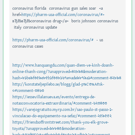
coronavirus florida coronavirus gun sales soar <a
href=
https://pharm-usa-official.com/coronavirus/#>
вЂЊвЂЊcoronavirus drug</a> boris johnson coronavirus
italy coronavirus update
https://pharm-usa-official.com/coronavirus/#
- us
coronavirus cases
http://www.hanquangdu.com/quan-diem-ve-kinh-doanh-
online-thanh-cong/?unapproved=42894&moderation-
hash=81be9f359e85b1f338167e0ade9879a1#comment-42894
http://konstateljepilebo.se/blogg/glad-p%C3%A5sk-
0#comment-3463
https://iessevillalanueva.es/evento/entrega-de-
notasconvocatoria-extraordinaria/#comment-623433
https://varejogratuito.myrp.com.br/sao-paulo-st-passo-1-
vinculacao-do-equipamento-na-sefaz/#comment-259552
https://friendsoffrontstreet.com/thank-you-elk-grove-
toyota/?unapproved=98845&moderation-
hash=756f45113aa4be88b7d305097adb892e#comment-