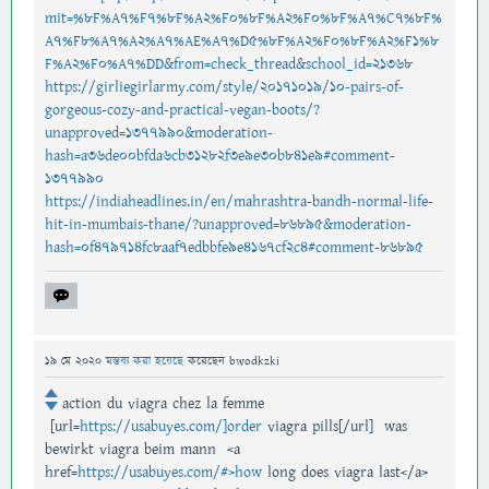
mit=%8F%A7%F7%8F%A2%F0%8F%A2%F0%8F%A7%C7%8F%
A7%F8%A7%A2%A7%AE%A7%D5%8F%A2%F0%8F%A2%F1%8
F%A2%F0%A7%DD&from=check_thread&school_id=21368
https://girliegirlarmy.com/style/20171019/10-pairs-of-
gorgeous-cozy-and-practical-vegan-boots/?
unapproved=1377990&moderation-
hash=a36de00bfda6cb31282f3e9e30b841e9#comment-
1377990
https://indiaheadlines.in/en/mahrashtra-bandh-normal-life-
hit-in-mumbais-thane/?unapproved=86895&moderation-
hash=0f479714fc8aaf7edbbfe9e4167cf2c4#comment-86895
19 মে 2020
মন্তব্য করা হয়েছে
করেছেন
bwodkzki
action du viagra chez la femme
[url=
https://usabuyes.com/]order
viagra pills[/url] was
bewirkt viagra beim mann <a
href=
https://usabuyes.com/#>how
long does viagra last</a>