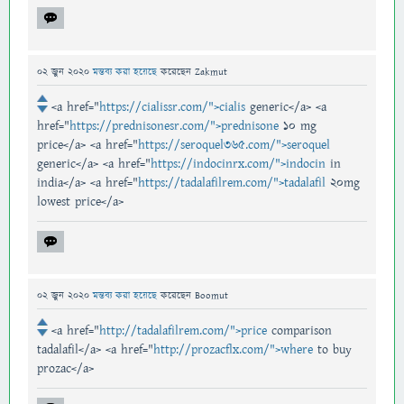
02 জুন 2020
মন্তব্য করা হয়েছে
করেছেন
Zakmut
<a href="
https://cialissr.com/">cialis
generic</a> <a
href="
https://prednisonesr.com/">prednisone
10 mg
price</a> <a href="
https://seroquel365.com/">seroquel
generic</a> <a href="
https://indocinrx.com/">indocin
in
india</a> <a href="
https://tadalafilrem.com/">tadalafil
20mg
lowest price</a>
02 জুন 2020
মন্তব্য করা হয়েছে
করেছেন
Boomut
<a href="
http://tadalafilrem.com/">price
comparison
tadalafil</a> <a href="
http://prozacflx.com/">where
to buy
prozac</a>