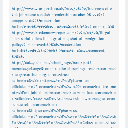
https://www.weareperth.co.uk/2020/04/20/inverness-ct-0-
1-st-johnstone-scottish-premiership-october-24-2015/?
unapproved=124&moderation-
hash=68a3c6457389810dca56339d644c8766#comment-124
https://www.freedomnewsreport.com/2019/03/06/illegal-
alien-serial-killers-life-a-great-snapshot-of-immigration-
policy/?unapproved=454640&moderation-
hash=b3408d7294915b884f57aa353df36c32#comment-
454640
https://dai.zyuken.net/school_page/boad/post?
name=ksgtzLonge&comment=florida+spring+breakers+coronavi
rus++greta+thunberg+coronavirus++
<a+href%3D%22++https%3A%2F%2Fpharm-usa-
official.com%2Fcoronavirus%2F%23+%22>coronavirus+treatme
nt<%2Fa>++john+hopkins+coronavirus+map++fauci+coronavirus
+cyclical+%0D%0A+%0D%0Arainbow+window+messages+coron
avirus++ohio+coronavirus++
<a+href%3Dhttps%3A%2F%2Fpharm-usa-
official.com%2Fcoronavirus%2F%23>+%A7%D3%8F%A7%C2%8
F%A7%CA%A7%D3%8F%A7%C2%8F%A7%CAbuy+coronavirus<