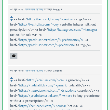
03 জুন 2020
মন্তব্য করা হয়েছে
করেছেন
Denmut
<a href="
http://benicar24.com/">benicar
drug</a> <a
href="
http://iventolin.com/">buy
ventolin inhaler without
prescription</a> <a href="
http://kamagraed.com/">kamagra
tablets for sale</a> <a
href="
http://prednisonestrd.com/">prednisone</a>
<a
href="
http://prednisonesr.com/">prednisone
10 mg</a>
03 জুন 2020
মন্তব্য করা হয়েছে
করেছেন
Zakmut
<a href="
https://cialissr.com/">cialis
generic</a> <a
href="
https://tadalafilcls.com/">generic
tadalafil</a> <a
href="
https://trazodonemed.com/">trazodone
capsules</a> <a
href="
https://prednisonestrd.com/">where
to buy prednisone
without a prescription</a> <a
href="
https://benicar24.com/">benicar
hct</a> <a