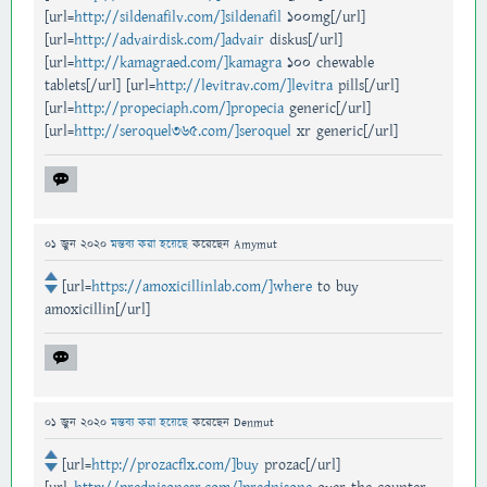
[url=
http://sildenafilv.com/]sildenafil
100mg[/url]
[url=
http://advairdisk.com/]advair
diskus[/url]
[url=
http://kamagraed.com/]kamagra
100 chewable
tablets[/url] [url=
http://levitrav.com/]levitra
pills[/url]
[url=
http://propeciaph.com/]propecia
generic[/url]
[url=
http://seroquel365.com/]seroquel
xr generic[/url]
01 জুন 2020
মন্তব্য করা হয়েছে
করেছেন
Amymut
[url=
https://amoxicillinlab.com/]where
to buy
amoxicillin[/url]
01 জুন 2020
মন্তব্য করা হয়েছে
করেছেন
Denmut
[url=
http://prozacflx.com/]buy
prozac[/url]